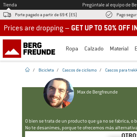
A la
Tienda
Pregúntale al equipo de B
Porte pagado a partir de 69 € (ES)
Pago segur
Up to 50% off now in our summer sale
Ropa
Calzado
Material
la pagina de inicio
/
Bicicleta
/
Cascos de ciclismo
/
Cascos para trek
Max de Bergfreunde
O bien se trata de un producto que ya no se fabrica, o 
No te desanimes, porque te ofrecemos más alternativa
OTRO