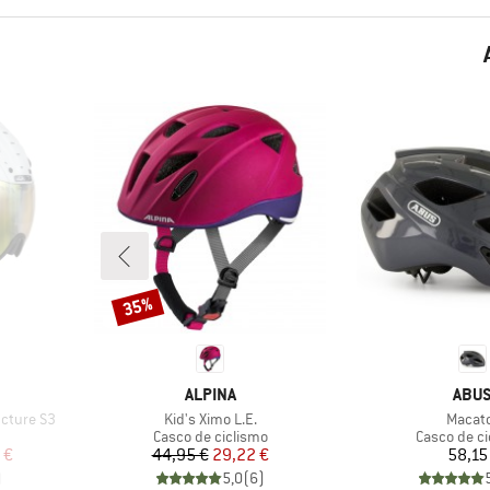
35%
Descuento
MARCA
MAR
ALPINA
ABU
Artículo
Artícul
ucture S3
Kid's Ximo L.E.
Macat
Product group
Product gr
Casco de ciclismo
Casco de ci
reducido
Precio
Precio reducido
Pr
 €
44,95 €
29,22 €
58,15
)
5,0
(
6
)