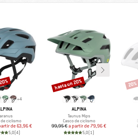
 20%
hasta un 20%
20%
Descuento
Descu
+
4
MARCA
MARCA
ALPINA
ALPINA
rtículo
Artículo
aranus
Taunus Mips
ct group
Product group
 de ciclismo
Casco de ciclismo
Precio
Precio reducido
Precio
Precio reducido
partir de
63,96 €
99,95 €
a partir de
79,96 €
5,0
(
4
)
5,0
(
1
)