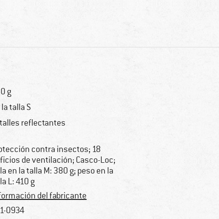
0 g
 la talla S
talles reflectantes
otección contra insectos; 18
ificios de ventilación; Casco-Loc;
lla en la talla M: 380 g; peso en la
lla L: 410 g
formación del fabricante
1-0934