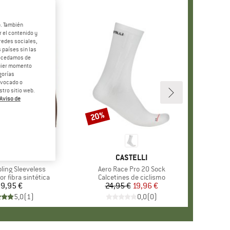
b. También
 el contenido y
redes sociales,
 países sin las
rocedamos de
quier momento
gorías
revocado o
tro sitio web.
Aviso de
20%
Descuento
ARCA
ASTELLI
MARCA
CASTELLI
oling Sleeveless
Artículo
Aero Race Pro 20 Sock
roup
or fibra sintética
Product group
Calcetines de ciclismo
9,95 €
Precio
24,95 €
Precio
Precio reducido
19,96 €
5,0
(
1
)
0,0
(
0
)