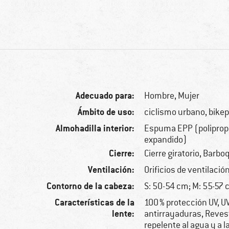
Adecuado para:
Hombre,
Mujer
Ámbito de uso:
ciclismo urbano, bike
Almohadilla interior:
Espuma EPP (poliprop
expandido)
Cierre:
Cierre giratorio, Barbo
Ventilación:
Orificios de ventilació
Contorno de la cabeza:
S: 50-54 cm; M: 55-57 
Características de la
100 % protección UV, U
lente:
antirrayaduras, Reves
repelente al agua y a 