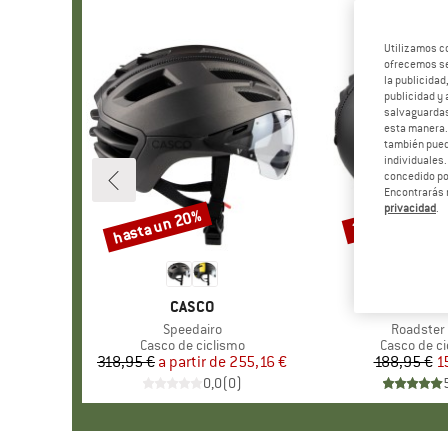
Utilizamos c
ofrecemos ser
la publicidad
publicidad y 
salvaguardas
esta manera
también pued
individuales.
concedido por
Encontrarás 
privacidad
.
hasta un 20%
20%
Descuento
Descuento
MARCA
CASCO
MARC
CASC
Artículo
Speedairo
Artículo
Roadster 
Product group
Casco de ciclismo
Product gr
Casco de ci
318,95 €
a partir de
Precio
Precio reducido
255,16 €
188,95 €
Pr
Pr
1
0,0
(
0
)