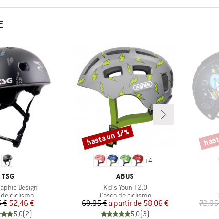
E
hast
hasta un 17%
Descuento
Descu
+
4
MARCA
MARCA
TSG
ABUS
Artículo
raphic Design
Kid's Youn-I 2.0
ct group
Product group
 de ciclismo
Casco de ciclismo
Precio
Precio reducido
Precio
Precio reducido
 €
52,46 €
69,95 €
a partir de
58,06 €
72,95
5,0
(
2
)
5,0
(
3
)