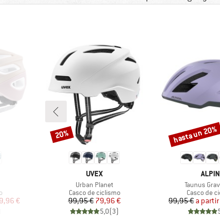
hasta un 20%
20%
Descuento
Descuento
MARCA
MARC
UVEX
ALPIN
Artículo
Artículo
Urban Planet
Taunus Grav
Product group
Product gr
o
Casco de ciclismo
Casco de ci
reducido
Precio
Precio reducido
Pr
Pr
9,96 €
99,95 €
79,96 €
99,95 €
a partir
)
5,0
(
3
)