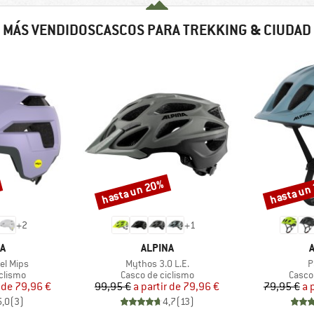
MÁS VENDIDOSCASCOS PARA TREKKING & CIUDAD
hasta un 20%
hasta un
Descuento
Descuento
+
2
+
1
A
MARCA
A
ALPINA
Artículo
A
el Mips
Mythos 3.0 L.E.
P
oup
Product group
Produ
clismo
Casco de ciclismo
Casco
ecio
ecio reducido
Precio
Precio reducido
 de
79,96 €
99,95 €
a partir de
79,96 €
79,95 €
a 
5,0
(
3
)
4,7
(
13
)