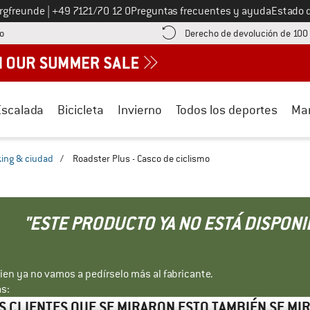
Llámenos al
ergfreunde
|
+49 7121/70 12 0
Preguntas frecuentes y ayuda
Estado 
¡encuentre información sobre el pago aquí! Se abre en una ventana de inf
o
Derecho de devolución de 100
Escalada
Bicicleta
Invierno
Todos los deportes
Ma
king & ciudad
/
Roadster Plus - Casco de ciclismo
"ESTE PRODUCTO YA NO ESTÁ DISPONI
bien ya no vamos a pedírselo más al fabricante.
s:
S CLIENTES QUE SE MIRARON ESTO TAMBIÉN SE MI