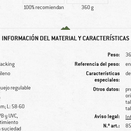
100% recomiendan
360 g
INFORMACIÓN DEL MATERIAL Y CARACTERÍSTICAS
Peso:
36
Referencia del peso:
packing
en
Características
ileno
de
especiales:
quejo regulable
Otros datos:
pr
or
n
ta
cm; L: 58-60
ta
VB y UVC,
Aviso legal:
In
timiento
N.º art.:
85
la suciedad