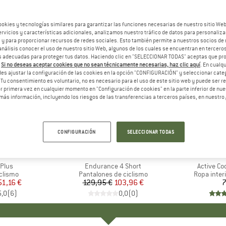
ookies y tecnologías similares para garantizar las funciones necesarias de nuestro sitio We
vicios y características adicionales, analizamos nuestro tráfico de datos para personalizar
, y para proporcionar recursos de redes sociales. Esto también permite a nuestros socios de 
análisis conocer el uso de nuestro sitio Web, algunos de los cuales se encuentran en terceros
 adecuadas para proteger tus datos. Haciendo clic en "SELECCIONAR TODAS" aceptas que p
.
Si no deseas aceptar cookies que no sean técnicamente necesarias, haz clic aquí
. En cual
es ajustar la configuración de las cookies en la opción "CONFIGURACIÓN" y seleccionar cate
 Tu consentimiento es voluntario, no es necesario para el uso de este sitio web y puede ser 
 primera vez en cualquier momento en "Configuración de cookies" en la parte inferior de nues
más información, incluyendo los riesgos de las transferencias a terceros países, en nuestro
20%
Descuento
CONFIGURACIÓN
SELECCIONAR TODAS
A
O
MARCA
CASTELLI
M
C
Plus
Artículo
Endurance 4 Short
Artículo
Active Co
oup
clismo
Product group
Pantalones de ciclismo
Product g
Ropa interi
ecio
ecio reducido
51,16 €
129,95 €
Precio
Precio reducido
103,96 €
7
5,0
(
6
)
0,0
(
0
)