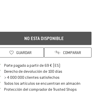
NO ESTÁ DISPONIBLE
GUARDAR
COMPARAR
¡encuentre más información so
Porte pagado a partir de 69 € (ES)
vaya a la política de devoluc
Derecho de devolución de 100 días
> 4 000 000 clientes satisfechos
Todos los artículos se encuentran en almacén
¡toda la información 
Protección del comprador de Trusted Shops