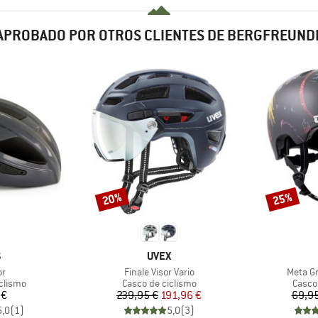
APROBADO POR OTROS CLIENTES DE BERGFREUND
20%
25%
Descuento
Descuento
CA
MARCA
S
UVEX
o
Artículo
Artículo
or
Finale Visor Vario
Meta G
oup
Product group
Produ
clismo
Casco de ciclismo
Casco
ecio
Precio
Precio reducido
 €
239,95 €
191,96 €
69,95
5,0
(
1
)
5,0
(
3
)