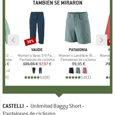
TAMBIÉN SE MIRARON
30%
52
to
Descuento
Des
NIA
MARCA
VAUDE
MARCA
PATAGONIA
MA
HEB
Fleece P/O
Artículo
Women's Yaras 3/4 Pants
Artículo
Women's Landfarer Bike Shorts
Artículo
Women's Eve
up
rro polar
Product group
Pantalones de ciclismo
Product group
Pantalones de ciclismo
Prod
Fald
ecio
ecio reducido
7,96 €
139,95 €
Precio
Precio reducido
97,97 €
99,95 €
Precio
79,95
+
2
4,4
(
5
)
5,0
(
8
)
5,0
(
1
)
CASTELLI
-
Unlimited Baggy Short -
Pantalones de ciclismo