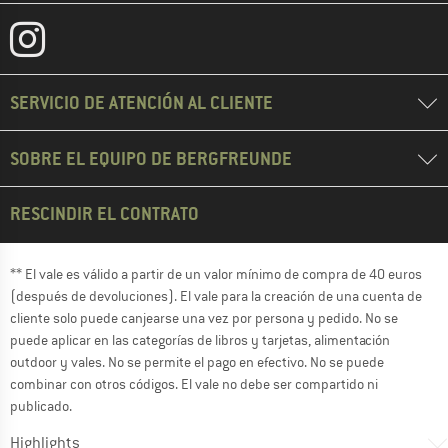
SERVICIO DE ATENCIÓN AL CLIENTE
SOBRE EL EQUIPO DE BERGFREUNDE
RESCINDIR EL CONTRATO
** El vale es válido a partir de un valor mínimo de compra de 40 euros
(después de devoluciones). El vale para la creación de una cuenta de
cliente solo puede canjearse una vez por persona y pedido. No se
puede aplicar en las categorías de libros y tarjetas, alimentación
outdoor y vales. No se permite el pago en efectivo. No se puede
combinar con otros códigos. El vale no debe ser compartido ni
publicado.
Highlights