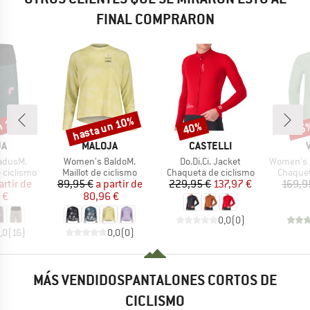
FINAL COMPRARON
n 10%
hasta un 10%
40%
55
o
Descuento
Descuento
Desc
A
MARCA
MARCA
JA
MALOJA
CASTELLI
Artículo
Artículo
Artículo
adusM.
Women's BaldoM.
Do.Di.Ci. Jacket
Women's Ku
p
Product group
Product group
Product
 ciclismo
Maillot de ciclismo
Chaqueta de ciclismo
Chaquet
ecio
ecio reducido
Precio
Precio reducido
Precio
Precio reducido
artir de
89,95 €
a partir de
229,95 €
137,97 €
169,9
 €
80,96 €
0,0
(
0
)
,0
(
16
)
0,0
(
0
)
MÁS VENDIDOSPANTALONES CORTOS DE
CICLISMO