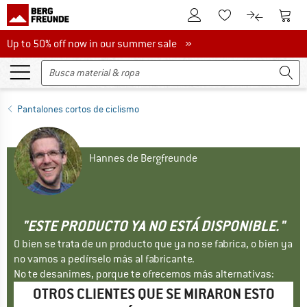
A la cuenta de cliente
A la 
A la lista de favori
A la compar
Up to 50% off now in our summer sale
Up to 50% off now in our summer sale »
Pantalones cortos de ciclismo
Hannes de Bergfreunde
"ESTE PRODUCTO YA NO ESTÁ DISPONIBLE."
O bien se trata de un producto que ya no se fabrica, o bien ya
no vamos a pedírselo más al fabricante.
No te desanimes, porque te ofrecemos más alternativas:
OTROS CLIENTES QUE SE MIRARON ESTO