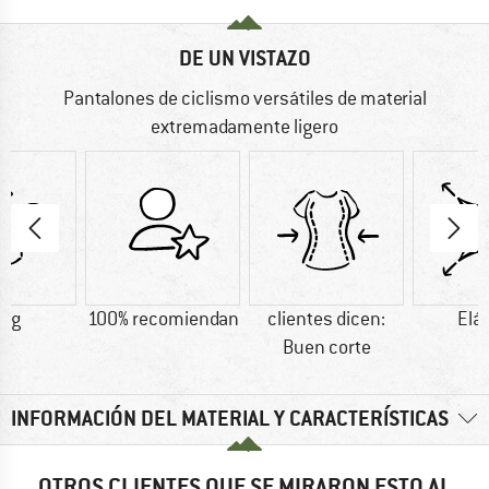
DE UN VISTAZO
Pantalones de ciclismo versátiles de material
extremadamente ligero
7 g
100% recomiendan
clientes dicen:
Elá
Buen corte
INFORMACIÓN DEL MATERIAL Y CARACTERÍSTICAS
OTROS CLIENTES QUE SE MIRARON ESTO AL