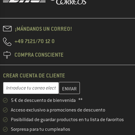
¡MÁNDANOS UN CORREO!
+49 7121/70 12 0
COMPRA CONSCIENTE
CREAR CUENTA DE CLIENTE
Introduce aquí tu dirección de correo electrónico y crea tu cuenta
Dirección de correo electrónico
5 € de descuento de bienvenida **
Acceso exclusivo a promociones de descuento
Posibilidad de guardar productos en tu lista de favoritos
Sorpresa para tu cumpleaños