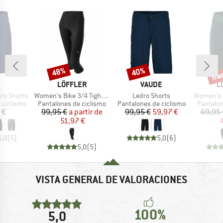
has
48%
40%
Descuento
Descuento
Desc
CA
MARCA
MARCA
M
LÖFFLER
VAUDE
L
Artículo
Artículo
Artículo
ro Shorts
Women's Bike 3/4 Tights Basic
Ledro Shorts
Women's Bike 
p
Product group
Product group
Product 
 ciclismo
Pantalones de ciclismo
Pantalones de ciclismo
Pantalon
ecio
Precio
Precio reducido
Precio
Precio reducido
 €
99,95 €
a partir de
99,95 €
59,97 €
69,95 
51,97 €
4
5,0
(
5
)
5,0
(
6
)
5,0
(
5
)
VISTA GENERAL DE VALORACIONES
100%
5,0