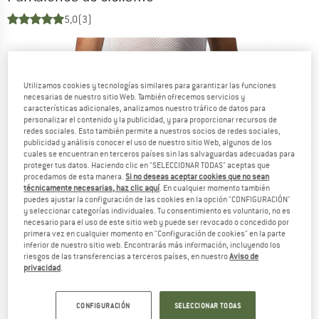
5,0
(3)
Utilizamos cookies y tecnologías similares para garantizar las funciones
necesarias de nuestro sitio Web. También ofrecemos servicios y
características adicionales, analizamos nuestro tráfico de datos para
personalizar el contenido y la publicidad, y para proporcionar recursos de
redes sociales. Esto también permite a nuestros socios de redes sociales,
publicidad y análisis conocer el uso de nuestro sitio Web, algunos de los
cuales se encuentran en terceros países sin las salvaguardas adecuadas para
proteger tus datos. Haciendo clic en "SELECCIONAR TODAS" aceptas que
procedamos de esta manera.
Si no deseas aceptar cookies que no sean
técnicamente necesarias, haz clic aquí
. En cualquier momento también
puedes ajustar la configuración de las cookies en la opción "CONFIGURACIÓN"
y seleccionar categorías individuales. Tu consentimiento es voluntario, no es
necesario para el uso de este sitio web y puede ser revocado o concedido por
primera vez en cualquier momento en "Configuración de cookies" en la parte
inferior de nuestro sitio web. Encontrarás más información, incluyendo los
riesgos de las transferencias a terceros países, en nuestro
Aviso de
privacidad
.
CONFIGURACIÓN
SELECCIONAR TODAS