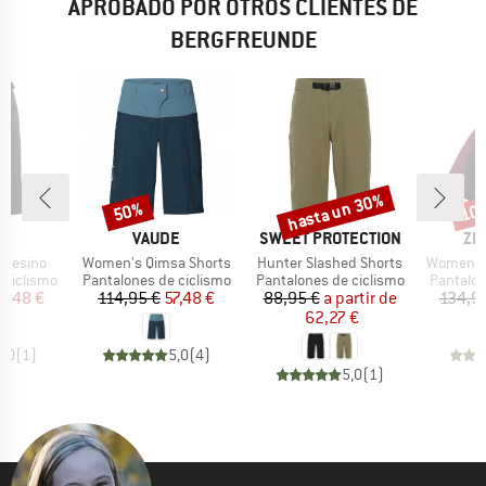
APROBADO POR OTROS CLIENTES DE
BERGFREUNDE
hasta un 30%
50%
10
o
Descuento
Descuento
Desc
A
MARCA
MARCA
MA
O
VAUDE
SWEET PROTECTION
ZI
Artículo
Artículo
Artículo
mesino
Women's Qimsa Shorts
Hunter Slashed Shorts
Women's 
p
Product group
Product group
Product 
 ciclismo
Pantalones de ciclismo
Pantalones de ciclismo
Pantalon
ecio
ecio reducido
Precio
Precio reducido
Precio
Precio reducido
9,48 €
114,95 €
57,48 €
88,95 €
a partir de
134,9
62,27 €
5,0
(
1
)
5,0
(
4
)
5,0
(
1
)