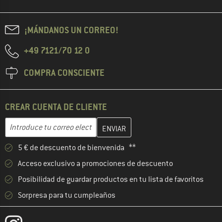
¡MÁNDANOS UN CORREO!
+49 7121/70 12 0
COMPRA CONSCIENTE
CREAR CUENTA DE CLIENTE
Introduce aquí tu dirección de correo electrónico y crea tu cuenta
Dirección de correo electrónico
5 € de descuento de bienvenida **
Acceso exclusivo a promociones de descuento
Posibilidad de guardar productos en tu lista de favoritos
Sorpresa para tu cumpleaños