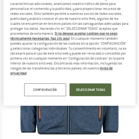
características adicionales, analizamos nuestro tráfico de datos para
personalizar el contenido y la publicidad, y para proporcionar recursos de
redes sociales. Esto también permite a nuestros socios de redes sociales,
publicidad y análisis conocer el uso de nuestro sitio Web, algunos de los
cuales se encuentran en terceros países sin las salvaguardas adecuadas para
proteger tus datos. Haciendo clic en "SELECCIONAR TODAS" aceptas que
procedamos de esta manera.
Si no deseas aceptar cookies que no sean
técnicamente necesarias, haz clic aquí
. En cualquier momento también
puedes ajustar la configuración de las cookies en la opción "CONFIGURACIÓN"
y seleccionar categorías individuales. Tu consentimiento es voluntario, no es
necesario para el uso de este sitio web y puede ser revocado o concedido por
primera vez en cualquier momento en "Configuración de cookies" en la parte
inferior de nuestro sitio web. Encontrarás más información, incluyendo los
riesgos de las transferencias a terceros países, en nuestro
Aviso de
privacidad
.
CONFIGURACIÓN
SELECCIONAR TODAS