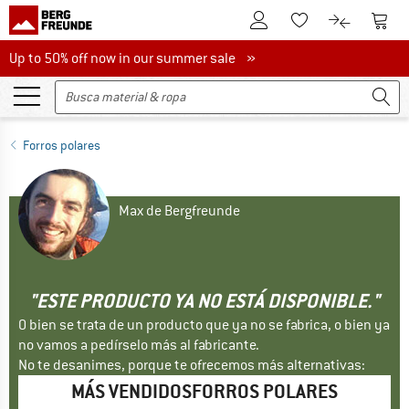
A la cuenta de cliente
A la 
A la lista de favori
A la compar
Up to 50% off now in our summer sale
Up to 50% off now in our summer sale »
Forros polares
Max de Bergfreunde
"ESTE PRODUCTO YA NO ESTÁ DISPONIBLE."
O bien se trata de un producto que ya no se fabrica, o bien ya
no vamos a pedírselo más al fabricante.
No te desanimes, porque te ofrecemos más alternativas:
MÁS VENDIDOSFORROS POLARES