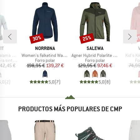
30%
25%
40
Descuento
Descuento
Desc
A
MARCA
MARCA
IT
NORRØNA
SALEWA
Artículo
Artículo
Artículo
Alpha Jacket
Women's Falketind Warm1 Jacket
Agner Hybrid Polarlite Durastretch Fullzip Hoody
Kid's K
Product group
Product group
Pr
sintética
Forro polar
Forro polar
Fo
ecio
Precio
Precio reducido
Precio
Precio reducido
42,45 €
198,95 €
139,27 €
129,95 €
97,46 €
74,95
5,0
(
2
)
5,0
(
7
)
5,0
(
8
)
PRODUCTOS MÁS POPULARES DE CMP