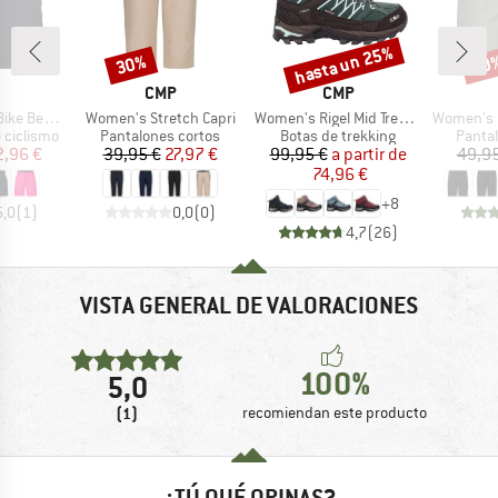
hasta un 25%
30%
30
o
Descuento
Descuento
Desc
CA
MARCA
MARCA
CMP
CMP
Artículo
Artículo
Artículo
 Mesh Underwear
Women's Stretch Capri
Women's Rigel Mid Trekking Shoes Waterproof
Women's Be
p
Product group
Product group
Produ
 ciclismo
Pantalones cortos
Botas de trekking
Panta
ecio
ecio reducido
Precio
Precio reducido
Precio
Precio reducido
2,96 €
39,95 €
27,97 €
99,95 €
a partir de
49,95
74,96 €
+
8
5,0
(
1
)
0,0
(
0
)
4,7
(
26
)
VISTA GENERAL DE VALORACIONES
100%
5,0
(1)
recomiendan este producto
¿TÚ QUÉ OPINAS?