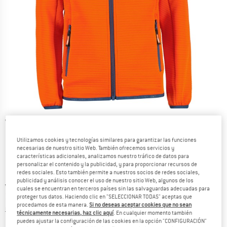
Vistas detalladas
Utilizamos cookies y tecnologías similares para garantizar las funciones
necesarias de nuestro sitio Web. También ofrecemos servicios y
características adicionales, analizamos nuestro tráfico de datos para
personalizar el contenido y la publicidad, y para proporcionar recursos de
redes sociales. Esto también permite a nuestros socios de redes sociales,
publicidad y análisis conocer el uso de nuestro sitio Web, algunos de los
Precio original :
Precio:
49,95
€
cuales se encuentran en terceros países sin las salvaguardas adecuadas para
32,47
€
incl. IVA
proteger tus datos. Haciendo clic en "SELECCIONAR TODAS" aceptas que
procedamos de esta manera.
Si no deseas aceptar cookies que no sean
Información sobre los gastos de envío. Se abre en u
más Gastos de envío
técnicamente necesarias, haz clic aquí
. En cualquier momento también
puedes ajustar la configuración de las cookies en la opción "CONFIGURACIÓN"