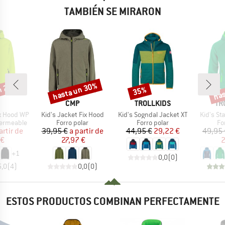
TAMBIÉN SE MIRARON
n 25%
hasta un 30%
has
35%
o
Descuento
Descuento
Desc
CA
MARCA
MARCA
MA
CMP
TROLLKIDS
TR
Artículo
Artículo
Artículo
ix Hood WP
Kid's Jacket Fix Hood
Kid's Sogndal Jacket XT
Kid's St
Product group
Product group
Pr
ermeable
Forro polar
Forro polar
Fo
ecio
ecio reducido
Precio
Precio reducido
Precio
Precio reducido
artir de
39,95 €
a partir de
44,95 €
29,22 €
49,95 
 €
27,97 €
2
+
1
0,0
(
0
)
5,0
(
4
)
0,0
(
0
)
ESTOS PRODUCTOS COMBINAN PERFECTAMENTE