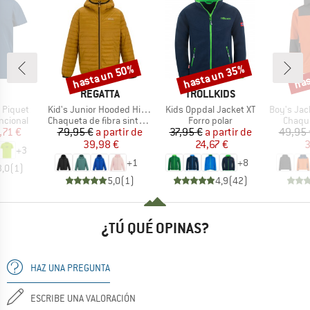
hasta un 50%
hasta un 35%
has
o
Descuento
Descuento
Desc
CA
MARCA
MARCA
REGATTA
TROLLKIDS
Artículo
Artículo
Artículo
t Piquet
Kid's Junior Hooded Hillpack
Kids Oppdal Jacket XT
Boy's Jacket 
up
Product group
Product group
Produc
ncional
Chaqueta de fibra sintética
Forro polar
Chaque
ecio
ecio reducido
Precio
Precio reducido
Precio
Precio reducido
,71 €
79,95 €
a partir de
37,95 €
a partir de
49,95 
39,98 €
24,67 €
3
+
3
+
1
+
8
3,0
(
1
)
5,0
(
1
)
4,9
(
42
)
¿TÚ QUÉ OPINAS?
HAZ UNA PREGUNTA
ESCRIBE UNA VALORACIÓN