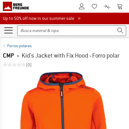
A la cuenta de cliente
A la 
A la lista de favori
A la compar
Up to 50% off now in our summer sale
Up to 50% off now in our summer sale »
Forros polares
CMP
-
Kid's Jacket with Fix Hood - Forro polar
(0)