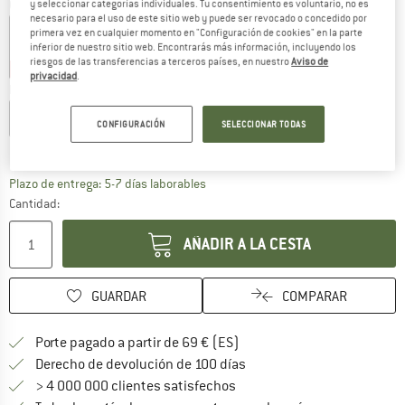
Color:
Orange
y seleccionar categorías individuales. Tu consentimiento es voluntario, no es
necesario para el uso de este sitio web y puede ser revocado o concedido por
primera vez en cualquier momento en "Configuración de cookies" en la parte
inferior de nuestro sitio web. Encontrarás más información, incluyendo los
riesgos de las transferencias a terceros países, en nuestro
Aviso de
25%
30%
35%
privacidad
.
Elegir talla:
EU
116
EU
128
EU
140
EU
152
EU
164
EU
176
CONFIGURACIÓN
SELECCIONAR TODAS
Guía de tallas
El enlace se abre en una ventana de
Plazo de entrega: 5-7 días laborables
Cantidad:
AÑADIR A LA CESTA
GUARDAR
COMPARAR
¡encuentre más información
Porte pagado a partir de 69 € (ES)
vaya a la política de devo
Derecho de devolución de 100 días
> 4 000 000 clientes satisfechos