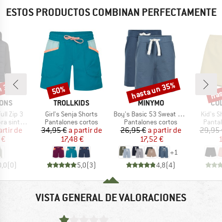
ESTOS PRODUCTOS COMBINAN PERFECTAMENTE
n 30%
hasta un 35%
has
50%
o
Descuento
Descuento
Desc
MARCA
MARCA
MA
SONS
TROLLKIDS
MINYMO
CO
Artículo
Artículo
Artícul
ull Zip 3
Girl's Senja Shorts
Boy's Basic 53 Sweat Short (2-Pack)
Kid's S
Product group
Product group
Produ
sintética
Pantalones cortos
Pantalones cortos
Panta
ecio
ecio reducido
Precio
Precio reducido
Precio
Precio reducido
artir de
34,95 €
a partir de
26,95 €
a partir de
29,95 
 €
17,48 €
17,52 €
1
+
1
0,0
(
0
)
5,0
(
3
)
4,8
(
4
)
VISTA GENERAL DE VALORACIONES