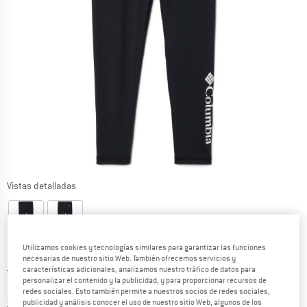
Vistas detalladas
Utilizamos cookies y tecnologías similares para garantizar las funciones
necesarias de nuestro sitio Web. También ofrecemos servicios y
Precio original :
Precio:
34,95
€
características adicionales, analizamos nuestro tráfico de datos para
personalizar el contenido y la publicidad, y para proporcionar recursos de
19,22
€
incl. IVA
redes sociales. Esto también permite a nuestros socios de redes sociales,
Información sobre los gastos de envío. Se abre en u
más Gastos de envío
publicidad y análisis conocer el uso de nuestro sitio Web, algunos de los