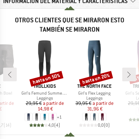
INFORMACIÓN DEL MATERIAL Y CARACTERÍSTICAS
OTROS CLIENTES QUE SE MIRARON ESTO
TAMBIÉN SE MIRARON
hasta un 50%
hasta un 20%
35
o
Descuento
Descuento
Desc
A
MARCA
MARCA
MA
C
TROLLKIDS
THE NORTH FACE
TR
Artículo
Artículo
Artículo
sh Bowl
Girl's Femund Summer Tights
Girl's Flex Legging
Girl's 
duct group
Product group
Product group
P
Leggings
Leggings
L
ecio
ecio reducido
Precio
Precio reducido
Precio
Precio reducido
artir de
29,95 €
a partir de
39,95 €
a partir de
29,9
€
14,98 €
31,96 €
+
1
,7
(
14
)
4,0
(
4
)
0,0
(
0
)