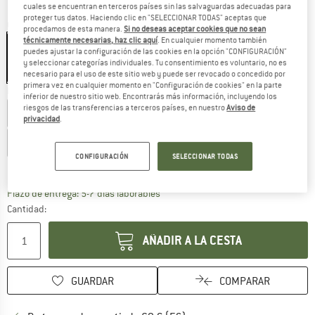
cuales se encuentran en terceros países sin las salvaguardas adecuadas para
proteger tus datos. Haciendo clic en "SELECCIONAR TODAS" aceptas que
Color:
Black
procedamos de esta manera.
Si no deseas aceptar cookies que no sean
técnicamente necesarias, haz clic aquí
. En cualquier momento también
puedes ajustar la configuración de las cookies en la opción "CONFIGURACIÓN"
y seleccionar categorías individuales. Tu consentimiento es voluntario, no es
45%
necesario para el uso de este sitio web y puede ser revocado o concedido por
primera vez en cualquier momento en "Configuración de cookies" en la parte
Elegir talla:
inferior de nuestro sitio web. Encontrarás más información, incluyendo los
riesgos de las transferencias a terceros países, en nuestro
Aviso de
4-5 Years
6-7 Years
8 Years
10-12 Years
privacidad
.
14-16 Years
18 Years
CONFIGURACIÓN
SELECCIONAR TODAS
Guía de tallas
El enlace se abre en una ventana de
Plazo de entrega: 5-7 días laborables
Cantidad:
AÑADIR A LA CESTA
GUARDAR
COMPARAR