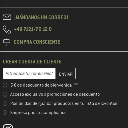
¡MÁNDANOS UN CORREO!
+49 7121/70 12 0
COMPRA CONSCIENTE
CREAR CUENTA DE CLIENTE
Introduce aquí tu dirección de correo electrónico y crea tu cuenta
Dirección de correo electrónico
5 € de descuento de bienvenida **
Acceso exclusivo a promociones de descuento
Posibilidad de guardar productos en tu lista de favoritos
Sorpresa para tu cumpleaños