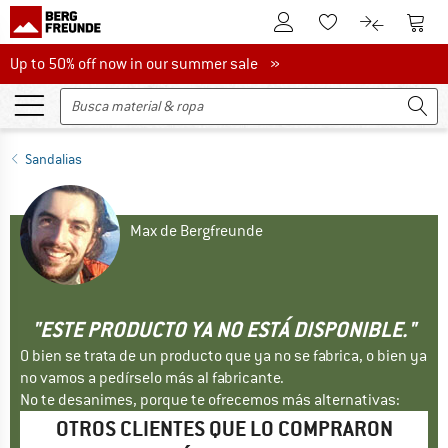
A la cuenta de cliente
A la 
A la lista de favori
A la compar
Up to 50% off now in our summer sale
Up to 50% off now in our summer sale »
Sandalias
Max de Bergfreunde
"ESTE PRODUCTO YA NO ESTÁ DISPONIBLE."
O bien se trata de un producto que ya no se fabrica, o bien ya
no vamos a pedírselo más al fabricante.
No te desanimes, porque te ofrecemos más alternativas:
OTROS CLIENTES QUE LO COMPRARON