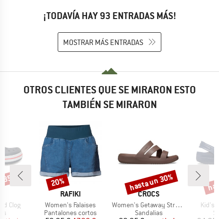
¡TODAVÍA HAY 93 ENTRADAS MÁS!
MOSTRAR MÁS ENTRADAS
OTROS CLIENTES QUE SE MIRARON ESTO
TAMBIÉN SE MIRARON
n 35%
hasta un 30%
has
20%
o
Descuento
Descuento
Desc
A
MARCA
MARCA
S
RAFIKI
CROCS
Artículo
Artículo
Artícul
nd Clog
Women's Falaises
Women's Getaway Strappy
Kid's C
t group
Product group
Product group
Pr
as
Pantalones cortos
Sandalias
S