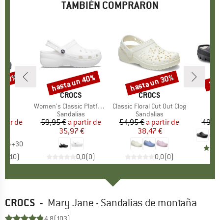
TAMBIÉN COMPRARON
n 30%
hasta un 40%
hasta un 30%
15
to
Descuento
Descuento
Des
A
S
MARCA
CROCS
MARCA
CROCS
lo
c
Artículo
Women's Classic Platform Clog
Artículo
Classic Floral Cut Out Clog
t group
as
Product group
Sandalias
Product group
Sandalias
P
S
artir de
ecio
ecio reducido
59,95 €
a partir de
Precio
Precio reducido
54,95 €
a partir de
Precio
Precio reducido
49,95
 €
35,97 €
38,47 €
+
30
,8
(
710
)
0,0
(
0
)
0,0
(
0
)
CROCS
-
Mary Jane - Sandalias de montaña
4,8
(103)