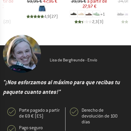
ecio
ecio reducido
Precio
Precio reducido
Precio
Precio reducido
artir de
59,95 €
47,96 €
39,95 €
a partir de
34,95 
 €
27,97 €
1
+
1
4,9
(
27
)
,6
(
23
)
2,3
(
3
)
Lisa de Bergfreunde - Envío
"¡Nos esforzamos al máximo para que recibas tu
paquete cuanto antes!"
Porte pagado a partir
Derecho de
de 69 € (ES)
devolución de 100
días
Pago seguro