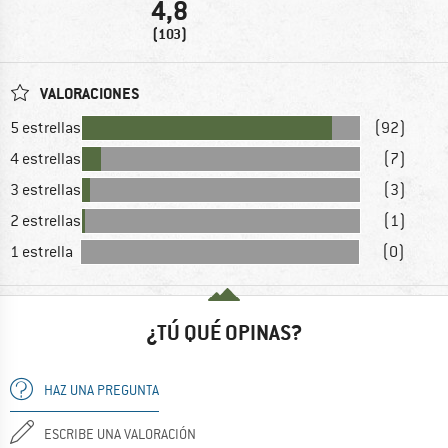
4,8
(103)
VALORACIONES
5 estrellas
(92)
4 estrellas
(7)
3 estrellas
(3)
2 estrellas
(1)
1 estrella
(0)
¿TÚ QUÉ OPINAS?
HAZ UNA PREGUNTA
ESCRIBE UNA VALORACIÓN