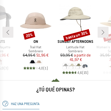
hasta un 30%
has
20%
o
Descuento
Descuento
Desc
MARCA
MARCA
M
UTS
ON
SUNDAY AFTERNOONS
R
Artículo
Artículo
Artículo
fayette
Trail Hat
Latitude Hat
Women's Classi
t group
Product group
Product group
Pr
ro
Sombrero
Sombrero
S
ecio
ecio reducido
Precio
Precio reducido
Precio
Precio reducido
,96 €
64,95 €
51,96 €
59,95 €
a partir de
35,95 
41,97 €
2
5,0
(
3
)
4,0
(
1
)
4,6
(
15
)
¿TÚ QUÉ OPINAS?
HAZ UNA PREGUNTA