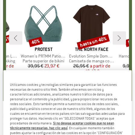
n 35%
hasta un 40%
40%
57
to
Descuento
Descuento
Des
CA
C
MARCA
PROTEST
MARCA
THE NORTH FACE
ight Socks
Artículo
Women's PRTMM Patio Triangle
Artículo
Evolution Simple Dome Short Sleeve
Artículo
Harnosan
p
 trekking
Product group
Parte superior de bikini
Product group
Camiseta de manga corta
artir de
ecio
ecio reducido
39,95 €
Precio
Precio reducido
23,97 €
26,95 €
a partir de
Precio
Precio reducido
9,95 
 €
16,17 €
+
13
4,9
(
23
)
Utilizamos cookies y tecnologías similares para garantizar las funciones
7
(
252
)
4,8
(
8
)
necesarias de nuestro sitio Web. También ofrecemos servicios y
características adicionales, analizamos nuestro tráfico de datos para
personalizar el contenido y la publicidad, y para proporcionar recursos de
redes sociales. Esto también permite a nuestros socios de redes sociales,
publicidad y análisis conocer el uso de nuestro sitio Web, algunos de los
DAKINE
-
cuales se encuentran en terceros países sin las salvaguardas adecuadas para
No Zone Hat - Sombrero
proteger tus datos. Haciendo clic en "SELECCIONAR TODAS" aceptas que
procedamos de esta manera.
Si no deseas aceptar cookies que no sean
(0)
técnicamente necesarias, haz clic aquí
. En cualquier momento también
puedes ajustar la configuración de las cookies en la opción "CONFIGURACIÓN"