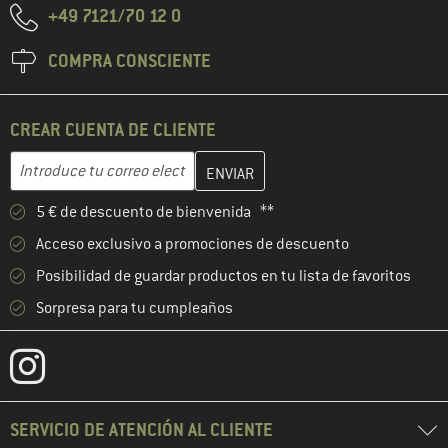
+49 7121/70 12 0
COMPRA CONSCIENTE
CREAR CUENTA DE CLIENTE
Introduce aquí tu dirección de correo electrónico y crea tu cuenta
Dirección de correo electrónico
5 € de descuento de bienvenida **
Acceso exclusivo a promociones de descuento
Posibilidad de guardar productos en tu lista de favoritos
Sorpresa para tu cumpleaños
SERVICIO DE ATENCIÓN AL CLIENTE