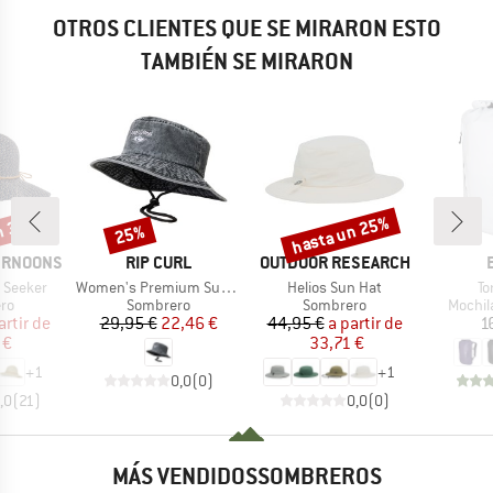
OTROS CLIENTES QUE SE MIRARON ESTO
TAMBIÉN SE MIRARON
n 30%
hasta un 25%
25%
o
Descuento
Descuento
MARCA
MARCA
ERNOONS
RIP CURL
OUTDOOR RESEARCH
Artículo
Artículo
Ar
 Seeker
Women's Premium Surf UPF Sun Hat
Helios Sun Hat
To
t group
Product group
Product group
Produc
ro
Sombrero
Sombrero
Mochil
ecio
ecio reducido
Precio
Precio reducido
Precio
Precio reducido
artir de
29,95 €
22,46 €
44,95 €
a partir de
1
 €
33,71 €
+
1
+
1
0,0
(
0
)
,0
(
21
)
0,0
(
0
)
MÁS VENDIDOSSOMBREROS