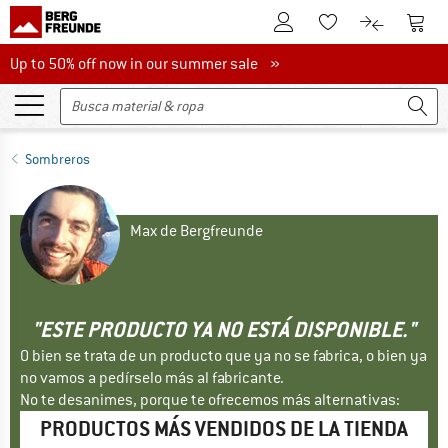
A la cuenta de cliente
A la 
A la lista de favori
A la compar
Up to 50% off now in our summer sale
Up to 50% off now in our summer sale »
Sombreros
Max de Bergfreunde
"ESTE PRODUCTO YA NO ESTÁ DISPONIBLE."
O bien se trata de un producto que ya no se fabrica, o bien ya
no vamos a pedírselo más al fabricante.
No te desanimes, porque te ofrecemos más alternativas:
PRODUCTOS MÁS VENDIDOS DE LA TIENDA