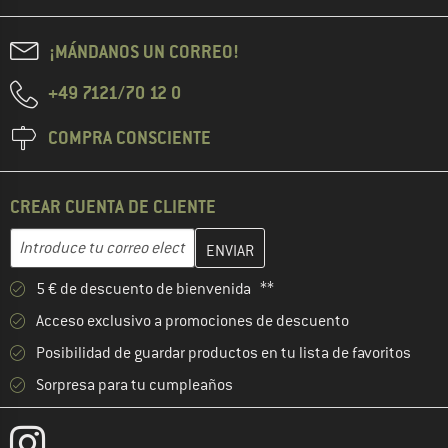
¡MÁNDANOS UN CORREO!
+49 7121/70 12 0
COMPRA CONSCIENTE
CREAR CUENTA DE CLIENTE
Introduce aquí tu dirección de correo electrónico y crea tu cuenta
Dirección de correo electrónico
5 € de descuento de bienvenida **
Acceso exclusivo a promociones de descuento
Posibilidad de guardar productos en tu lista de favoritos
Sorpresa para tu cumpleaños