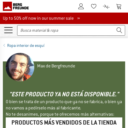
A la cuenta de cliente
A la 
A la lista de favori
A la compar
Up to 50% off now in our summer sale
Up to 50% off now in our summer sale »
Ropa interior de esquí
Max de Bergfreunde
"ESTE PRODUCTO YA NO ESTÁ DISPONIBLE."
O bien se trata de un producto que ya no se fabrica, o bien ya
no vamos a pedírselo más al fabricante.
No te desanimes, porque te ofrecemos más alternativas:
PRODUCTOS MÁS VENDIDOS DE LA TIENDA