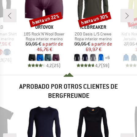
hasta un 22%
hasta un 30%
has
o
Descuento
Descuento
Desc
A
MARCA
MARCA
MA
LD
ORTOVOX
ICEBREAKER
TR
Artículo
Artículo
Artículo
man Shirt
185 Rock'N'Wool Boxer
200 Oasis L/S Crewe
Kid's No
up
Product group
Product group
Product
r merino
Ropa interior merino
Ropa interior merino
Jerséis 
ecio
ecio reducido
Precio
Precio reducido
Precio
Precio reducido
7,96 €
59,95 €
a partir de
99,95 €
a partir de
27,95 
46,76 €
69,97 €
1
+
6
,9
(
76
)
4,2
(
25
)
4,7
(
59
)
APROBADO POR OTROS CLIENTES DE
BERGFREUNDE