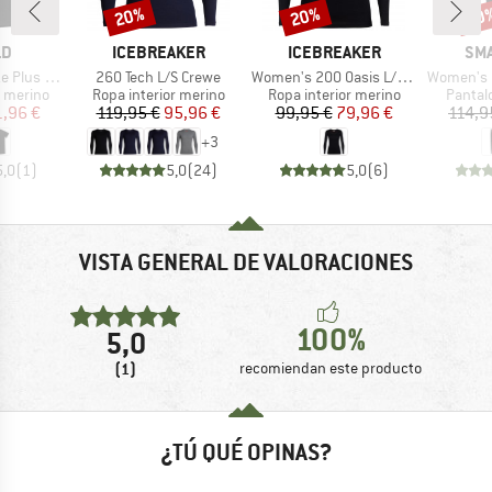
20%
20%
20
o
Descuento
Descuento
Desc
A
MARCA
MARCA
MA
LD
ICEBREAKER
ICEBREAKER
SM
Artículo
Artículo
Artículo
 200 T-Shirt
260 Tech L/S Crewe
Women's 200 Oasis L/S Scoop
Women's Merino 2
up
Product group
Product group
Produc
r merino
Ropa interior merino
Ropa interior merino
Pantal
ecio
ecio reducido
Precio
Precio reducido
Precio
Precio reducido
1,96 €
119,95 €
95,96 €
99,95 €
79,96 €
114,9
+
3
5,0
(
1
)
5,0
(
24
)
5,0
(
6
)
VISTA GENERAL DE VALORACIONES
100%
5,0
(1)
recomiendan este producto
¿TÚ QUÉ OPINAS?