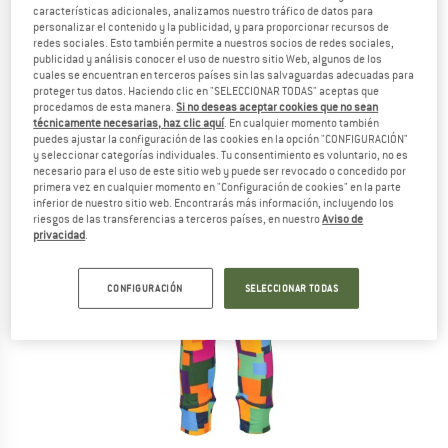
características adicionales, analizamos nuestro tráfico de datos para
personalizar el contenido y la publicidad, y para proporcionar recursos de
redes sociales. Esto también permite a nuestros socios de redes sociales,
publicidad y análisis conocer el uso de nuestro sitio Web, algunos de los
cuales se encuentran en terceros países sin las salvaguardas adecuadas para
proteger tus datos. Haciendo clic en "SELECCIONAR TODAS" aceptas que
procedamos de esta manera.
Si no deseas aceptar cookies que no sean
técnicamente necesarias, haz clic aquí
. En cualquier momento también
puedes ajustar la configuración de las cookies en la opción "CONFIGURACIÓN"
y seleccionar categorías individuales. Tu consentimiento es voluntario, no es
necesario para el uso de este sitio web y puede ser revocado o concedido por
primera vez en cualquier momento en "Configuración de cookies" en la parte
inferior de nuestro sitio web. Encontrarás más información, incluyendo los
riesgos de las transferencias a terceros países, en nuestro
Aviso de
privacidad
.
CONFIGURACIÓN
SELECCIONAR TODAS