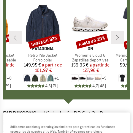
n 30%
hasta un 32%
hasta un 20%
has
to
Descuento
Descuento
Des
NIA
MARCA
PATAGONIA
MARCA
ON
MA
HEB
3L Jacket
Artículo
Retro Pile Jacket
Artículo
Women's Cloud 6
Artículo
MerinoMix150 Pi
p
ermeable
Product group
Forro polar
Product group
Zapatillas deportivas
Produc
Camise
artir de
ecio
ecio reducido
149,95 €
a partir de
Precio
Precio reducido
159,95 €
a partir de
Precio
Precio reducido
59,95 
7 €
101,97 €
127,96 €
2
+
8
+
1
+
9
,7
(
79
)
4,6
(
71
)
4,7
(
48
)
DIDRIKSONS
-
Kid's Jadis PR Set 3 - Ropa
interior de esquí
Utilizamos cookies y tecnologías similares para garantizar las funciones
necesarias de nuestro sitio Web. También ofrecemos servicios y
5,0
(1)