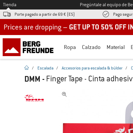
A la
Tienda
Pregúntale al equipo de B
Porte pagado a partir de 69 € (ES)
Pago segur
Up to 50% off now in our summer sale
Ropa
Calzado
Material
la pagina de inicio
/
Escalada
/
Accesorios para escalada & búlder
/
C
DMM
-
Finger Tape - Cinta adhesi