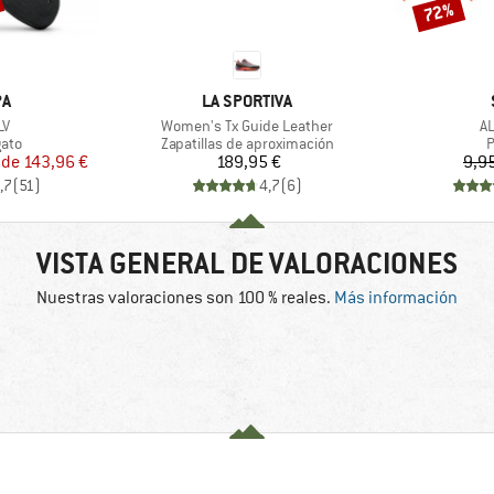
72%
Descuento
A
MARCA
PA
LA SPORTIVA
o
Artículo
Ar
LV
Women's Tx Guide Leather
AL
group
Product group
P
gato
Zapatillas de aproximación
P
ecio
ecio reducido
Precio
 de
143,96 €
189,95 €
9,9
,7
(
51
)
4,7
(
6
)
VISTA GENERAL DE VALORACIONES
Nuestras valoraciones son 100 % reales.
Más información