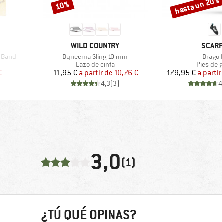
hasta un 20%
10%
Descuento
Descuento
MARCA
MARC
WILD COUNTRY
SCAR
Artículo
Artícul
 Band
Dyneema Sling 10 mm
Drago 
Product group
Product 
Lazo de cinta
Pies de 
reducido
Precio
Precio reducido
Pr
Pr
€
11,95 €
a partir de
10,76 €
179,95 €
a partir
)
4,3
(
3
)
4
3,0
(1)
¿TÚ QUÉ OPINAS?