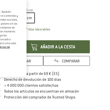
lla:
10 m - Breite 2,5 cm
b. También
 el contenido y
10 m - Breite 2,5 cm
redes sociales,
 países sin las
rocedamos de
El enlace se abre en una ventana de inf
azo de entrega: 5-7 días laborables
quier momento
gorías
ntidad:
revocado o
tro sitio web.
AÑADIR A LA CESTA
Aviso de
GUARDAR
COMPARAR
¡encuentre más información so
Porte pagado a partir de 69 € (ES)
vaya a la política de devoluc
Derecho de devolución de 100 días
> 4 000 000 clientes satisfechos
Todos los artículos se encuentran en almacén
¡toda la información 
Protección del comprador de Trusted Shops