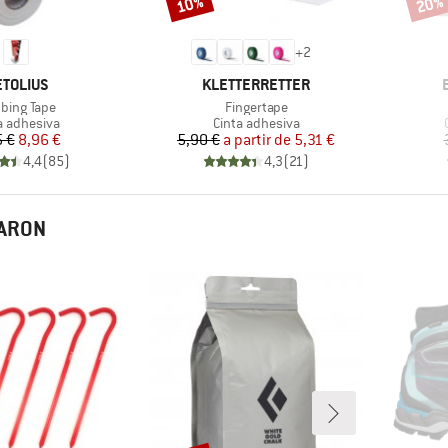
10%
20%
Descuento
Descu
+
2
RCA
MARCA
TOLIUS
KLETTERRETTER
culo
Artículo
mbing Tape
Fingertape
uct group
Product group
a adhesiva
Cinta adhesiva
Precio
Precio reducido
Precio
Precio reducido
5 €
8,96 €
5,90 €
a partir de
5,31 €
4,4
(
85
)
4,3
(
21
)
RARON