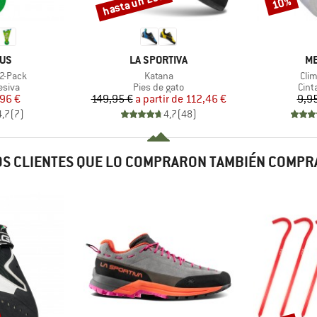
hasta un 25%
10%
Descuento
Descuento
MARCA
MA
IUS
LA SPORTIVA
ME
Artículo
Artí
 2-Pack
Katana
Cli
roup
Product group
Prod
esiva
Pies de gato
Cint
ecio
ecio reducido
Precio
Precio reducido
96 €
149,95 €
a partir de
112,46 €
9,9
4,7
(
7
)
4,7
(
48
)
S CLIENTES QUE LO COMPRARON TAMBIÉN COMP