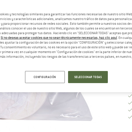
Ta
ookies y tecnologías similares para garantizar las funciones necesarias de nuestro sitio We
vicios y características adicionales, analizamos nuestro tráfico de datos para personalizar
, y para proporcionar recursos de redes sociales. Esto también permite a nuestros socios de 
análisis conocer el uso de nuestro sitio Web, algunos de los cuales se encuentran en terceros
 adecuadas para proteger tus datos. Haciendo clic en "SELECCIONAR TODAS" aceptas que p
Pl
.
Si no deseas aceptar cookies que no sean técnicamente necesarias, haz clic aquí
. En cual
es ajustar la configuración de las cookies en la opción "CONFIGURACIÓN" y seleccionar cate
Ca
 Tu consentimiento es voluntario, no es necesario para el uso de este sitio web y puede ser 
 primera vez en cualquier momento en "Configuración de cookies" en la parte inferior de nues
más información, incluyendo los riesgos de las transferencias a terceros países, en nuestro
CONFIGURACIÓN
SELECCIONAR TODAS