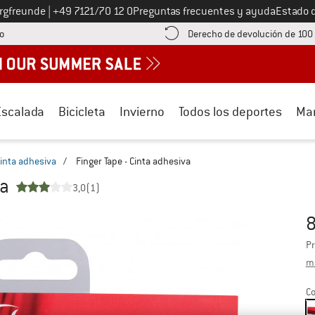
Llámenos al
ergfreunde
|
+49 7121/70 12 0
Preguntas frecuentes y ayuda
Estado 
¡encuentre información sobre el pago aquí! Se abre en una ventana de inf
o
Derecho de devolución de 100
Escalada
Bicicleta
Invierno
Todos los deportes
Ma
inta adhesiva
/
Finger Tape - Cinta adhesiva
va
3,0
(1)
8
Pr
Pr
má
Co