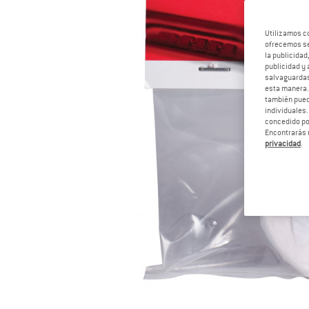
Utilizamos c
ofrecemos ser
la publicidad
publicidad y 
salvaguardas
esta manera
también pued
individuales.
concedido por
Encontrarás 
privacidad
.