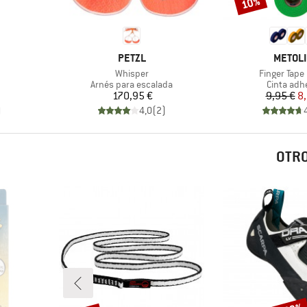
10%
Descuento
MARCA
MARCA
PETZL
METOL
Artículo
Artículo
Whisper
Finger Tape
Product group
Product g
Arnés para escalada
Cinta adh
reducido
Precio
Pr
Pr
170,95 €
9,95 €
8,
)
4,0
(
2
)
OTRO