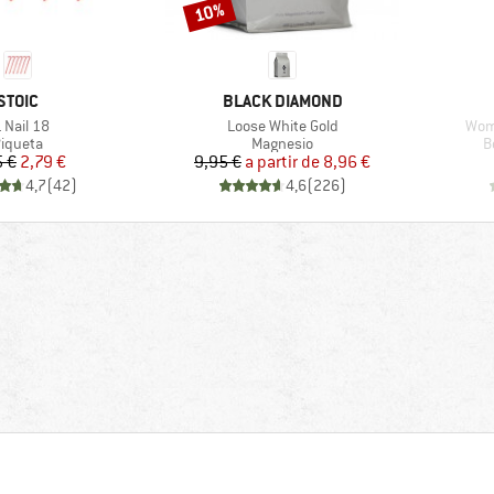
10%
Descuento
MARCA
MARCA
STOIC
BLACK DIAMOND
tículo
Artículo
Artí
 Nail 18
Loose White Gold
Wome
roduct group
Product group
P
iqueta
Magnesio
B
Precio
Precio reducido
Precio
Precio reducido
5 €
2,79 €
9,95 €
a partir de
8,96 €
4,7
(
42
)
4,6
(
226
)