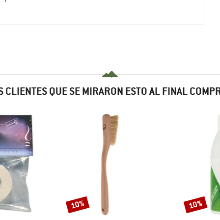
 CLIENTES QUE SE MIRARON ESTO AL FINAL COM
10%
10%
Descuento
Descuento