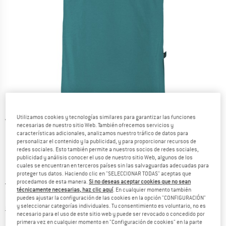
Utilizamos cookies y tecnologías similares para garantizar las funciones
Vistas detalladas
necesarias de nuestro sitio Web. También ofrecemos servicios y
características adicionales, analizamos nuestro tráfico de datos para
personalizar el contenido y la publicidad, y para proporcionar recursos de
redes sociales. Esto también permite a nuestros socios de redes sociales,
publicidad y análisis conocer el uso de nuestro sitio Web, algunos de los
cuales se encuentran en terceros países sin las salvaguardas adecuadas para
proteger tus datos. Haciendo clic en "SELECCIONAR TODAS" aceptas que
procedamos de esta manera.
Si no deseas aceptar cookies que no sean
Precio original :
Precio:
37,95
€
técnicamente necesarias, haz clic aquí
. En cualquier momento también
22,77
€
incl. IVA
puedes ajustar la configuración de las cookies en la opción "CONFIGURACIÓN"
y seleccionar categorías individuales. Tu consentimiento es voluntario, no es
Información sobre los gastos de envío. Se abre en u
más Gastos de envío
necesario para el uso de este sitio web y puede ser revocado o concedido por
primera vez en cualquier momento en "Configuración de cookies" en la parte