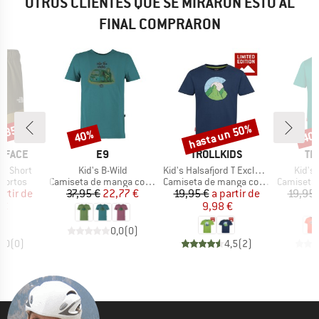
OTROS CLIENTES QUE SE MIRARON ESTO AL
FINAL COMPRARON
n 35%
hasta un 50%
40%
40
o
Descuento
Descuento
Desc
MARCA
MARCA
MA
 FACE
E9
TROLLKIDS
TR
Artículo
Artículo
Artícu
ke Short
Kid's B-Wild
Kid's Halsafjord T Exclusive
Kid's
oup
Product group
Product group
Product g
cortos
Camiseta de manga corta
Camiseta de manga corta
Camiseta d
ecio
ecio reducido
Precio
Precio reducido
Precio
Precio reducido
artir de
37,95 €
22,77 €
19,95 €
a partir de
19,95 
 €
9,98 €
1
0,0
(
0
)
0,0
(
0
)
4,5
(
2
)