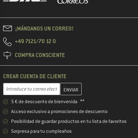
¡MÁNDANOS UN CORREO!
+49 7121/70 12 0
COMPRA CONSCIENTE
CREAR CUENTA DE CLIENTE
Introduce aquí tu dirección de correo electrónico y crea tu cuenta
Dirección de correo electrónico
5 € de descuento de bienvenida **
Acceso exclusivo a promociones de descuento
Posibilidad de guardar productos en tu lista de favoritos
Sorpresa para tu cumpleaños