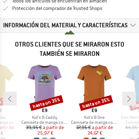
Todos los artículos se encuentran en almacén
¡toda la informac
Protección del comprador de Trusted Shops
INFORMACIÓN DEL MATERIAL Y CARACTERÍSTICAS
OTROS CLIENTES QUE SE MIRARON ESTO
TAMBIÉN SE MIRARON
n 35%
hasta un 35%
hasta un 35%
has
o
Descuento
Descuento
Desc
A
MARCA
MARCA
I
E9
E9
Artículo
Artículo
Artículo
ilas
Kid's B-Caddy
Kid's B One
Kids Merino155 La
Product group
Product group
Produc
ga corta
Camiseta de manga corta
Camiseta de manga corta
Camise
ecio
ecio reducido
Precio
Precio reducido
Precio
Precio reducido
artir de
39,95 €
a partir de
37,95 €
a partir de
44,95 
 €
25,97 €
24,67 €
2