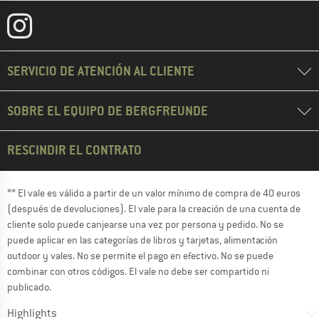
SERVICIO DE ATENCIÓN AL CLIENTE
SOBRE EL EQUIPO DE BERGFREUNDE
RESCINDIR EL CONTRATO
** El vale es válido a partir de un valor mínimo de compra de 40 euros
(después de devoluciones). El vale para la creación de una cuenta de
cliente solo puede canjearse una vez por persona y pedido. No se
puede aplicar en las categorías de libros y tarjetas, alimentación
outdoor y vales. No se permite el pago en efectivo. No se puede
combinar con otros códigos. El vale no debe ser compartido ni
publicado.
Highlights