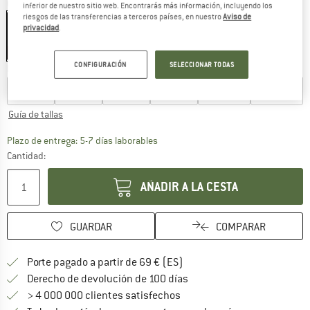
Color:
Green Lake
inferior de nuestro sitio web. Encontrarás más información, incluyendo los
riesgos de las transferencias a terceros países, en nuestro
Aviso de
privacidad
.
40%
40%
40%
CONFIGURACIÓN
SELECCIONAR TODAS
Elegir talla:
2 Years
4 Years
6 Years
8 Years
10 Years
12 Years
Guía de tallas
El enlace se abre en una ventana de
Plazo de entrega: 5-7 días laborables
Cantidad:
AÑADIR A LA CESTA
GUARDAR
COMPARAR
¡encuentre más información
Porte pagado a partir de 69 € (ES)
vaya a la política de devo
Derecho de devolución de 100 días
> 4 000 000 clientes satisfechos