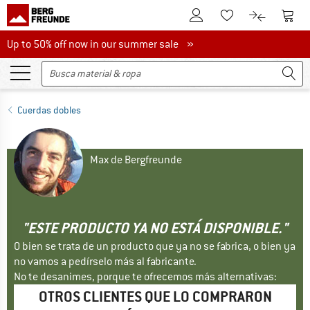
A la cuenta de cliente
A la 
A la lista de favori
A la compar
Up to 50% off now in our summer sale
Up to 50% off now in our summer sale »
Cuerdas dobles
Max de Bergfreunde
"ESTE PRODUCTO YA NO ESTÁ DISPONIBLE."
O bien se trata de un producto que ya no se fabrica, o bien ya
no vamos a pedírselo más al fabricante.
No te desanimes, porque te ofrecemos más alternativas:
OTROS CLIENTES QUE LO COMPRARON