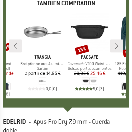
TAMBIÉN COMPRARON
n 50%
has
15%
to
Descuento
Des
IDS
MARCA
TRANGIA
MARCA
PACSAFE
M
O
ord Vest
Artículo
Bratpfanne aus Alu mit Klappgriff
Artículo
Coversafe V100 Waist Wallet
Artículo
185 Rock'N'
roup
tshell
Product group
Sartén
Product group
Bolsas portadocumentos
Produc
Ropa in
artir de
ecio
ecio reducido
a partir de
Precio
14,95 €
29,95 €
Precio
Precio reducido
25,46 €
119,95
 €
9
0,0
(
0
)
5,0
(
3
)
4,8
(
8
)
EDELRID
-
Apus Pro Dry 7.9 mm - Cuerda
doble