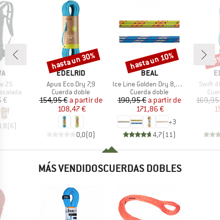
hasta un 30%
hasta un 10%
10
Descuento
Descuento
Desc
A
MARCA
MARCA
M
WA
EDELRID
BEAL
E
Artículo
Artículo
Artícul
te 25
Apus Eco Dry 7,9
Ice Line Golden Dry 8,1 mm
Swift 4
up
Product group
Product group
Prod
scalada
Cuerda doble
Cuerda doble
Cuer
ecio
Precio
Precio reducido
Precio
Precio reducido
5 €
154,95 €
a partir de
190,95 €
a partir de
169,95
108,47 €
171,86 €
1
+
3
4,8
(
6
)
0,0
(
0
)
4,7
(
11
)
MÁS VENDIDOSCUERDAS DOBLES