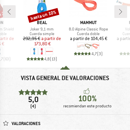
n 20%
hasta un 10%
o
Descuento
A
MARCA
MARCA
ON
BEAL
MAMMUT
Artículo
Artículo
Art
m Shield
Joker 9,1 mm
8.0 Alpine Classic Rope
Vo
group
Product group
Product group
Prod
oble
Cuerda simple
Cuerda doble
Cuer
ecio
ecio reducido
Precio
Precio reducido
Precio
artir de
292,95 €
a partir de
a partir de
104,45 €
a parti
6 €
173,80 €
4,7
(
3
)
,7
(
63
)
4,8
(
13
)
VISTA GENERAL DE VALORACIONES
100%
5,0
(4)
recomiendan este producto
VALORACIONES