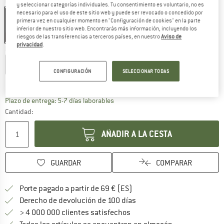
Color:
British Khaki
y seleccionar categorías individuales. Tu consentimiento es voluntario, no es
necesario para el uso de este sitio web y puede ser revocado o concedido por
primera vez en cualquier momento en "Configuración de cookies" en la parte
inferior de nuestro sitio web. Encontrarás más información, incluyendo los
25%
riesgos de las transferencias a terceros países, en nuestro
Aviso de
privacidad
.
Elegir talla:
XS
S
M
L
XL
CONFIGURACIÓN
SELECCIONAR TODAS
Guía de tallas
El enlace se abre en una ventana de
Plazo de entrega: 5-7 días laborables
Cantidad:
AÑADIR A LA CESTA
GUARDAR
COMPARAR
¡encuentre más información
Porte pagado a partir de 69 € (ES)
vaya a la política de devo
Derecho de devolución de 100 días
> 4 000 000 clientes satisfechos