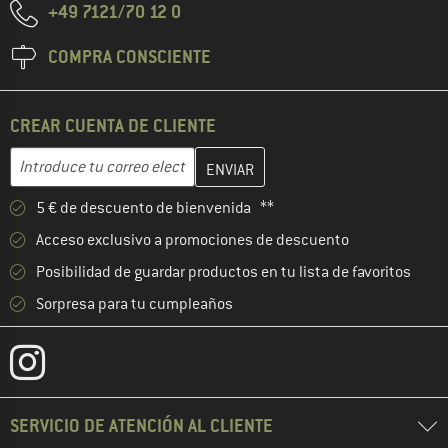
+49 7121/70 12 0
COMPRA CONSCIENTE
CREAR CUENTA DE CLIENTE
Introduce aquí tu dirección de correo electrónico y crea tu cuenta
Dirección de correo electrónico
5 € de descuento de bienvenida **
Acceso exclusivo a promociones de descuento
Posibilidad de guardar productos en tu lista de favoritos
Sorpresa para tu cumpleaños
SERVICIO DE ATENCIÓN AL CLIENTE