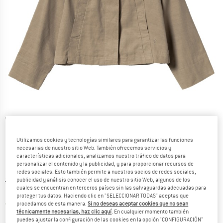
Vistas detalladas
Utilizamos cookies y tecnologías similares para garantizar las funciones
necesarias de nuestro sitio Web. También ofrecemos servicios y
características adicionales, analizamos nuestro tráfico de datos para
personalizar el contenido y la publicidad, y para proporcionar recursos de
redes sociales. Esto también permite a nuestros socios de redes sociales,
Precio original :
Precio:
228,95
€
publicidad y análisis conocer el uso de nuestro sitio Web, algunos de los
cuales se encuentran en terceros países sin las salvaguardas adecuadas para
171,71
€
incl. IVA
proteger tus datos. Haciendo clic en "SELECCIONAR TODAS" aceptas que
España. Información sobre los gastos de e
Envío gratuito
(ES)
procedamos de esta manera.
Si no deseas aceptar cookies que no sean
técnicamente necesarias, haz clic aquí
. En cualquier momento también
puedes ajustar la configuración de las cookies en la opción "CONFIGURACIÓN"