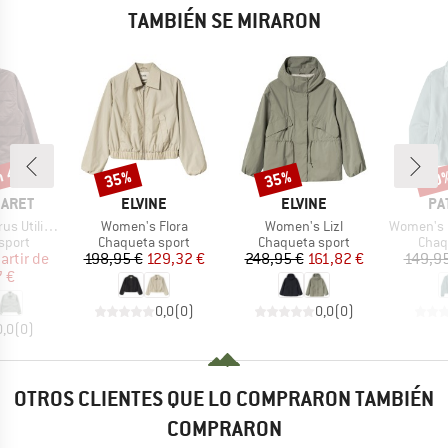
TAMBIÉN SE MIRARON
n 45%
35%
35%
30
o
Descuento
Descuento
Desc
MARCA
MARCA
MA
BARET
ELVINE
ELVINE
PA
Artículo
Artículo
Artículo
ity Jacket
Women's Flora
Women's Lizl
Women's Gard
roup
Product group
Product group
Prod
sport
Chaqueta sport
Chaqueta sport
Chaq
ecio
ecio reducido
Precio
Precio reducido
Precio
Precio reducido
artir de
198,95 €
129,32 €
248,95 €
161,82 €
149,95
 €
0,0
(
0
)
0,0
(
0
)
0,0
(
0
)
OTROS CLIENTES QUE LO COMPRARON TAMBIÉN
COMPRARON