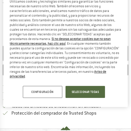
Utilizamos cookies y tecnologías similares para garantizar las funciones
Vistas detalladas
necesarias de nuestro sitio Web. También ofrecemos servicios y
características adicionales, analizamos nuestro tráfico de datos para
personalizar el contenido y la publicidad, y para proporcionar recursos de
redes sociales. Esto también permite a nuestros socios de redes sociales,
publicidad y análisis conocer el uso de nuestro sitio Web, algunos de los
cuales se encuentran en terceros países sin las salvaguardas adecuadas para
proteger tus datos. Haciendo clic en "SELECCIONAR TODAS" aceptas que
procedamos de esta manera.
Si no deseas aceptar cookies que no sean
técnicamente necesarias, haz clic aquí
. En cualquier momento también
puedes ajustar la configuración de las cookies en la opción "CONFIGURACIÓN"
NO ESTÁ DISPONIBLE
y seleccionar categorías individuales. Tu consentimiento es voluntario, no es
necesario para el uso de este sitio web y puede ser revocado o concedido por
primera vez en cualquier momento en "Configuración de cookies" en la parte
inferior de nuestro sitio web. Encontrarás más información, incluyendo los
GUARDAR
COMPARAR
riesgos de las transferencias a terceros países, en nuestro
Aviso de
privacidad
.
¡encuentre más información
Porte pagado a partir de 69 € (ES)
vaya a la política de devo
Derecho de devolución de 100 días
CONFIGURACIÓN
SELECCIONAR TODAS
> 4 000 000 clientes satisfechos
Todos los artículos se encuentran en almacén
¡toda la informac
Protección del comprador de Trusted Shops