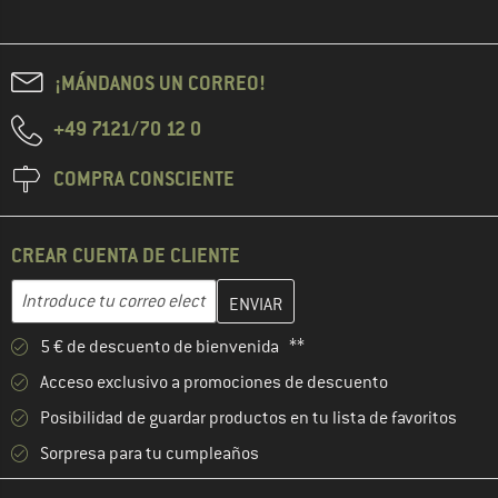
¡MÁNDANOS UN CORREO!
+49 7121/70 12 0
COMPRA CONSCIENTE
CREAR CUENTA DE CLIENTE
Introduce aquí tu dirección de correo electrónico y crea tu cuenta
Dirección de correo electrónico
5 € de descuento de bienvenida **
Acceso exclusivo a promociones de descuento
Posibilidad de guardar productos en tu lista de favoritos
Sorpresa para tu cumpleaños