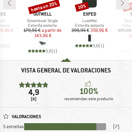
hasta un 20%
10%
10
o
Descuento
Descuento
Desc
MARCA
MARCA
NES
OUTWELL
EXPED
Artículo
Artículo
Artíc
ack
Dreamboat Single
LuxeMat
Deep
roup
Product group
Product group
Produ
islante
Esterilla aislante
Esterilla aislante
Esteri
ecio
ecio reducido
Precio
Precio reducido
Precio
Precio reducido
99,96 €
179,95 €
a partir de
399,95 €
359,96 €
199,95
143,96 €
1
5,0
(
1
)
5,0
(
1
)
5,0
(
1
)
VISTA GENERAL DE VALORACIONES
100%
4,9
(8)
recomiendan este producto
VALORACIONES
5 estrellas
(7)