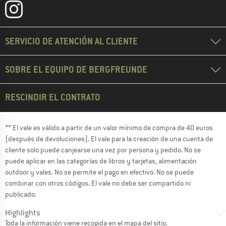
SERVICIO DE ATENCIÓN AL CLIENTE
SOBRE EL EQUIPO DE BERGFREUNDE
RESCINDIR EL CONTRATO
** El vale es válido a partir de un valor mínimo de compra de 40 euros
(después de devoluciones). El vale para la creación de una cuenta de
cliente solo puede canjearse una vez por persona y pedido. No se
puede aplicar en las categorías de libros y tarjetas, alimentación
outdoor y vales. No se permite el pago en efectivo. No se puede
combinar con otros códigos. El vale no debe ser compartido ni
publicado.
Highlights
Toda la información viene recogida en el
mapa del sitio
.