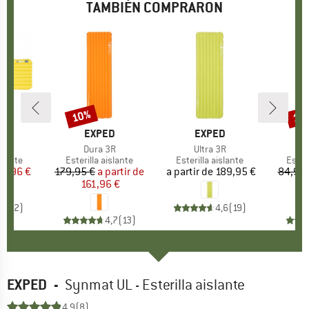
TAMBIÉN COMPRARON
10%
10
to
Descuento
Des
NES
MARCA
EXPED
MARCA
EXPED
lo
e
Artículo
Dura 3R
Artículo
Ultra 3R
roup
islante
Product group
Esterilla aislante
Product group
Esterilla aislante
Prod
Esteri
ecio
ecio reducido
03,96 €
179,95 €
a partir de
Precio
Precio reducido
a partir de
Precio
189,95 €
84,95 
161,96 €
7
2,5
(
2
)
4,6
(
19
)
4,7
(
13
)
EXPED
-
Synmat UL - Esterilla aislante
4,9
(8)