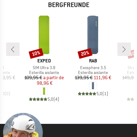
BERGFREUNDE
10%
20%
10
Descuento
Descuento
Desc
A
MARCA
MARCA
D
EXPED
RAB
Artículo
Artículo
Artíc
.5R
SIM Ultra 3.8
Exosphere 3.5
Stra
roup
Product group
Product group
Produ
islante
Esterilla aislante
Esterilla aislante
Esteri
ecio
Precio
Precio reducido
Precio
Precio reducido
19,95 €
109,95 €
a partir de
139,95 €
111,96 €
149,95
98,96 €
1
0,0
(
0
)
5,0
(
1
)
5,0
(
4
)