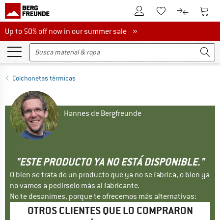
A la cuenta de cliente
A la 
A la lista de favori
A la compar
Up to 50% off now in our summer sale
Up to 50% off now in our summer sale »
Colchonetas térmicas
Hannes de Bergfreunde
"ESTE PRODUCTO YA NO ESTÁ DISPONIBLE."
O bien se trata de un producto que ya no se fabrica, o bien ya
no vamos a pedírselo más al fabricante.
No te desanimes, porque te ofrecemos más alternativas:
OTROS CLIENTES QUE LO COMPRARON