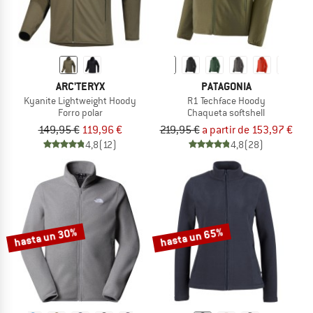
ARC'TERYX
PATAGONIA
Kyanite Lightweight Hoody
R1 Techface Hoody
Forro polar
Chaqueta softshell
149,95 €
119,96 €
219,95 €
a partir de 153,97 €
4,8
(12)
4,8
(28)
hasta un 30%
hasta un 65%