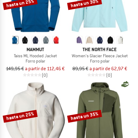
hasta un 25%
hasta un 30%
MAMMUT
THE NORTH FACE
Taiss ML Hooded Jacket
Women's Glacier Fleece Jacket
Forro polar
Forro polar
149,95 €
a partir de 112,46 €
89,95 €
a partir de 62,97 €
(0)
(0)
hasta un 25%
hasta un 35%