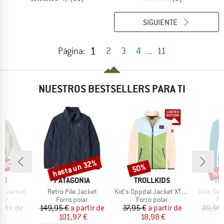
SIGUIENTE
1
Página:
2
3
4
...
11
NUESTROS BESTSELLERS PARA TI
n 30%
hasta un 32%
has
50%
o
Descuento
Descuento
Desc
MARCA
MARCA
MA
OD
PATAGONIA
TROLLKIDS
TR
Artículo
Artículo
Artículo
le Jacket
Retro Pile Jacket
Kid's Oppdal Jacket XT Exclusive
Girls Sa
 group
Product group
Product group
Pr
lar
Forro polar
Forro polar
Fo
ecio
ecio reducido
Precio
Precio reducido
Precio
Precio reducido
artir de
149,95 €
a partir de
37,95 €
a partir de
39,95 
 €
101,97 €
18,98 €