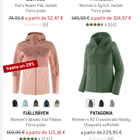
Kid's Noam Pile Jacket
Women's Synch Jacket
Forro polar
Forro polar
74,95 €
a partir de 52,47 €
149,95 €
a partir de 104,97 €
(0)
4,5
(4)
hasta un 28%
FJÄLLRÄVEN
PATAGONIA
Women's Abisko Trail Fleece
Women's R2 Crossstrata Hoody
Forro polar
Chaqueta softshell
159,95 €
a partir de 115,16 €
a partir de 229,95 €
4,7
(31)
(0)