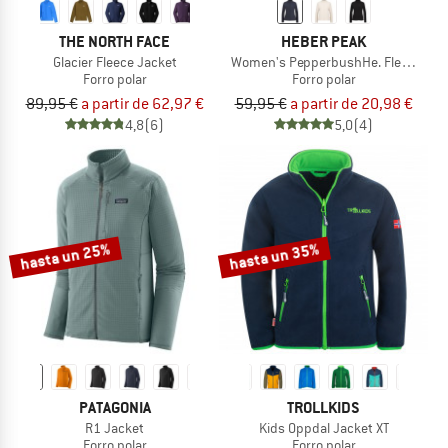
THE NORTH FACE
HEBER PEAK
Glacier Fleece Jacket
Women's PepperbushHe. Fleece Jac
Forro polar
Forro polar
89,95 €
a partir de 62,97 €
59,95 €
a partir de 20,98 €
4,8
(6)
5,0
(4)
hasta un 25%
hasta un 35%
PATAGONIA
TROLLKIDS
R1 Jacket
Kids Oppdal Jacket XT
Forro polar
Forro polar