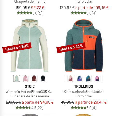
Chaqueta de merino
Forro polar
159,95 €
92,77 €
139,95 €
a partir de 109,16 €
5,0
(1)
5,0
(4)
hasta un 50%
hasta un 41%
STOIC
TROLLKIDS
Women's MerinoFleece335 KuolpaSt. II Zip Hoody
Kid's Aurlandsfjord Jacket
Sudadera de lana merina
Forro polar
189,95 €
a partir de 94,98 €
49,95 €
a partir de 29,47 €
4,5
(22)
5,0
(4)