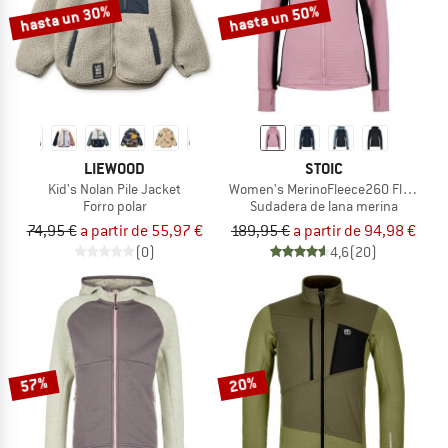
hasta un 30%
hasta un 50%
LIEWOOD
STOIC
Kid's Nolan Pile Jacket
Women's MerinoFleece260 FlenSt. Z
Forro polar
Sudadera de lana merina
74,95 €
a partir de 55,97 €
189,95 €
a partir de 94,98 €
(0)
4,6
(20)
57%
20%