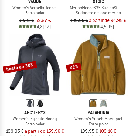
VAUDE
STOIC
Women's Verbella Jacket
MerinoFleece335 KuolpaSt. II Zip Ho
Forro polar
Sudadera de lana merina
99,95 €
59,97 €
189,95 €
a partir de 94,98 €
4,8
(27)
4,5
(15)
hasta un 20%
22%
ARC'TERYX
PATAGONIA
Women's Kyanite Hoody
Women's Synch Marsupial
Forro polar
Forro polar
199,95 €
a partir de 159,96 €
139,95 €
109,16 €