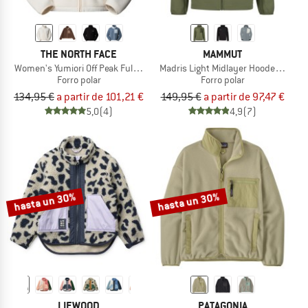
THE NORTH FACE
MAMMUT
Women's Yumiori Off Peak Full Zip Jacket
Madris Light Midlayer Hooded Jacke
Forro polar
Forro polar
134,95 €
a partir de 101,21 €
149,95 €
a partir de 97,47 €
5,0
(4)
4,9
(7)
hasta un 30%
hasta un 30%
LIEWOOD
PATAGONIA