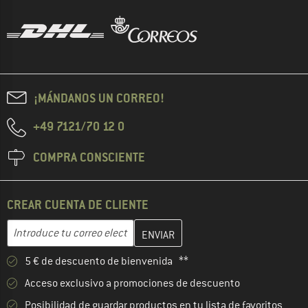
¡MÁNDANOS UN CORREO!
+49 7121/70 12 0
COMPRA CONSCIENTE
CREAR CUENTA DE CLIENTE
Introduce aquí tu dirección de correo electrónico y crea tu cuenta
Dirección de correo electrónico
5 € de descuento de bienvenida **
Acceso exclusivo a promociones de descuento
Posibilidad de guardar productos en tu lista de favoritos