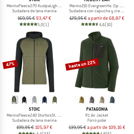
MerinoFleece270 KuolpaLightSt. Zip Hoody
Merino210 EvergreenHe. Zip Hoody
Sudadera de lana merina
Sudadera con capucha y cremallera
169,95 €
93,47 €
129,95 €
a partir de 68,87 €
5,0
(1)
4,6
(10)
hasta un 22%
47%
STOIC
PATAGONIA
MerinoFleece240 StorforsSt. Zip Hoody
R1 Air Jacket
Sudadera de lana merina
Forro polar
199,95 €
105,97 €
139,95 €
a partir de 109,16 €
4,4
(33)
4,8
(6)