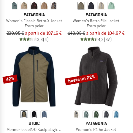
PATAGONIA
PATAGONIA
Women's Classic Retro-X Jacket
Women's Retro Pile Jacket
Forro polar
Forro polar
239,95 €
a partir de 187,16 €
149,95 €
a partir de 104,97 €
3,3
(4)
4,3
(37)
hasta un 22%
42%
STOIC
PATAGONIA
MerinoFleece270 KuolpaLightSt. Jacket
Women's R1 Air Jacket