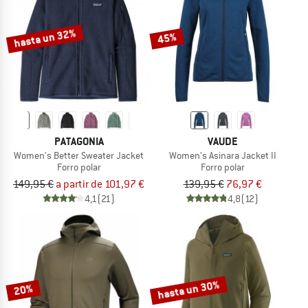
hasta un 32%
45%
PATAGONIA
VAUDE
Women's Better Sweater Jacket
Women's Asinara Jacket II
Forro polar
Forro polar
149,95 €
a partir de 101,97 €
139,95 €
76,97 €
4,1
(21)
4,8
(12)
hasta un 30%
20%