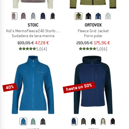
STOIC
ORTOVOX
Kid's MerinoFleece240 StorforsSt. Zip Hoody
Fleece Grid Jacket
Sudadera de lana merina
Forro polar
109,95 €
47,28 €
219,95 €
175,96 €
5,0
(4)
5,0
(6)
hasta un 50%
40%