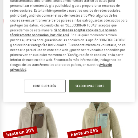
características adicionales, analizamos nuestro tráfico de datos para
personalizar el contenido y la publicidad, y para proporcionar recursos de
redes sociales. Esto también permite a nuestros socios de redes sociales,
TO THE SALE
publicidad y análisis conocer el uso de nuestro sitio Web, algunos de los
hasta un 53%
hasta un 40%
cuales se encuentran en terceros países sin las salvaguardas adecuadas para
proteger tus datos. Haciendo clic en "SELECCIONAR TODAS" aceptas que
procedamos de esta manera.
Si no deseas aceptar cookies que no sean
técnicamente necesarias, haz clic aquí
. En cualquier momento también
puedes ajustar la configuración de las cookies en la opción "CONFIGURACIÓN"
y seleccionar categorías individuales. Tu consentimiento es voluntario, no es
necesario para el uso de este sitio web y puede ser revocado o concedido por
primera vez en cualquier momento en "Configuración de cookies" en la parte
inferior de nuestro sitio web. Encontrarás más información, incluyendo los
riesgos de las transferencias a terceros países, en nuestro
Aviso de
PATAGONIA
PATAGONIA
privacidad
.
Better Sweater Jacket
Classic Retro-X Jacket
Forro polar
Forro polar
149,95 €
a partir de 70,48 €
239,95 €
a partir de 143,97 €
CONFIGURACIÓN
SELECCIONAR TODAS
4,6
(107)
4,4
(25)
hasta un 30%
hasta un 25%