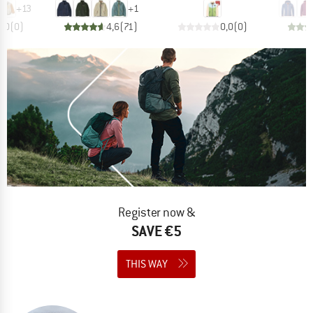
+
13
+
1
0,0
(
0
)
4,6
(
71
)
0,0
(
0
)
Register now &
SAVE €5
THIS WAY