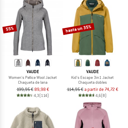
hasta un 35%
55%
VAUDE
VAUDE
Women's Pellice Wool Jacket
Kid's Escape 3in1 Jacket
Chaqueta de lana
Chaqueta dobles
199,95 €
89,98 €
114,95 €
a partir de 74,72 €
4,3
(114)
4,6
(8)