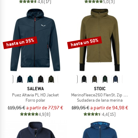
4,6
(17)
5,0
(3)
hasta un 35%
hasta un 50%
SALEWA
STOIC
Puez Altavia PL HD Jacket
MerinoFleece260 FlenSt. Zip Hoody
Forro polar
Sudadera de lana merina
119,95 €
a partir de 77,97 €
189,95 €
a partir de 94,98 €
4,9
(8)
4,4
(15)