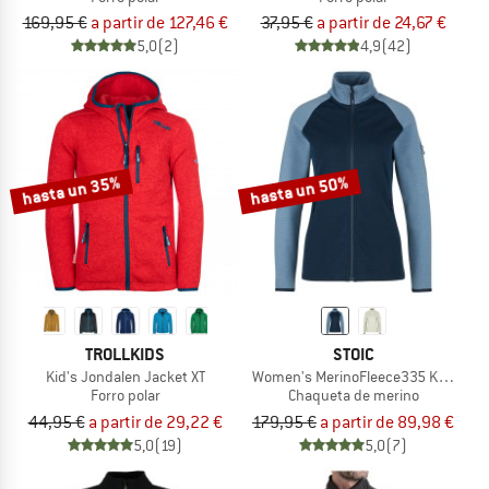
169,95 €
a partir de 127,46 €
37,95 €
a partir de 24,67 €
5,0
(2)
4,9
(42)
hasta un 35%
hasta un 50%
TROLLKIDS
STOIC
Kid's Jondalen Jacket XT
Women's MerinoFleece335 KuolpaSt. 
Forro polar
Chaqueta de merino
44,95 €
a partir de 29,22 €
179,95 €
a partir de 89,98 €
5,0
(19)
5,0
(7)