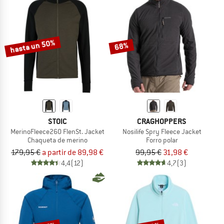
hasta un 50%
68%
STOIC
CRAGHOPPERS
MerinoFleece260 FlenSt. Jacket
Nosilife Spry Fleece Jacket
Chaqueta de merino
Forro polar
179,95 €
a partir de 89,98 €
99,95 €
31,98 €
4,4
(12)
4,7
(3)