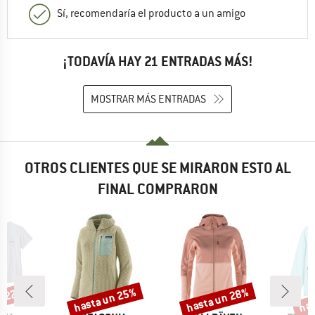
Sí, recomendaría el producto a un amigo
¡TODAVÍA HAY 21 ENTRADAS MÁS!
MOSTRAR MÁS ENTRADAS
OTROS CLIENTES QUE SE MIRARON ESTO AL
FINAL COMPRARON
n 22%
hasta un 25%
hasta un 28%
has
o
Descuento
Descuento
Desc