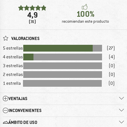
100%
4,9
(31)
recomiendan este producto
VALORACIONES
5 estrellas
(27)
4 estrellas
(4)
3 estrellas
(0)
2 estrellas
(0)
1 estrella
(0)
VENTAJAS
INCONVENIENTES
ÁMBITO DE USO