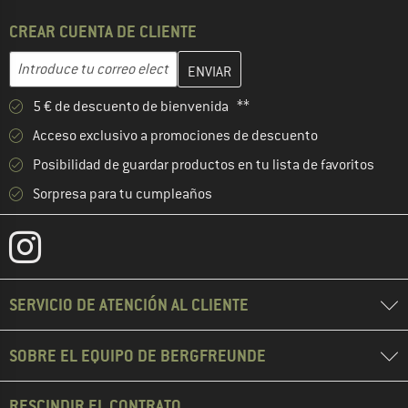
CREAR CUENTA DE CLIENTE
Introduce aquí tu dirección de correo electrónico y crea tu cuenta
Dirección de correo electrónico
5 € de descuento de bienvenida **
Acceso exclusivo a promociones de descuento
Posibilidad de guardar productos en tu lista de favoritos
Sorpresa para tu cumpleaños
SERVICIO DE ATENCIÓN AL CLIENTE
SOBRE EL EQUIPO DE BERGFREUNDE
RESCINDIR EL CONTRATO