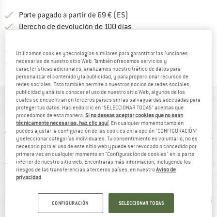
¡encuentre más información
Porte pagado a partir de 69 € (ES)
vaya a la política de devo
Derecho de devolución de 100 días
> 4 000 000 clientes satisfechos
Todos los artículos se encuentran en almacén
Utilizamos cookies y tecnologías similares para garantizar las funciones
¡toda la informac
Protección del comprador de Trusted Shops
necesarias de nuestro sitio Web. También ofrecemos servicios y
características adicionales, analizamos nuestro tráfico de datos para
personalizar el contenido y la publicidad, y para proporcionar recursos de
redes sociales. Esto también permite a nuestros socios de redes sociales,
publicidad y análisis conocer el uso de nuestro sitio Web, algunos de los
cuales se encuentran en terceros países sin las salvaguardas adecuadas para
DE UN VISTAZO
proteger tus datos. Haciendo clic en "SELECCIONAR TODAS" aceptas que
procedamos de esta manera.
Si no deseas aceptar cookies que no sean
técnicamente necesarias, haz clic aquí
. En cualquier momento también
puedes ajustar la configuración de las cookies en la opción "CONFIGURACIÓN"
y seleccionar categorías individuales. Tu consentimiento es voluntario, no es
necesario para el uso de este sitio web y puede ser revocado o concedido por
primera vez en cualquier momento en "Configuración de cookies" en la parte
inferior de nuestro sitio web. Encontrarás más información, incluyendo los
riesgos de las transferencias a terceros países, en nuestro
Aviso de
privacidad
.
1 g
100% recomiendan
clientes dicen:
cliente
Buen corte
Li
CONFIGURACIÓN
SELECCIONAR TODAS