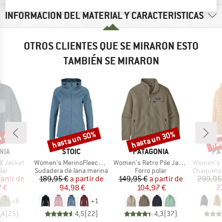
INFORMACIÓN DEL MATERIAL Y CARACTERÍSTICAS
OTROS CLIENTES QUE SE MIRARON ESTO
TAMBIÉN SE MIRARON
n 40%
hasta un 50%
hasta un 30%
has
o
Descuento
Descuento
Desc
MARCA
MARCA
MA
NIA
STOIC
PATAGONIA
PA
Artículo
Artículo
Artículo
-X Jacket
Women's MerinoFleece335 KuolpaSt. II Zip Hoody
Women's Retro Pile Jacket
Women's Mi
 group
Product group
Product group
Product g
lar
Sudadera de lana merina
Forro polar
Chaqueta de 
ecio
ecio reducido
Precio
Precio reducido
Precio
Precio reducido
artir de
189,95 €
a partir de
149,95 €
a partir de
299,95
7 €
94,98 €
104,97 €
2
+
6
+
1
,4
(
25
)
4,5
(
22
)
4,3
(
37
)