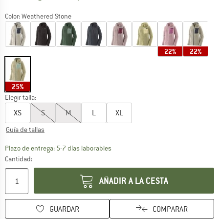
Color:
Weathered Stone
22%
22%
25%
Elegir talla:
XS
S
M
L
XL
Guía de tallas
El enlace se abre en una ventana de
Plazo de entrega: 5-7 días laborables
Cantidad:
AÑADIR A LA CESTA
GUARDAR
COMPARAR