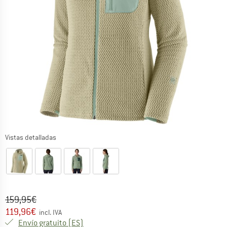
Vistas detalladas
Precio original :
Precio:
159,95
€
119,96
€
incl. IVA
España. Información sobre los gastos de e
Envío gratuito
(ES)