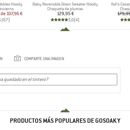
Artículo
Artículo
ribbles Hoody
Baby Reversible Down Sweater Hoody
Kid's Casar
p
Product group
Produ
invierno
Chaqueta de plumas
Chaqu
ecio
ecio reducido
Precio
r de
107,96 €
129,95 €
179,9
5,0
(
7
)
5,0
(
4
)
ÓN
COMPARTE UNA IMAGEN
PRODUCTOS MÁS POPULARES DE GOSOAKY