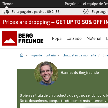
A la
Tienda
Pregúntale al equipo de B
Porte pagado a partir de 69 € (ES)
Pago segur
Up to 50% off now in our summer sale
Ropa
Calzado
Material
la pagina de inicio
/
Ropa de montaña
/
Chaquetas de montaña
/
Cha
Hannes de Bergfreunde
O bien se trata de un producto que ya no se fabrica, o 
No te desanimes, porque te ofrecemos más alternativa