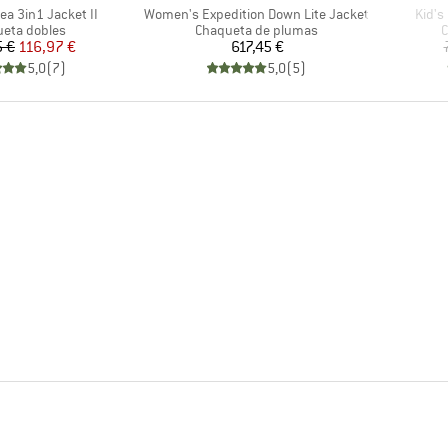
Artículo
Artícu
ea 3in1 Jacket II
Women's Expedition Down Lite Jacket
Kid's
ct group
Product group
P
eta dobles
Chaqueta de plumas
C
Precio
Precio reducido
Precio
5 €
116,97 €
617,45 €
5,0
(
7
)
5,0
(
5
)