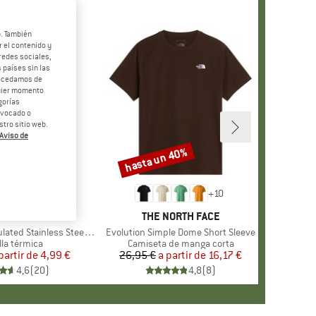
b. También
 el contenido y
redes sociales,
 países sin las
rocedamos de
quier momento
gorías
revocado o
tro sitio web.
Aviso de
hasta un 40%
o
Descuento
+
10
MARCA
STOIC
MARCA
THE NORTH FACE
 Stainless Steel Bottle 500
Artículo
Evolution Simple Dome Short Sleeve
uct group
lla térmica
Product group
Camiseta de manga corta
partir de
Precio
Precio reducido
4,99 €
26,95 €
a partir de
Precio
Precio reducido
16,17 €
4,6
(
20
)
4,8
(
8
)