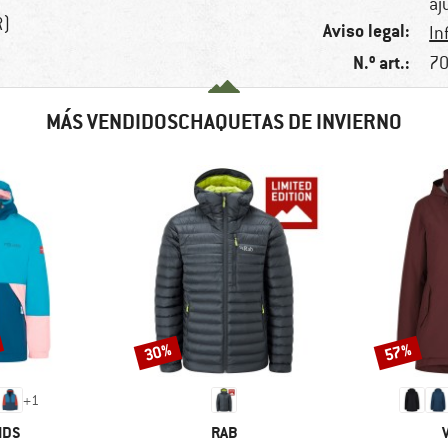
aj
R)
Aviso legal:
In
N.º art.:
70
MÁS VENDIDOSCHAQUETAS DE INVIERNO
30%
57%
Descuento
Descuento
+
1
MARCA
IDS
RAB