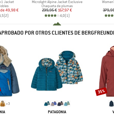
Artículo
Artículo
in1 Jacket
Microlight Alpine Jacket Exclusive
Women's
oup
Product group
dobles
Chaqueta de plumas
ecio
ecio reducido
Precio
Precio reducido
 de
49,98 €
239,95 €
167,97 €
379,9
4,5
(
2
)
4,0
(
1
)
APROBADO POR OTROS CLIENTES DE BERGFREUND
35%
Descuento
+
3
MARCA
NIA
PATAGONIA