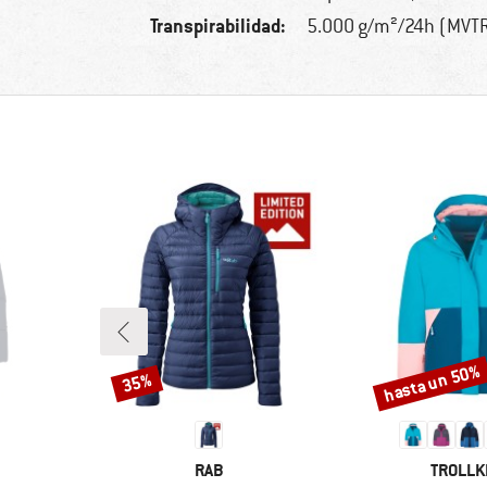
Transpirabilidad:
5.000 g/m²/24h (MVT
hasta un 50%
35%
Descuento
Descuento
MARCA
MARCA
RAB
TROLLK