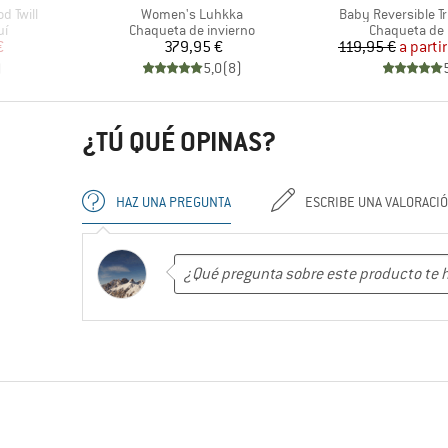
Artículo
Artículo
d Twill
Women's Luhkka
Baby Reversible T
Product group
Product grou
uí
Chaqueta de invierno
Chaqueta de 
reducido
Precio
Pr
Pr
€
379,95 €
119,95 €
a parti
)
5,0
(
8
)
¿TÚ QUÉ OPINAS?
HAZ UNA PREGUNTA
ESCRIBE UNA VALORACI