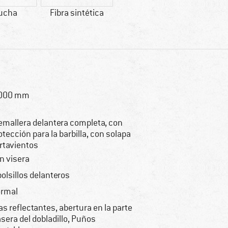
ucha
Fibra sintética
.000 mm
emallera delantera completa, con
otección para la barbilla, con solapa
rtavientos
n visera
bolsillos delanteros
rmal
ras reflectantes, abertura en la parte
asera del dobladillo, Puños