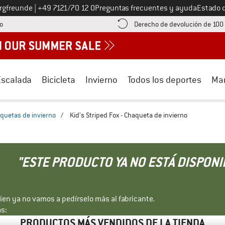
Llámenos al
ergfreunde
|
+49 7121/70 12 0
Preguntas frecuentes y ayuda
Estado 
¡encuentre información sobre el pago aquí! Se abre en una ventana de inf
o
Derecho de devolución de 100
Escalada
Bicicleta
Invierno
Todos los deportes
Ma
quetas de invierno
/
Kid's Striped Fox - Chaqueta de invierno
"ESTE PRODUCTO YA NO ESTÁ DISPONI
bien ya no vamos a pedírselo más al fabricante.
s:
PRODUCTOS MÁS VENDIDOS DE LA TIENDA