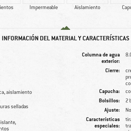
ientos
Impermeable
Aislamiento
Cap
INFORMACIÓN DEL MATERIAL Y CARACTERÍSTICAS
Columna de agua
8
exterior:
Cierre:
cr
pr
co
Capucha:
co
ica, aislamiento
Bolsillos:
2 
turas selladas
Ajuste:
No
Características
ti
islante,
especiales:
tr
ntos