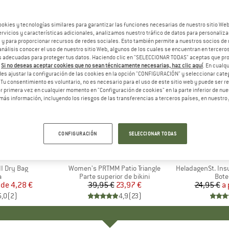
ookies y tecnologías similares para garantizar las funciones necesarias de nuestro sitio We
vicios y características adicionales, analizamos nuestro tráfico de datos para personalizar
, y para proporcionar recursos de redes sociales. Esto también permite a nuestros socios de 
análisis conocer el uso de nuestro sitio Web, algunos de los cuales se encuentran en terceros
 adecuadas para proteger tus datos. Haciendo clic en "SELECCIONAR TODAS" aceptas que p
.
Si no deseas aceptar cookies que no sean técnicamente necesarias, haz clic aquí
. En cual
es ajustar la configuración de las cookies en la opción "CONFIGURACIÓN" y seleccionar cate
 Tu consentimiento es voluntario, no es necesario para el uso de este sitio web y puede ser 
 primera vez en cualquier momento en "Configuración de cookies" en la parte inferior de nues
más información, incluyendo los riesgos de las transferencias a terceros países, en nuestro
40%
80%
Descuento
Descuent
CONFIGURACIÓN
SELECCIONAR TODAS
CA
C
MARCA
PROTEST
I Dry Bag
Artículo
Women's PRTMM Patio Triangle
Artículo
HeladagenSt. Insulated
ct group
a
Product group
Parte superior de bikini
Prod
Bote
 de
ecio
ecio reducido
4,28 €
39,95 €
Precio
Precio reducido
23,97 €
24,95 €
a 
5,0
(
2
)
4,9
(
23
)