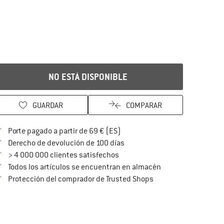
NO ESTÁ DISPONIBLE
GUARDAR
COMPARAR
¡encuentre más información so
Porte pagado a partir de 69 € (ES)
vaya a la política de devoluc
Derecho de devolución de 100 días
> 4 000 000 clientes satisfechos
Todos los artículos se encuentran en almacén
¡toda la información 
Protección del comprador de Trusted Shops