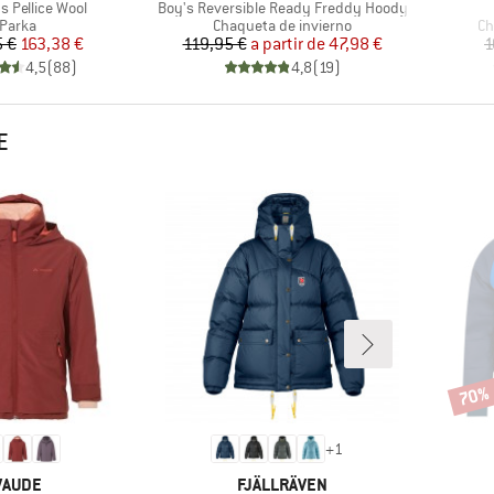
Artículo
 Pellice Wool
Boy's Reversible Ready Freddy Hoody
Product group
Product group
Pr
Parka
Chaqueta de invierno
Ch
Precio
Precio reducido
Precio
Precio reducido
5 €
163,38 €
119,95 €
a partir de
47,98 €
1
4,5
(
88
)
4,8
(
19
)
E
70%
Descu
+
1
MARCA
MARCA
VAUDE
FJÄLLRÄVEN