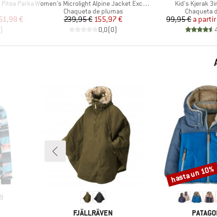
Artículo
Artículo
Pitea Parka
Women's Microlight Alpine Jacket Exclusive
Kid's Kjerak 3
roup
Product group
Product gr
Chaqueta de plumas
Chaqueta 
reducido
Precio
Precio reducido
Pr
Pr
51,98 €
239,95 €
155,97 €
99,95 €
a partir
)
0,0
(
0
)
hasta un 10%
Descuento
9
MARCA
MARCA
FJÄLLRÄVEN
PATAGO