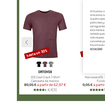
Utilizamos c
ofrecemos ser
la publicidad
publicidad y 
salvaguardas
esta manera
también pued
individuales.
concedido por
Encontrarás 
privacidad
.
hasta un 30%
57%
Descuento
Descuento
MARCA
ORTOVOX
MAR
STOI
Artículo
150 Cool Crack T-Shirt
Artículo
HarnosandSt. I
Product group
Camiseta de merino
Produ
Fund
89,95 €
a partir de
Precio
Precio reducido
62,97 €
9,95 €
a partir
Pr
Pr
4,3
(
3
)