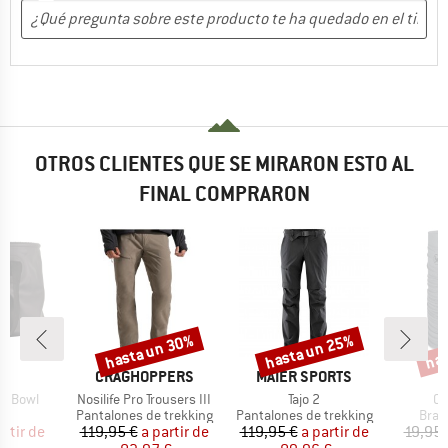
OTROS CLIENTES QUE SE MIRARON ESTO AL
FINAL COMPRARON
hasta un 30%
hasta un 25%
has
o
Descuento
Descuento
Desc
A
MARCA
MARCA
C
CRAGHOPPERS
MAIER SPORTS
Artículo
Artículo
Ar
sh Bowl
Nosilife Pro Trousers III
Tajo 2
Co
duct group
Product group
Product group
Prod
Pantalones de trekking
Pantalones de trekking
Brag
ecio
ecio reducido
Precio
Precio reducido
Precio
Precio reducido
artir de
119,95 €
a partir de
119,95 €
a partir de
19,95 