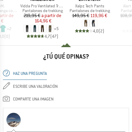
Artículo
Artículo
Artíc
eM.
Vidda Pro Ventilated Trousers
Xalpz Tech Pants
Alert
Product group
Product group
Produ
ga corta
Pantalones de trekking
Pantalones de trekking
Panta
ecio
ecio reducido
Precio
Precio reducido
Precio
Precio reducido
artir de
219,95 €
a partir de
149,95 €
119,96 €
108,9
 €
164,96 €
+
2
+
5
4,0
(
2
)
0,0
(
0
)
4,7
(
47
)
¿TÚ QUÉ OPINAS?
HAZ UNA PREGUNTA
ESCRIBE UNA VALORACIÓN
COMPARTE UNA IMAGEN