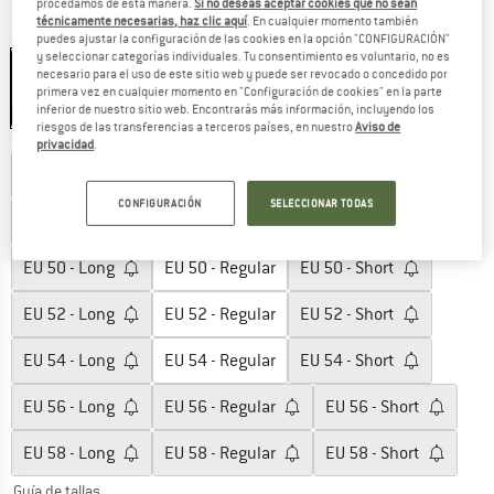
procedamos de esta manera.
Si no deseas aceptar cookies que no sean
técnicamente necesarias, haz clic aquí
. En cualquier momento también
Color:
True Black
puedes ajustar la configuración de las cookies en la opción "CONFIGURACIÓN"
y seleccionar categorías individuales. Tu consentimiento es voluntario, no es
necesario para el uso de este sitio web y puede ser revocado o concedido por
primera vez en cualquier momento en "Configuración de cookies" en la parte
inferior de nuestro sitio web. Encontrarás más información, incluyendo los
30%
riesgos de las transferencias a terceros países, en nuestro
Aviso de
Elegir talla:
privacidad
.
EU
46 - Long
EU
46 - Regular
EU
46 - Short
CONFIGURACIÓN
SELECCIONAR TODAS
EU
48 - Long
EU
48 - Regular
EU
48 - Short
EU
50 - Long
EU
50 - Regular
EU
50 - Short
EU
52 - Long
EU
52 - Regular
EU
52 - Short
EU
54 - Long
EU
54 - Regular
EU
54 - Short
EU
56 - Long
EU
56 - Regular
EU
56 - Short
EU
58 - Long
EU
58 - Regular
EU
58 - Short
Guía de tallas