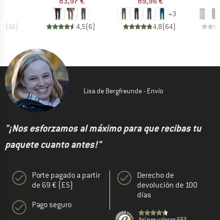
€
83,97 €
89,96 €
1
+
3
,7
(
14
)
4,5
(
6
)
4,8
(
64
)
Lisa de Bergfreunde - Envío
"¡Nos esforzamos al máximo para que recibas tu
paquete cuanto antes!"
Porte pagado a partir
Derecho de
de 69 € (ES)
devolución de 100
días
Pago seguro
Así nos valoran 663