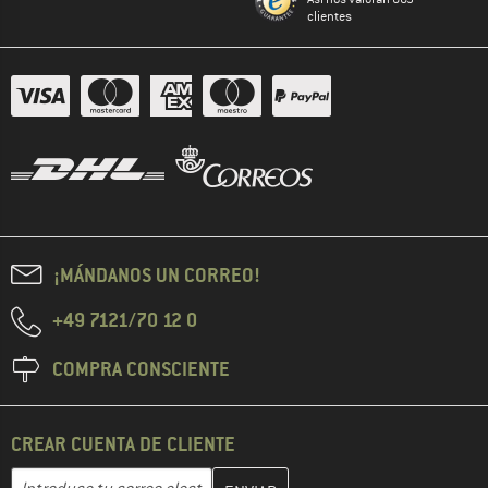
clientes
¡MÁNDANOS UN CORREO!
+49 7121/70 12 0
COMPRA CONSCIENTE
CREAR CUENTA DE CLIENTE
Introduce aquí tu dirección de correo electrónico y crea tu cuenta
Dirección de correo electrónico