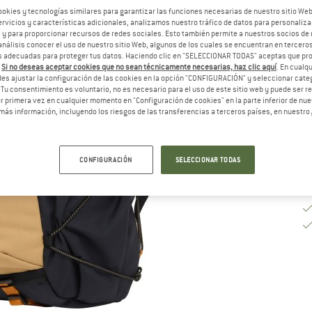
ookies y tecnologías similares para garantizar las funciones necesarias de nuestro sitio We
vicios y características adicionales, analizamos nuestro tráfico de datos para personalizar
Pl
, y para proporcionar recursos de redes sociales. Esto también permite a nuestros socios de 
análisis conocer el uso de nuestro sitio Web, algunos de los cuales se encuentran en terceros
Ca
 adecuadas para proteger tus datos. Haciendo clic en "SELECCIONAR TODAS" aceptas que p
.
Si no deseas aceptar cookies que no sean técnicamente necesarias, haz clic aquí
. En cual
es ajustar la configuración de las cookies en la opción "CONFIGURACIÓN" y seleccionar cate
 Tu consentimiento es voluntario, no es necesario para el uso de este sitio web y puede ser 
 primera vez en cualquier momento en "Configuración de cookies" en la parte inferior de nues
más información, incluyendo los riesgos de las transferencias a terceros países, en nuestro
CONFIGURACIÓN
SELECCIONAR TODAS