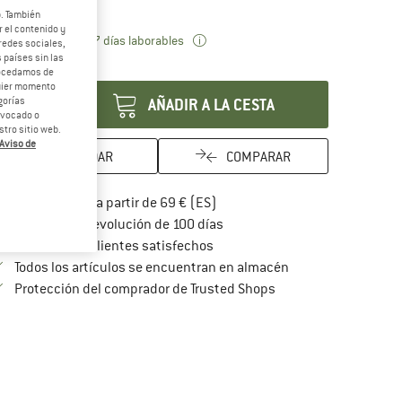
25%
35%
b. También
 el contenido y
El enlace se abre en una ventana 
azo de entrega: 5-7 días laborables
redes sociales,
 países sin las
ntidad:
rocedamos de
quier momento
AÑADIR A LA CESTA
gorías
revocado o
tro sitio web.
Aviso de
GUARDAR
COMPARAR
¡encuentre más información so
Porte pagado a partir de 69 € (ES)
vaya a la política de devoluc
Derecho de devolución de 100 días
> 4 000 000 clientes satisfechos
Todos los artículos se encuentran en almacén
¡toda la información 
Protección del comprador de Trusted Shops