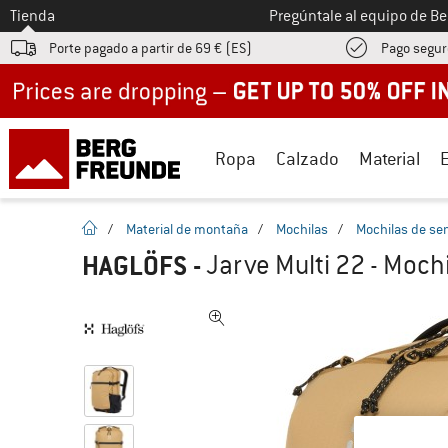
A la
Tienda
Pregúntale al equipo de B
Porte pagado a partir de 69 € (ES)
Pago segur
Up to 50% off now in our summer sale
Ropa
Calzado
Material
la pagina de inicio
/
Material de montaña
/
Mochilas
/
Mochilas de se
HAGLÖFS
-
Jarve Multi 22 - Moch