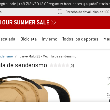
Llámenos al
ergfreunde
|
+49 7121/70 12 0
Preguntas frecuentes y ayuda
Estado 
¡encuentre información sobre el pago aquí! Se abre en una ventana de inf
o
Derecho de devolución de 100
Escalada
Bicicleta
Invierno
Todos los deportes
Ma
nderismo
/
Jarve Multi 22 - Mochila de senderismo
ila de senderismo
(0)
Pr
Pr
1
Co