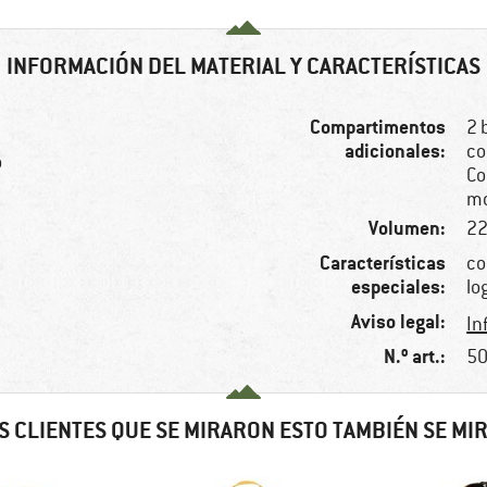
INFORMACIÓN DEL MATERIAL Y CARACTERÍSTICAS
Compartimentos
2 
adicionales:
co
o
Co
mo
Volumen:
22
Características
co
especiales:
lo
Aviso legal:
In
N.º art.:
50
S CLIENTES QUE SE MIRARON ESTO TAMBIÉN SE MI