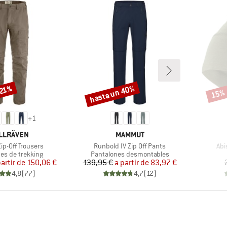
hasta un 40%
 21%
15%
Descuento
Descu
+
1
RCA
MARCA
LLRÄVEN
MAMMUT
Artículo
Art
Zip-Off Trousers
Runbold IV Zip Off Pants
Abi
group
Product group
es de trekking
Pantalones desmontables
Precio
Precio reducido
Precio
Precio reducido
partir de
150,06 €
139,95 €
a partir de
83,97 €
4,8
(
77
)
4,7
(
12
)