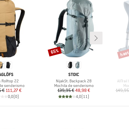
hast
65%
Descuento
Descu
ARCA
MARCA
AGLÖFS
STOIC
ulo
Artículo
Artícul
 Rolltop 22
NijakSt. Backpack 28
AllTra
group
Product group
Pro
de senderismo
Mochila de senderismo
Moc
Precio
Precio reducido
Precio
Precio reducido
5 €
111,27 €
139,95 €
48,98 €
149,95
0,0
(
0
)
4,0
(
11
)