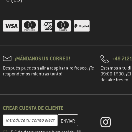
¡MÁNDANOS UN CORREO!
+49 7121
Después puedes salir a respirar aire fresco. ¡Te
Estamos a tu di
respondemos mientras tanto!
09:00-17:00. ¡E
del aire fresco!
CREAR CUENTA DE CLIENTE
Introduce aquí tu dirección de correo electrónico y crea tu cuenta
Dirección de correo electrónico