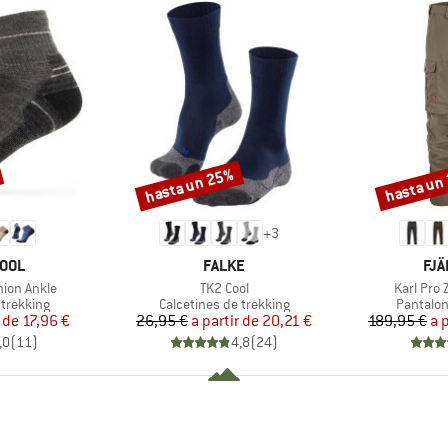
hasta un 25%
hasta un
Descuento
Descuento
+
3
MARCA
MA
OOL
FALKE
FJÄ
Artículo
Artículo
hion Ankle
TK2 Cool
Karl Pro 
p
Product group
Product 
 trekking
Calcetines de trekking
Pantalon
ecio
ecio reducido
Precio
Precio reducido
r de
17,96 €
26,95 €
a partir de
20,21 €
189,95 €
a 
,0
(
11
)
4,8
(
24
)