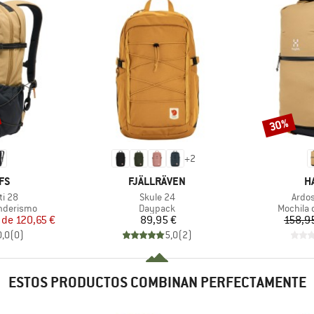
30%
Descuento
+
2
MARCA
M
FS
FJÄLLRÄVEN
H
Artículo
Artíc
ti 28
Skule 24
Ardos
p
Product group
Product 
enderismo
Daypack
Mochila 
ecio
ecio reducido
Precio
r de
120,65 €
89,95 €
158,9
0,0
(
0
)
5,0
(
2
)
ESTOS PRODUCTOS COMBINAN PERFECTAMENTE