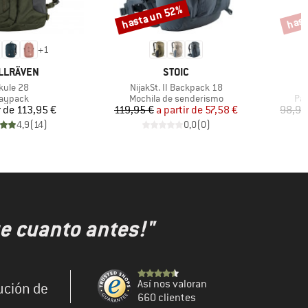
hasta un 52%
hast
Descuento
Descu
+
1
RCA
MARCA
LLRÄVEN
STOIC
rtículo
Artículo
kule 28
NijakSt. II Backpack 18
roduct group
Product group
Pro
aypack
Mochila de senderismo
Pan
Precio
Precio
Precio reducido
r de
113,95 €
119,95 €
a partir de
57,58 €
98,95
4,9
(
14
)
0,0
(
0
)
e cuanto antes!"
Así nos valoran
ución de
660 clientes