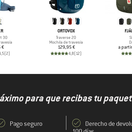
A
MARCA
MA
ER
ORTOVOX
FJÄ
Artículo
A
t 30
Traverse 20
S
up
Product group
P
ravesía
Mochila de travesía
D
ecio
Precio
 €
129,95 €
a parti
4,5
(
2
)
4,8
(
12
)
áximo para que recibas tu paquet
Pago seguro
Derecho de devol
100 días