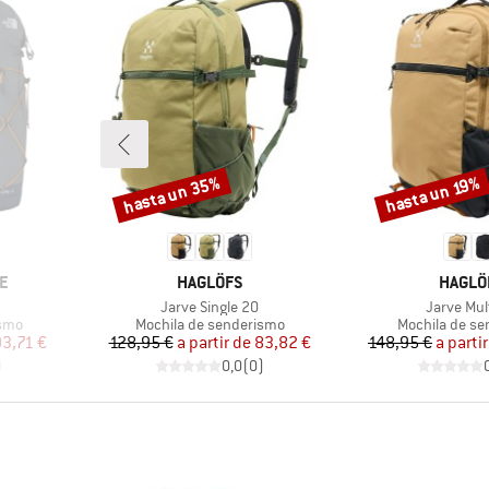
hasta un 35%
hasta un 19%
Descuento
Descuento
MARCA
MARCA
E
HAGLÖFS
HAGLÖ
Artículo
Artículo
Jarve Single 20
Jarve Mul
Product group
Product grou
ismo
Mochila de senderismo
Mochila de s
reducido
Precio
Precio reducido
Pr
Pr
93,71 €
128,95 €
a partir de
83,82 €
148,95 €
a parti
)
0,0
(
0
)