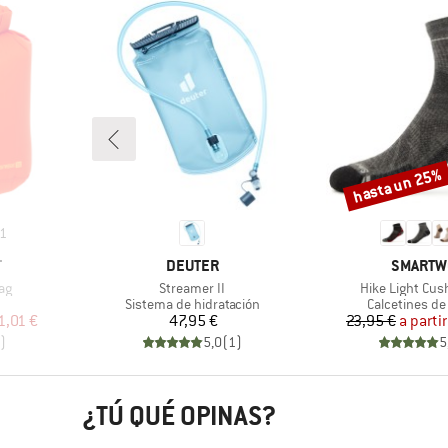
hasta un 25%
Descuento
1
MARCA
MARCA
T
DEUTER
SMARTW
Artículo
Artículo
ag
Streamer II
Hike Light Cus
oup
Product group
Product grou
Sistema de hidratación
Calcetines de
reducido
Precio
Pr
Pr
1,01 €
47,95 €
23,95 €
a parti
)
5,0
(
1
)
5
¿TÚ QUÉ OPINAS?