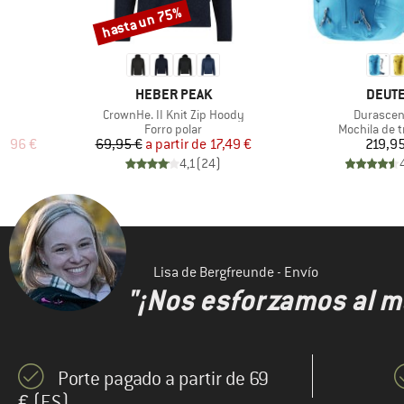
hasta un 75%
Descuento
2
MARCA
MARC
E
HEBER PEAK
DEUT
Artículo
Artículo
II
CrownHe. II Knit Zip Hoody
Durascen
up
Product group
Product gro
Forro polar
Mochila de t
reducido
Precio
Precio reducido
Pr
9,96 €
69,95 €
a partir de
17,49 €
219,95
)
4,1
(
24
)
Lisa de Bergfreunde - Envío
"¡Nos esforzamos al m
Porte pagado a partir de 69
€ (ES)