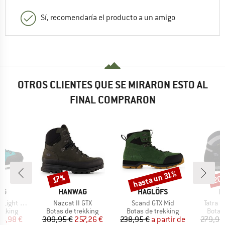
Sí, recomendaría el producto a un amigo
OTROS CLIENTES QUE SE MIRARON ESTO AL
FINAL COMPRARON
hasta un 31%
20
o
Descuento
Descuento
Desc
17%
MARCA
MARCA
M
AG
HANWAG
HAGLÖFS
H
Artículo
Artículo
Artícul
ght GTX
Nazcat II GTX
Scand GTX Mid
Tatra L
oup
Product group
Product group
Produ
ekking
Botas de trekking
Botas de trekking
Botas
ecio
ecio reducido
Precio
Precio reducido
Precio
Precio reducido
34,98 €
309,95 €
257,26 €
238,95 €
a partir de
279,95