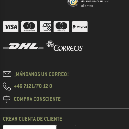
Así nos valoran 663
clientes
¡MÁNDANOS UN CORREO!
+49 7121/70 12 0
COMPRA CONSCIENTE
CREAR CUENTA DE CLIENTE
Introduce aquí tu dirección de correo electrónico y crea tu cuenta
Dirección de correo electrónico