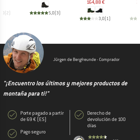
164,88 €
2
5,0
(
2
)
5,0
(
3
)
3,0
(
1
)
Jürgen de Bergfreunde - Comprador
"¡Encuentro los últimos y mejores productos de
montaña para ti!"
Porte pagado a partir
Derecho de
de 69 € (ES)
devolución de 100
días
Pago seguro