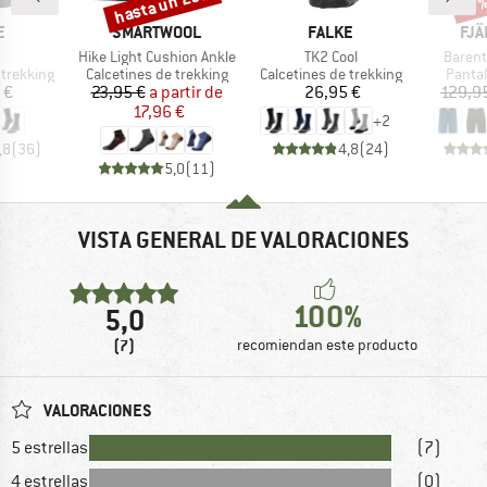
hasta un 25%
Descuento
Desc
17
A
MARCA
MARCA
MA
E
SMARTWOOL
FALKE
FJÄ
culo
Artículo
Artículo
Artícul
Hike Light Cushion Ankle
TK2 Cool
Barent
p
Product group
Product group
Produ
 trekking
Calcetines de trekking
Calcetines de trekking
Panta
ecio
Precio
Precio reducido
Precio
 €
23,95 €
a partir de
26,95 €
129,9
17,96 €
+
2
,8
(
36
)
4,8
(
24
)
5,0
(
11
)
VISTA GENERAL DE VALORACIONES
100%
5,0
(7)
recomiendan este producto
VALORACIONES
5 estrellas
(7)
4 estrellas
(0)