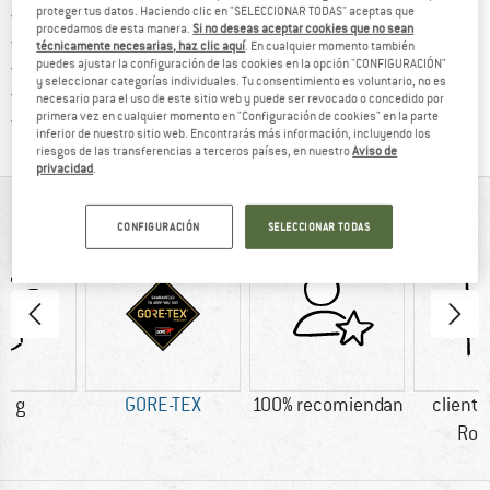
¡encuentre más información
proteger tus datos. Haciendo clic en "SELECCIONAR TODAS" aceptas que
Porte pagado a partir de 69 € (ES)
procedamos de esta manera.
Si no deseas aceptar cookies que no sean
vaya a la política de devo
Derecho de devolución de 100 días
técnicamente necesarias, haz clic aquí
. En cualquier momento también
puedes ajustar la configuración de las cookies en la opción "CONFIGURACIÓN"
> 4 000 000 clientes satisfechos
y seleccionar categorías individuales. Tu consentimiento es voluntario, no es
Todos los artículos se encuentran en almacén
necesario para el uso de este sitio web y puede ser revocado o concedido por
¡toda la informac
primera vez en cualquier momento en "Configuración de cookies" en la parte
Protección del comprador de Trusted Shops
inferior de nuestro sitio web. Encontrarás más información, incluyendo los
riesgos de las transferencias a terceros países, en nuestro
Aviso de
privacidad
.
DE UN VISTAZO
CONFIGURACIÓN
SELECCIONAR TODAS
0 g
GORE-TEX
100% recomiendan
cliente
Rob