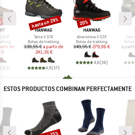
hasta un 29%
n 31%
20%
o
Descuento
Descuento
MARCA
MARCA
NT
HANWAG
HANWAG
Artículo
Artículo
Artíc
I GTX
Tatra II GTX
Alverstone II GTX
Cami
oup
Product group
Product group
Produ
ekking
Botas de trekking
Botas de trekking
Botas
ecio
ecio reducido
Precio
Precio reducido
Precio
Precio reducido
artir de
339,95 €
a partir de
349,95 €
279,96 €
a parti
 €
241,36 €
4,6
(
36
)
4,3
(
3
)
4,9
(
37
)
ESTOS PRODUCTOS COMBINAN PERFECTAMENTE