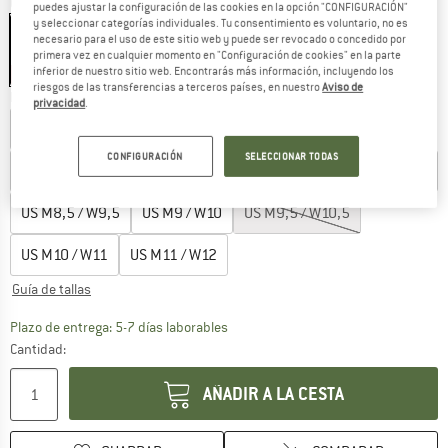
Color:
Alabaster / Frost
puedes ajustar la configuración de las cookies en la opción "CONFIGURACIÓN"
y seleccionar categorías individuales. Tu consentimiento es voluntario, no es
necesario para el uso de este sitio web y puede ser revocado o concedido por
primera vez en cualquier momento en "Configuración de cookies" en la parte
inferior de nuestro sitio web. Encontrarás más información, incluyendo los
35%
35%
riesgos de las transferencias a terceros países, en nuestro
Aviso de
Elegir talla:
privacidad
.
US
M5 / W6
US
M5,5 / W6,5
US
M6 / W7
CONFIGURACIÓN
SELECCIONAR TODAS
US
M6,5 / W7,5
US
M7 / W8
US
M7,5 / W8,5
US
M8 / W9
US
M8,5 / W9,5
US
M9 / W10
US
M9,5 / W10,5
US
M10 / W11
US
M11 / W12
Guía de tallas
El enlace se abre en una ventana de
Plazo de entrega: 5-7 días laborables
Cantidad:
AÑADIR A LA CESTA