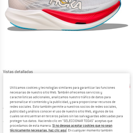
Vistas detalladas
Utilizamos cookies y tecnologías similares para garantizar las funciones
necesarias de nuestro sitio Web. También ofrecemos servicios y
características adicionales, analizamos nuestro tráfico de datos para
personalizar el contenido y la publicidad, y para proporcionar recursos de
redes sociales. Esto también permite a nuestros socios de redes sociales,
Precio original :
Precio:
249,95
€
publicidad y análisis conocer el uso de nuestro sitio Web, algunos de los
162,47
€
incl. IVA
cuales se encuentran en terceros países sin las salvaguardas adecuadas para
España. Información sobre los gastos de e
proteger tus datos. Haciendo clic en "SELECCIONAR TODAS" aceptas que
Envío gratuito
(ES)
procedamos de esta manera.
Si no deseas aceptar cookies que no sean
técnicamente necesarias, haz clic aquí
. En cualquier momento también