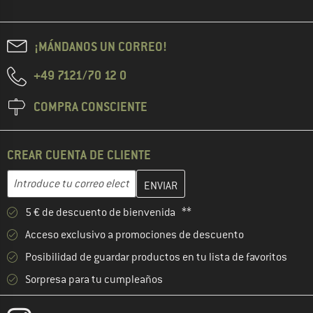
¡MÁNDANOS UN CORREO!
+49 7121/70 12 0
COMPRA CONSCIENTE
CREAR CUENTA DE CLIENTE
Introduce aquí tu dirección de correo electrónico y crea tu cuenta
Dirección de correo electrónico
5 € de descuento de bienvenida **
Acceso exclusivo a promociones de descuento
Posibilidad de guardar productos en tu lista de favoritos
Sorpresa para tu cumpleaños