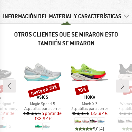
INFORMACIÓN DEL MATERIAL Y CARACTERÍSTICAS
OTROS CLIENTES QUE SE MIRARON ESTO
TAMBIÉN SE MIRARON
n 25%
hasta un 30%
30%
30
o
Descuento
Descuento
Desc
CA
MARCA
MARCA
A
ASICS
HOKA
Artículo
Artículo
Artícul
edgoat 7
Magic Speed 5
Mach X 3
Women'
Product group
Product group
Product
ail running
Zapatillas para correr
Zapatillas para correr
Zapatill
ecio
ecio reducido
Precio
Precio reducido
Precio
Precio reducido
artir de
189,95 €
a partir de
189,95 €
132,97 €
159,9
 €
132,97 €
+
3
5,0
(
4
)