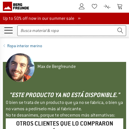
A la cuenta de cliente
A la 
A la lista de favori
A la compar
Up to 50% off now in our summer sale
Up to 50% off now in our summer sale »
Ropa interior merino
Max de Bergfreunde
"ESTE PRODUCTO YA NO ESTÁ DISPONIBLE."
O bien se trata de un producto que ya no se fabrica, o bien ya
no vamos a pedírselo más al fabricante.
No te desanimes, porque te ofrecemos más alternativas:
OTROS CLIENTES QUE LO COMPRARON