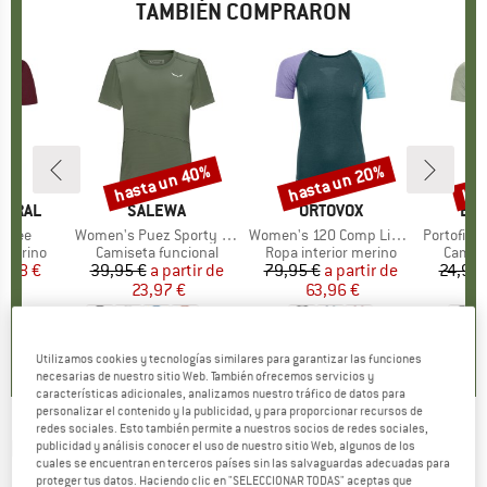
TAMBIÉN COMPRARON
hasta un 40%
hasta un 20%
has
to
Descuento
Descuento
Des
TURAL
MARCA
SALEWA
MARCA
ORTOVOX
MA
EN
l Tee
Artículo
Women's Puez Sporty Dry T-Shirt
Artículo
Women's 120 Comp Light Short Sleeve
Artículo
Portofino S/
up
 merino
Product group
Camiseta funcional
Product group
Ropa interior merino
Produc
Camise
ecio
ecio reducido
5,98 €
39,95 €
a partir de
Precio
Precio reducido
79,95 €
a partir de
Precio
Precio reducido
24,95 
23,97 €
63,96 €
+
2
,7
(
58
)
4,6
(
16
)
4,8
(
35
)
Utilizamos cookies y tecnologías similares para garantizar las funciones
necesarias de nuestro sitio Web. También ofrecemos servicios y
características adicionales, analizamos nuestro tráfico de datos para
personalizar el contenido y la publicidad, y para proporcionar recursos de
redes sociales. Esto también permite a nuestros socios de redes sociales,
ICEBREAKER
-
Zoneknit S/S Tee Geodetic -
publicidad y análisis conocer el uso de nuestro sitio Web, algunos de los
cuales se encuentran en terceros países sin las salvaguardas adecuadas para
Ropa interior merino
proteger tus datos. Haciendo clic en "SELECCIONAR TODAS" aceptas que