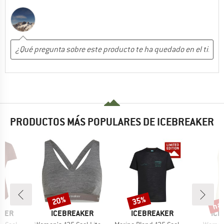
PRODUCTOS MÁS POPULARES DE ICEBREAKER
has
20%
35%
o
Descuento
Descuento
Desc
MARCA
MARCA
MAR
AKER
ICEBREAKER
ICEBREAKER
ICE