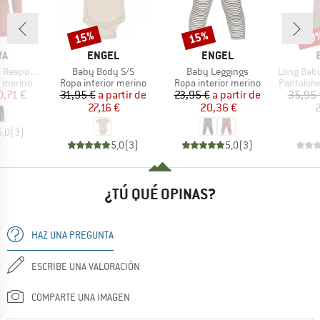
15%
15%
20
o
Descuento
Descuento
Desc
A
MARCA
MARCA
WA
ENGEL
ENGEL
Artículo
Artículo
Artículo
ve L/S Tee
Baby Body S/S
Baby Leggings
Long Baby Trouser
up
Product group
Product group
Product 
r merino
Ropa interior merino
Ropa interior merino
Pantalone
ecio
ecio reducido
Precio
Precio reducido
Precio
Precio reducido
0,71 €
31,95 €
a partir de
23,95 €
a partir de
35,95 
27,16 €
20,36 €
2
5,0
(
3
)
5,0
(
3
)
5,0
(
3
)
¿TÚ QUÉ OPINAS?
HAZ UNA PREGUNTA
ESCRIBE UNA VALORACIÓN
COMPARTE UNA IMAGEN