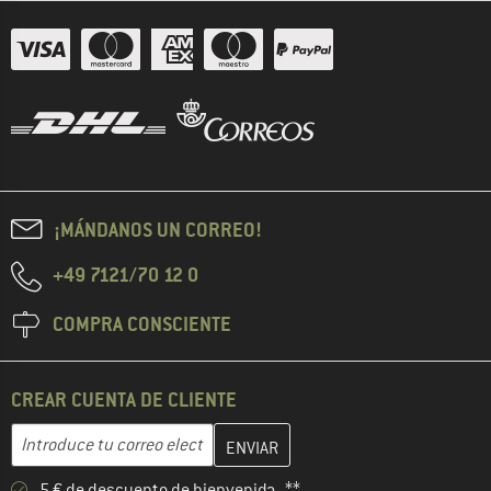
¡MÁNDANOS UN CORREO!
+49 7121/70 12 0
COMPRA CONSCIENTE
CREAR CUENTA DE CLIENTE
Introduce aquí tu dirección de correo electrónico y crea tu cuenta
Dirección de correo electrónico
5 € de descuento de bienvenida **