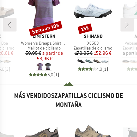
hasta un 10%
15%
o
Descuento
Descuento
A
MARCA
MARCA
M
C
ZIMTSTERN
SHIMANO
A
Artículo
Artículo
Artícul
 Boa
Women's Braapz Shirt S/S
XC503
Velosa
p
Product group
Product group
Product
 ciclismo
Maillot de ciclismo
Zapatillas de ciclismo
Zapatill
ecio
ecio reducido
Precio
Precio reducido
Precio
Precio reducido
26,61 €
59,95 €
a partir de
179,95 €
152,96 €
a parti
53,96 €
5,0
(
2
)
4,0
(
1
)
5,0
(
1
)
MÁS VENDIDOSZAPATILLAS CICLISMO DE
MONTAÑA