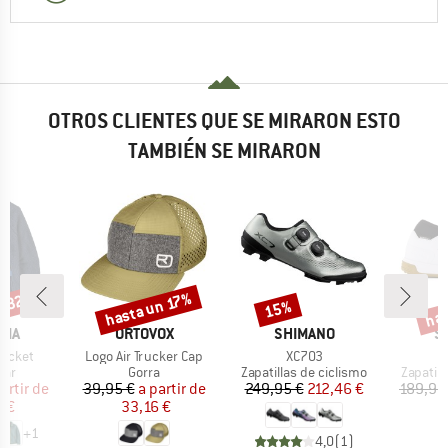
OTROS CLIENTES QUE SE MIRARON ESTO
TAMBIÉN SE MIRARON
n 32%
has
hasta un 17%
15%
o
Descuento
Descuento
Desc
MARCA
MARCA
M
NIA
ORTOVOX
SHIMANO
S
Artículo
Artículo
Jacket
Logo Air Trucker Cap
XC703
 group
Product group
Product group
Product
lar
Gorra
Zapatillas de ciclismo
Zapatill
ecio
ecio reducido
Precio
Precio reducido
Precio
Precio reducido
artir de
39,95 €
a partir de
249,95 €
212,46 €
189,95
 €
33,16 €
1
+
1
4,0
(
1
)