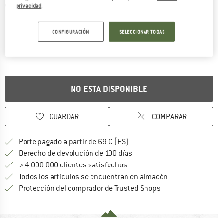
Vistas detalladas
privacidad
.
CONFIGURACIÓN
SELECCIONAR TODAS
NO ESTÁ DISPONIBLE
GUARDAR
COMPARAR
¡encuentre más información
Porte pagado a partir de 69 € (ES)
vaya a la política de devo
Derecho de devolución de 100 días
> 4 000 000 clientes satisfechos
Todos los artículos se encuentran en almacén
¡toda la informac
Protección del comprador de Trusted Shops