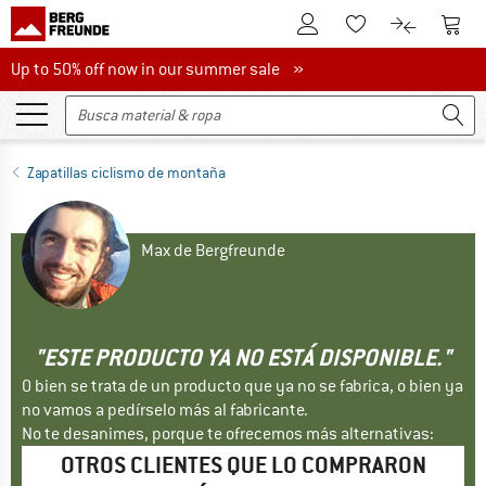
A la cuenta de cliente
A la 
A la lista de favori
A la compar
Up to 50% off now in our summer sale
Up to 50% off now in our summer sale »
Zapatillas ciclismo de montaña
Max de Bergfreunde
"ESTE PRODUCTO YA NO ESTÁ DISPONIBLE."
O bien se trata de un producto que ya no se fabrica, o bien ya
no vamos a pedírselo más al fabricante.
No te desanimes, porque te ofrecemos más alternativas:
OTROS CLIENTES QUE LO COMPRARON