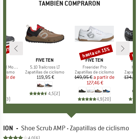
TAMBIÉN COMPRARON
n 20%
hasta un 15%
has
to
Descuento
Des
EN
MARCA
FIVE TEN
MARCA
FIVE TEN
MA
NO
in Bike Shoes
Artículo
5.10 Trailcross LT
Artículo
Freerider Pro
Artí
Ham
up
 ciclismo
Product group
Zapatillas de ciclismo
Product group
Zapatillas de ciclismo
Product
Zapatill
artir de
ecio
ecio reducido
119,95 €
Precio
149,95 €
a partir de
Precio
Precio reducido
134,95
6 €
127,46 €
4,5
(
2
)
4,7
(
3
)
4,9
(
20
)
ION
-
Shoe Scrub AMP - Zapatillas de ciclismo
4,0
(6)