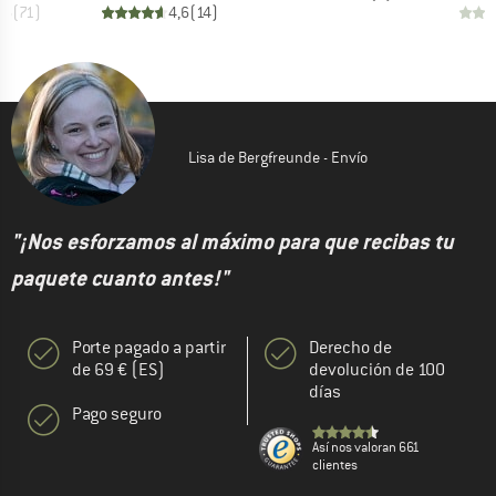
,6
(
71
)
4,6
(
14
)
Lisa de Bergfreunde - Envío
"¡Nos esforzamos al máximo para que recibas tu
paquete cuanto antes!"
Porte pagado a partir
Derecho de
de 69 € (ES)
devolución de 100
días
Pago seguro
Así nos valoran 661
clientes