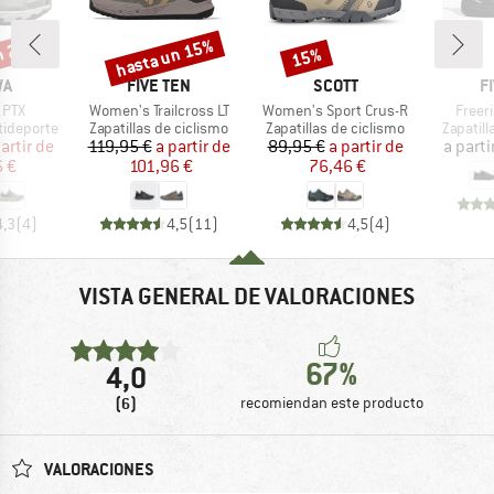
n 20%
hasta un 15%
15%
o
Descuento
Descuento
A
MARCA
MARCA
M
WA
FIVE TEN
SCOTT
F
Artículo
Artículo
Artícu
 PTX
Women's Trailcross LT
Women's Sport Crus-R
Freer
p
Product group
Product group
Product
tideporte
Zapatillas de ciclismo
Zapatillas de ciclismo
Zapatill
ecio
ecio reducido
Precio
Precio reducido
Precio
Precio reducido
artir de
119,95 €
a partir de
89,95 €
a partir de
a parti
 €
101,96 €
76,46 €
4,3
(
4
)
4,5
(
11
)
4,5
(
4
)
VISTA GENERAL DE VALORACIONES
67%
4,0
(6)
recomiendan este producto
VALORACIONES