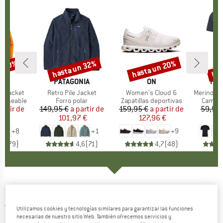
n 30%
hasta un 32%
hasta un 20%
has
to
Descuento
Descuento
Des
NIA
MARCA
PATAGONIA
MARCA
ON
MA
HEB
3L Jacket
Artículo
Retro Pile Jacket
Artículo
Women's Cloud 6
Artículo
MerinoMix150 Pi
p
ermeable
Product group
Forro polar
Product group
Zapatillas deportivas
Produc
Camise
artir de
ecio
ecio reducido
149,95 €
a partir de
Precio
Precio reducido
159,95 €
a partir de
Precio
Precio reducido
59,95 
7 €
101,97 €
127,96 €
2
+
8
+
1
+
9
,7
(
79
)
4,6
(
71
)
4,7
(
48
)
KARI TRAA
-
Women's Lucie Long Sleeve
5,0
(1)
Utilizamos cookies y tecnologías similares para garantizar las funciones
necesarias de nuestro sitio Web. También ofrecemos servicios y