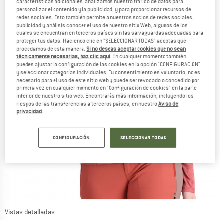
características adicionales, analizamos nuestro tráfico de datos para
personalizar el contenido y la publicidad, y para proporcionar recursos de
redes sociales. Esto también permite a nuestros socios de redes sociales,
publicidad y análisis conocer el uso de nuestro sitio Web, algunos de los
cuales se encuentran en terceros países sin las salvaguardas adecuadas para
proteger tus datos. Haciendo clic en "SELECCIONAR TODAS" aceptas que
procedamos de esta manera.
Si no deseas aceptar cookies que no sean
técnicamente necesarias, haz clic aquí
. En cualquier momento también
puedes ajustar la configuración de las cookies en la opción "CONFIGURACIÓN"
y seleccionar categorías individuales. Tu consentimiento es voluntario, no es
necesario para el uso de este sitio web y puede ser revocado o concedido por
primera vez en cualquier momento en "Configuración de cookies" en la parte
inferior de nuestro sitio web. Encontrarás más información, incluyendo los
riesgos de las transferencias a terceros países, en nuestro
Aviso de
privacidad
.
CONFIGURACIÓN
SELECCIONAR TODAS
Vistas detalladas