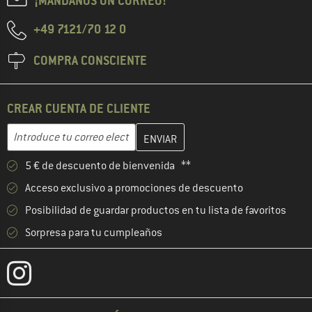
¡MÁNDANOS UN CORREO!
+49 7121/70 12 0
COMPRA CONSCIENTE
CREAR CUENTA DE CLIENTE
Introduce aquí tu dirección de correo electrónico y crea tu cuenta
Dirección de correo electrónico
5 € de descuento de bienvenida **
Acceso exclusivo a promociones de descuento
Posibilidad de guardar productos en tu lista de favoritos
Sorpresa para tu cumpleaños