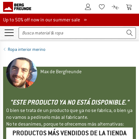
A la cuenta de cliente
A la 
A la lista de favori
A la compar
Up to 50% off now in our summer sale
Up to 50% off now in our summer sale »
Ropa interior merino
Max de Bergfreunde
"ESTE PRODUCTO YA NO ESTÁ DISPONIBLE."
O bien se trata de un producto que ya no se fabrica, o bien ya
no vamos a pedírselo más al fabricante.
No te desanimes, porque te ofrecemos más alternativas:
PRODUCTOS MÁS VENDIDOS DE LA TIENDA