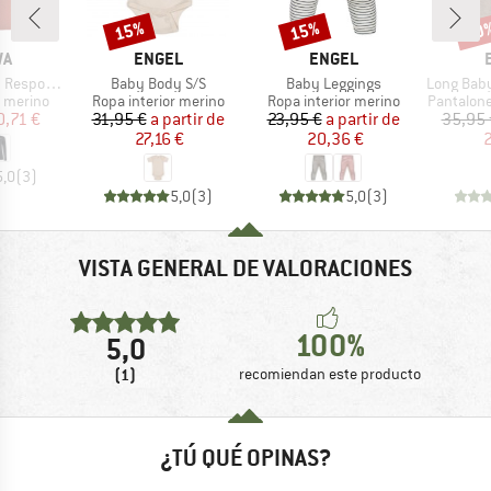
15%
15%
20
o
Descuento
Descuento
Desc
A
MARCA
MARCA
WA
ENGEL
ENGEL
Artículo
Artículo
Artículo
ve L/S Tee
Baby Body S/S
Baby Leggings
Long Baby Trouser
up
Product group
Product group
Product 
r merino
Ropa interior merino
Ropa interior merino
Pantalone
ecio
ecio reducido
Precio
Precio reducido
Precio
Precio reducido
0,71 €
31,95 €
a partir de
23,95 €
a partir de
35,95 
27,16 €
20,36 €
2
5,0
(
3
)
5,0
(
3
)
5,0
(
3
)
VISTA GENERAL DE VALORACIONES
100%
5,0
(1)
recomiendan este producto
¿TÚ QUÉ OPINAS?