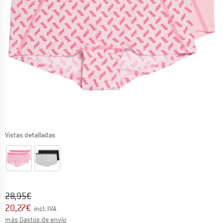
Vistas detalladas
Precio original :
Precio:
28,95
€
20,27
€
incl. IVA
Información sobre los gastos de envío. Se abre en u
más Gastos de envío