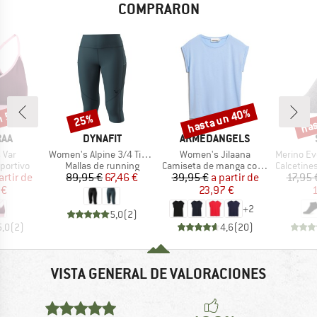
COMPRARON
n 56%
hasta un 40%
has
25%
o
Descuento
Descuento
Desc
MARCA
MARCA
RAA
DYNAFIT
ARMEDANGELS
Artículo
Artículo
Artículo
 Var
Women's Alpine 3/4 Tights
Women's Jilaana
Merino Everyday
up
Product group
Product group
Product g
portivo
Mallas de running
Camiseta de manga corta
Calcetines m
ecio
ecio reducido
Precio
Precio reducido
Precio
Precio reducido
artir de
89,95 €
67,46 €
39,95 €
a partir de
17,95 
 €
23,97 €
1
+
2
5,0
(
2
)
5,0
(
2
)
4,6
(
20
)
VISTA GENERAL DE VALORACIONES