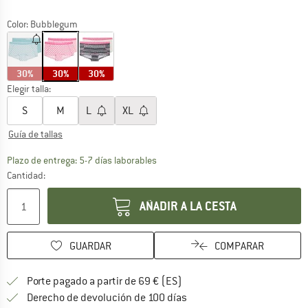
Color:
Bubblegum
30%
30%
30%
Elegir talla:
S
M
L
XL
Guía de tallas
El enlace se abre en una ventana de
Plazo de entrega: 5-7 días laborables
Cantidad:
AÑADIR A LA CESTA
GUARDAR
COMPARAR
¡encuentre más información
Porte pagado a partir de 69 € (ES)
vaya a la política de devo
Derecho de devolución de 100 días