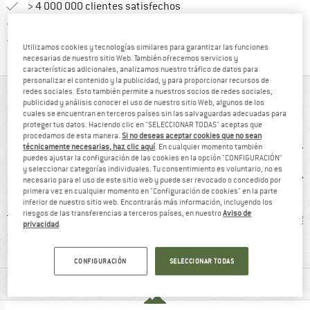
> 4 000 000 clientes satisfechos
Todos los artículos se encuentran en almacén
¡toda la informac
Protección del comprador de Trusted Shops
Utilizamos cookies y tecnologías similares para garantizar las funciones
necesarias de nuestro sitio Web. También ofrecemos servicios y
características adicionales, analizamos nuestro tráfico de datos para
personalizar el contenido y la publicidad, y para proporcionar recursos de
redes sociales. Esto también permite a nuestros socios de redes sociales,
DE UN VISTAZO
publicidad y análisis conocer el uso de nuestro sitio Web, algunos de los
cuales se encuentran en terceros países sin las salvaguardas adecuadas para
proteger tus datos. Haciendo clic en "SELECCIONAR TODAS" aceptas que
procedamos de esta manera.
Si no deseas aceptar cookies que no sean
técnicamente necesarias, haz clic aquí
. En cualquier momento también
puedes ajustar la configuración de las cookies en la opción "CONFIGURACIÓN"
y seleccionar categorías individuales. Tu consentimiento es voluntario, no es
necesario para el uso de este sitio web y puede ser revocado o concedido por
primera vez en cualquier momento en "Configuración de cookies" en la parte
inferior de nuestro sitio web. Encontrarás más información, incluyendo los
riesgos de las transferencias a terceros países, en nuestro
Aviso de
-TEX
100% recomiendan
clientes dicen:
Elá
privacidad
.
RD 100
Buen corte
CONFIGURACIÓN
SELECCIONAR TODAS
INFORMACIÓN DEL MATERIAL Y CARACTERÍSTICAS