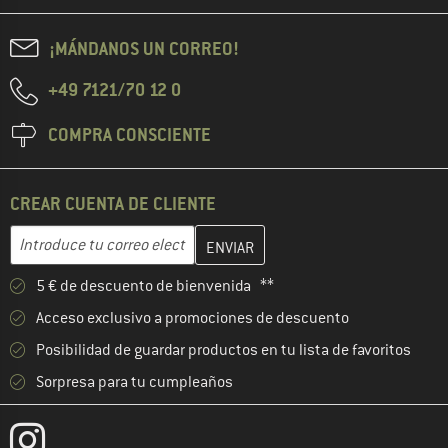
¡MÁNDANOS UN CORREO!
+49 7121/70 12 0
COMPRA CONSCIENTE
CREAR CUENTA DE CLIENTE
Introduce aquí tu dirección de correo electrónico y crea tu cuenta
Dirección de correo electrónico
5 € de descuento de bienvenida **
Acceso exclusivo a promociones de descuento
Posibilidad de guardar productos en tu lista de favoritos
Sorpresa para tu cumpleaños