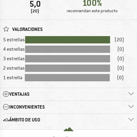
100%
5,0
(20)
recomiendan este producto
VALORACIONES
5 estrellas
(20)
4 estrellas
(0)
3 estrellas
(0)
2 estrellas
(0)
1 estrella
(0)
VENTAJAS
INCONVENIENTES
ÁMBITO DE USO