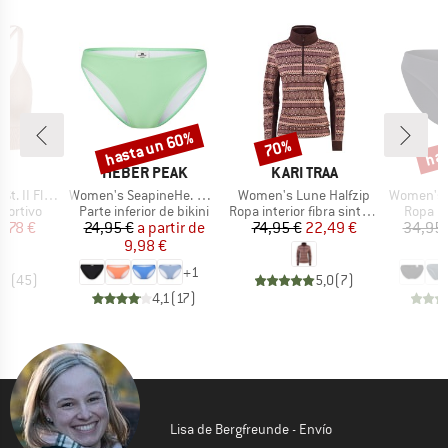
hasta un 60%
has
70%
o
Descuento
Descuento
Desc
A
MARCA
MARCA
C
HEBER PEAK
KARI TRAA
Artículo
Artículo
Artículo
Seamless Bra
Women's SeapineHe. Bikini Pant
Women's Lune Halfzip
Women's Merino
up
Product group
Product group
Produc
portivo
Parte inferior de bikini
Ropa interior fibra sintética
Ropa in
ecio
ecio reducido
Precio
Precio reducido
Precio
Precio reducido
6,78 €
24,95 €
a partir de
74,95 €
22,49 €
34,95 
9,98 €
2
+
1
,7
(
45
)
5,0
(
7
)
4,1
(
17
)
Lisa de Bergfreunde - Envío