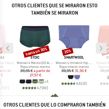
OTROS CLIENTES QUE SE MIRARON ESTO
TAMBIÉN SE MIRARON
n 55%
hasta un 30%
20%
15
o
Descuento
Descuento
Desc
MARCA
MARCA
M
RAA
STOIC
SMARTWOOL
D
Artículo
Artículo
Artículo
na Fleece
Women's Merino150 AlsenSt. Hipster
Women's Intraknit Hipster Boxed
Breeze 
 group
Product group
Product group
Produc
lar
Ropa interior merino
Ropa interior merino
Ropa in
ecio
ecio reducido
Precio
Precio reducido
Precio
Precio reducido
artir de
39,95 €
a partir de
39,95 €
31,96 €
39,95
 €
27,97 €
+
5
4,6
(
13
)
,7
(
17
)
4,7
(
82
)
OTROS CLIENTES QUE LO COMPRARON TAMBIÉN