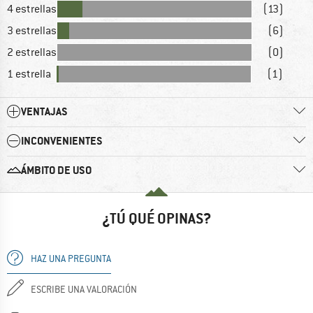
4 estrellas
(13)
3 estrellas
(6)
2 estrellas
(0)
1 estrella
(1)
VENTAJAS
INCONVENIENTES
ÁMBITO DE USO
¿TÚ QUÉ OPINAS?
HAZ UNA PREGUNTA
ESCRIBE UNA VALORACIÓN