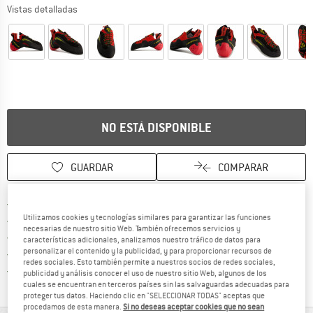
Vistas detalladas
NO ESTÁ DISPONIBLE
GUARDAR
COMPARAR
¡encuentre más información
Porte pagado a partir de 69 € (ES)
Utilizamos cookies y tecnologías similares para garantizar las funciones
vaya a la política de devo
Derecho de devolución de 100 días
necesarias de nuestro sitio Web. También ofrecemos servicios y
> 4 000 000 clientes satisfechos
características adicionales, analizamos nuestro tráfico de datos para
personalizar el contenido y la publicidad, y para proporcionar recursos de
Todos los artículos se encuentran en almacén
redes sociales. Esto también permite a nuestros socios de redes sociales,
¡toda la informac
Protección del comprador de Trusted Shops
publicidad y análisis conocer el uso de nuestro sitio Web, algunos de los
cuales se encuentran en terceros países sin las salvaguardas adecuadas para
proteger tus datos. Haciendo clic en "SELECCIONAR TODAS" aceptas que
procedamos de esta manera.
Si no deseas aceptar cookies que no sean