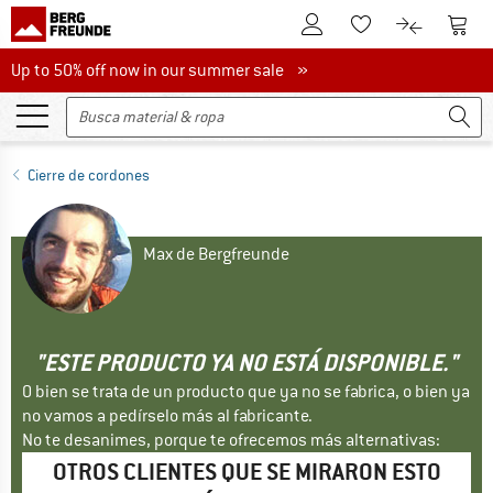
A la cuenta de cliente
A la 
A la lista de favori
A la compar
Up to 50% off now in our summer sale
Up to 50% off now in our summer sale »
Cierre de cordones
Max de Bergfreunde
"ESTE PRODUCTO YA NO ESTÁ DISPONIBLE."
O bien se trata de un producto que ya no se fabrica, o bien ya
no vamos a pedírselo más al fabricante.
No te desanimes, porque te ofrecemos más alternativas:
OTROS CLIENTES QUE SE MIRARON ESTO