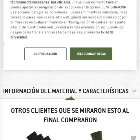
técnicamente necesarias, haz clic aquí
. En cualquier momento también
DE UN VISTAZO
puedes ajustar la configuración de las cookies en la opción "CONFIGURACIÓN"
y seleccionar categorías individuales. Tu consentimiento es voluntario, no es
necesario para el uso de este sitio web y puede ser revocado o concedido por
primera vez en cualquier momento en "Configuración de cookies" en la parte
inferior de nuestro sitio web. Encontrarás más información, incluyendo los
riesgos de las transferencias a terceros países, en nuestro
Aviso de
privacidad
.
CONFIGURACIÓN
SELECCIONAR TODAS
ones
95% recomiendan
Muy asimétricos
Pretensi
INFORMACIÓN DEL MATERIAL Y CARACTERÍSTICAS
OTROS CLIENTES QUE SE MIRARON ESTO AL
FINAL COMPRARON