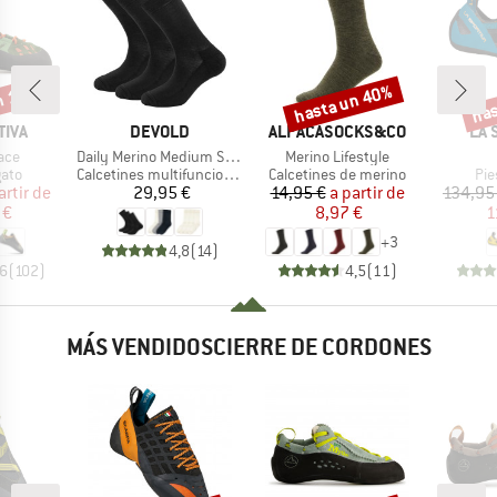
n 15%
hasta un 40%
has
o
Descuento
Desc
MARCA
MARCA
MA
TIVA
DEVOLD
ALPACASOCKS&CO
LA 
Artículo
Artículo
ace
Daily Merino Medium Sock 3-Pack
Merino Lifestyle
group
Product group
Product group
Pro
gato
Calcetines multifuncionales
Calcetines de merino
Pie
ecio
ecio reducido
Precio
Precio
Precio reducido
artir de
29,95 €
14,95 €
a partir de
134,95
 €
8,97 €
1
+
3
4,8
(
14
)
,6
(
102
)
4,5
(
11
)
MÁS VENDIDOSCIERRE DE CORDONES