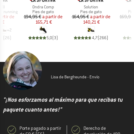
TIVA
LA SPORTIVA
LA SPORTIVA
LA 
Artículo
Artículo
A
III
Ondra Comp
Solution
M
Product group
Product group
Pro
ail running
Pies de gato
Pies de gato
Pie
ecio
ecio reducido
Precio
Precio reducido
Precio
Precio reducido
artir de
194,95 €
a partir de
164,95 €
a partir de
169,95
6 €
165,71 €
140,21 €
1
+
2
,5
(
26
)
5,0
(
3
)
4,7
(
266
)
Lisa de Bergfreunde - Envío
"¡Nos esforzamos al máximo para que recibas tu
paquete cuanto antes!"
Porte pagado a partir
Derecho de