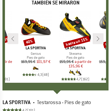
TAMBIÉN SE MIRARON
n 20%
hasta un 15%
has
40%
to
Descuento
Descuento
Des
A
PA
MARCA
LA SPORTIVA
MARCA
LA SPORTIVA
MA
LA 
 VS
Artículo
Genius
Artículo
Skwama
A
M
 group
gato
Product group
Pies de gato
Product group
Pies de gato
Pro
Pie
artir de
ecio
ecio reducido
169,95 €
Precio
Precio reducido
101,97 €
159,95 €
a partir de
Precio
Precio reducido
159,95
6 €
135,96 €
1
4,3
(
48
)
,7
(
101
)
4,7
(
162
)
LA SPORTIVA
-
Testarossa - Pies de gato
4,7
(101)