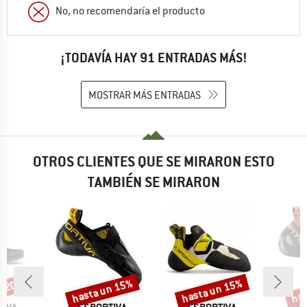
No, no recomendaría el producto
¡TODAVÍA HAY 91 ENTRADAS MÁS!
MOSTRAR MÁS ENTRADAS
OTROS CLIENTES QUE SE MIRARON ESTO
TAMBIÉN SE MIRARON
n 20%
hasta un 15%
hasta un 15%
has
o
Descuento
Descuento
Desc
MARCA
MARCA
MA