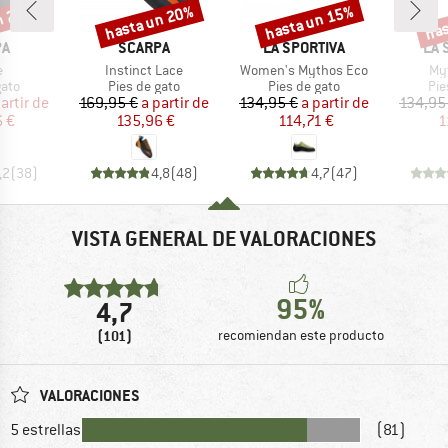
n 20%
hasta un 20%
hasta un 15%
has
o
Descuento
Descuento
Desc
A
MARCA
MARCA
MA
PA
SCARPA
LA SPORTIVA
LA 
lo
Artículo
Artículo
Art
e
Instinct Lace
Women's Mythos Eco
My
group
Product group
Product group
Pro
gato
Pies de gato
Pies de gato
Pie
ecio
ecio reducido
Precio
Precio reducido
Precio
Precio reducido
artir de
169,95 €
a partir de
134,95 €
a partir de
134,95
 €
135,96 €
114,71 €
1
,2
(
38
)
4,8
(
48
)
4,7
(
47
)
VISTA GENERAL DE VALORACIONES
95%
4,7
(101)
recomiendan este producto
VALORACIONES
5 estrellas
(81)