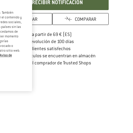
RECIBIR NOTIFICACIÓN
b. También
 el contenido y
GUARDAR
COMPARAR
redes sociales,
 países sin las
rocedamos de
¡encuentre más información so
Porte pagado a partir de 69 € (ES)
quier momento
vaya a la política de devoluc
Derecho de devolución de 100 días
gorías
revocado o
> 4 000 000 clientes satisfechos
tro sitio web.
Todos los artículos se encuentran en almacén
Aviso de
¡toda la información 
Protección del comprador de Trusted Shops