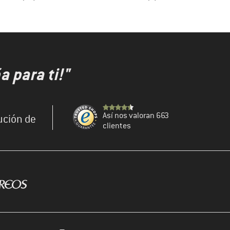
 para ti!"
Así nos valoran 663
ución de
clientes