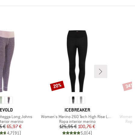
20%
34%
Descuento
Descu
ARCA
MARCA
EVOLD
ICEBREAKER
Artículo
Artículo
tegga Long Johns
Women's Merino 260 Tech High Rise Leggings
Women's
t group
Product group
Produ
terior merino
Ropa interior merino
Ropa 
Precio
Precio reducido
Precio
Precio reducido
5 €
65,97 €
125,95 €
100,76 €
4,7
(
91
)
5,0
(
4
)