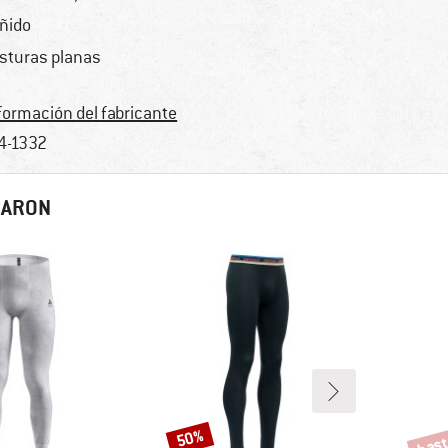
ñido
sturas planas
formación del fabricante
4-1332
RARON
hast
50%
Descuento
Descu