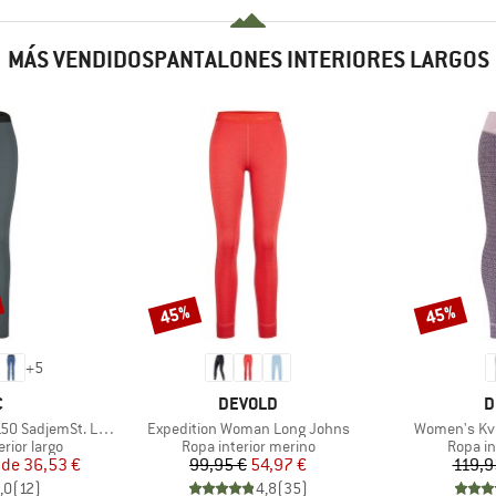
MÁS VENDIDOSPANTALONES INTERIORES LARGOS
45%
45%
Descuento
Descuento
+
5
A
MARCA
M
C
DEVOLD
D
Artículo
Artículo
jemSt. Long Pants
Expedition Woman Long Johns
Women's Kvi
Product group
Produc
rior largo
Ropa interior merino
Ropa in
ecio
ecio reducido
Precio
Precio reducido
 de
36,53 €
99,95 €
54,97 €
119,9
,0
(
12
)
4,8
(
35
)