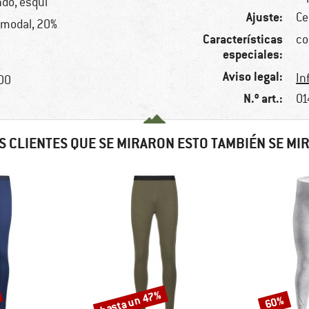
ndo, esquí
Ajuste:
Ce
% modal, 20%
Características
co
especiales:
Aviso legal:
In
100
N.º art.:
01
S CLIENTES QUE SE MIRARON ESTO TAMBIÉN SE MI
hasta un 47%
60%
Descuento
Descuento