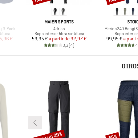
MARCA
MARC
MAIER SPORTS
STOI
Artículo
Artículo
ly 3-Pack
Adrian
Merino240 BengtS
Product group
Product gro
tética
Ropa interior fibra sintética
Ropa interio
reducido
Precio
Precio reducido
Pr
Pr
5,96 €
59,95 €
a partir de
32,97 €
99,95 €
a parti
)
3,3
(
4
)
4
OTROS
hasta un 29%
55%
Descuento
Descuento