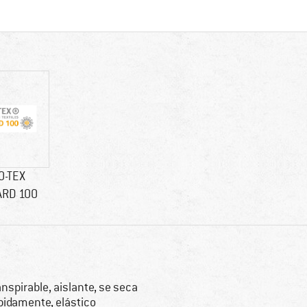
O-TEX
ARD 100
anspirable, aislante, se seca
pidamente, elástico