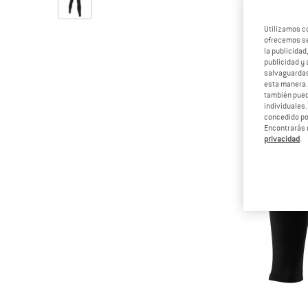
Utilizamos c
ofrecemos ser
la publicidad
publicidad y 
salvaguardas
esta manera
también pued
individuales.
concedido por
Encontrarás 
privacidad
.