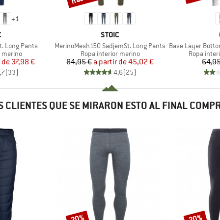
+
1
A
MARCA
C
STOIC
Artículo
Artículo
t. Long Pants
MerinoMesh150 SadjemSt. Long Pants
Base Layer Bottom 
up
Product group
Product g
r merino
Ropa interior merino
Ropa interi
ecio
ecio reducido
Precio
Precio reducido
r de
37,98 €
84,95 €
a partir de
45,02 €
64,95
,7
(
33
)
4,6
(
25
)
 CLIENTES QUE SE MIRARON ESTO AL FINAL COM
20%
20%
Descuento
Descuento