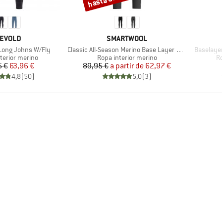
ARCA
MARCA
EVOLD
SMARTWOOL
Artículo
Artículo
 Long Johns W/Fly
Classic All-Season Merino Base Layer Bottom Boxed
Baselaye
t group
Product group
Pr
terior merino
Ropa interior merino
Ro
Precio
Precio reducido
Precio
Precio reducido
5 €
63,96 €
89,95 €
a partir de
62,97 €
4,8
(
50
)
5,0
(
3
)