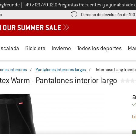
Llámenos al
ergfreunde
|
+49 7121/70 12 0
Preguntas frecuentes y ayuda
Estado 
¡encuentre información sobre el pago aquí! Se abre en una ventana de inf
o
Derecho de devolución de 100
Escalada
Bicicleta
Invierno
Todos los deportes
Ma
ones interiores
/
Pantalones interiores largos
/
Unterhose Lang Transte
ex Warm - Pantalones interior largo
a
Pr
Lo