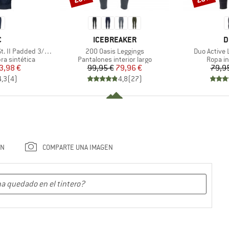
A
MARCA
M
C
ICEBREAKER
D
Artículo
Artículo
 Padded 3/4 Pants
200 Oasis Leggings
Duo Active
Product group
Produc
ra sintética
Pantalones interior largo
Ropa in
ecio
ecio reducido
Precio
Precio reducido
3,98 €
99,95 €
79,96 €
79,9
4,3
(
4
)
4,8
(
27
)
ÓN
COMPARTE UNA IMAGEN