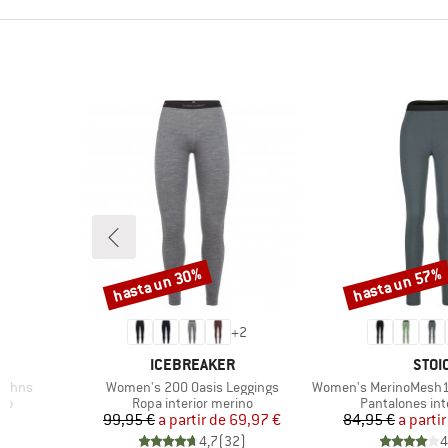
hasta un 30%
hasta un 57%
Descuento
Descuento
+
2
MARCA
MARC
ICEBREAKER
STOI
Artículo
Artículo
Johns
Women's 200 Oasis Leggings
Women's MerinoMesh150 Sad
Product group
Product group
ino
Ropa interior merino
Pantalones inte
reducido
Precio
Precio reducido
Pr
Pr
€
99,95 €
a partir de
69,97 €
84,95 €
a partir
)
4,7
(
32
)
4