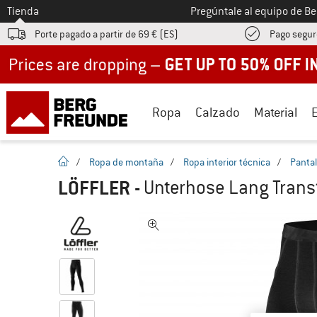
A la
Tienda
Pregúntale al equipo de B
Porte pagado a partir de 69 € (ES)
Pago segur
Up to 50% off now in our summer sale
Ropa
Calzado
Material
la pagina de inicio
/
Ropa de montaña
/
Ropa interior técnica
/
Pantal
LÖFFLER
-
Unterhose Lang Transt