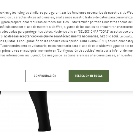
ookies y tecnologías similares para garantizar las funciones necesarias de nuestro sitio We
vicios y características adicionales, analizamos nuestro tráfico de datos para personalizar
, y para proporcionar recursos de redes sociales. Esto también permite a nuestros socios de 
análisis conocer el uso de nuestro sitio Web, algunos de los cuales se encuentran en terceros
 adecuadas para proteger tus datos. Haciendo clic en "SELECCIONAR TODAS" aceptas que p
.
Si no deseas aceptar cookies que no sean técnicamente necesarias, haz clic aquí
. En cual
es ajustar la configuración de las cookies en la opción "CONFIGURACIÓN" y seleccionar cate
 Tu consentimiento es voluntario, no es necesario para el uso de este sitio web y puede ser 
 primera vez en cualquier momento en "Configuración de cookies" en la parte inferior de nues
más información, incluyendo los riesgos de las transferencias a terceros países, en nuestro
CONFIGURACIÓN
SELECCIONAR TODAS