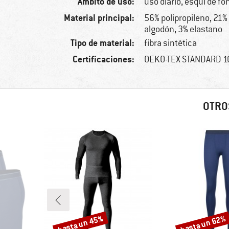
Ámbito de uso:
uso diario, esquí de fo
Material principal:
56% polipropileno, 21
algodón, 3% elastano
Tipo de material:
fibra sintética
Certificaciones:
OEKO-TEX STANDARD 
OTRO
hasta un 45%
hasta un 62%
Descuento
Descuento