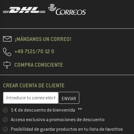
¡MÁNDANOS UN CORREO!
+49 7121/70 12 0
COMPRA CONSCIENTE
CREAR CUENTA DE CLIENTE
Introduce aquí tu dirección de correo electrónico y crea tu cuenta
Dirección de correo electrónico
5 € de descuento de bienvenida **
Acceso exclusivo a promociones de descuento
Posibilidad de guardar productos en tu lista de favoritos