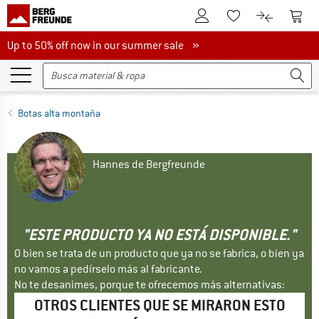
A la cuenta de cliente
A la 
A la lista de favori
A la compar
Up to 50% off now in our summer sale
Up to 50% off now in our summer sale »
Botas alta montaña
Hannes de Bergfreunde
"ESTE PRODUCTO YA NO ESTÁ DISPONIBLE."
O bien se trata de un producto que ya no se fabrica, o bien ya
no vamos a pedírselo más al fabricante.
No te desanimes, porque te ofrecemos más alternativas:
OTROS CLIENTES QUE SE MIRARON ESTO