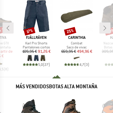
n 13%
25%
10
o
Descuento
Descuento
Desc
17%
MARCA
MARCA
M
TIVA
FJÄLLRÄVEN
CARINTHIA
H
Artículo
Artículo
Artícul
ne GTX
Karl Pro Shorts
Combat
Nazcat
up
Product group
Product group
Produ
montaña
Pantalones cortos
Saco de vivac
Botas
ecio
ecio reducido
Precio
Precio reducido
Precio
Precio reducido
partir de
109,95 €
91,26 €
659,95 €
494,96 €
309,9
6 €
5,0
(
27
)
4,7
(
3
)
4,5
(
8
)
MÁS VENDIDOSBOTAS ALTA MONTAÑA