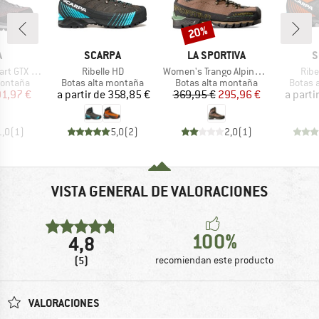
20%
o
Descuento
CA
MARCA
MARCA
M
A
SCARPA
LA SPORTIVA
S
Artículo
Artículo
Artí
 GTX Mid
Ribelle HD
Women's Trango Alpine GTX
Ribe
up
Product group
Product group
Produc
montaña
Botas alta montaña
Botas alta montaña
Botas 
ecio
ecio reducido
Precio
Precio
Precio reducido
1,97 €
a partir de
358,85 €
369,95 €
295,96 €
a parti
1,0
(
1
)
5,0
(
2
)
2,0
(
1
)
VISTA GENERAL DE VALORACIONES
100%
4,8
(5)
recomiendan este producto
VALORACIONES