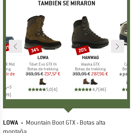
TAMBIÉN SE MIRARON
n 20%
34%
20%
to
Descuento
Descuento
CA
A
MARCA
LOWA
MARCA
HANWAG
 GTX Mid
Artículo
Tibet Evo GTX Hi
Artículo
Alaska GTX
Artíc
Cami
oup
ekking
Product group
Botas de trekking
Product group
Botas de trekking
Produ
Botas
partir de
ecio
ecio reducido
359,95 €
Precio
Precio reducido
237,57 €
359,95 €
Precio
Precio reducido
287,96 €
a parti
6 €
+
5
5,0
(
4
)
4,7
(
46
)
,6
(
39
)
LOWA
-
Mountain Boot GTX - Botas alta
montaña