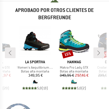
APROBADO POR OTROS CLIENTES DE
BERGFREUNDE
15%
15
o
Descuento
Desc
A
MARCA
MARCA
MA
WA
LA SPORTIVA
HANWAG
DO
Artículo
Artículo
Artículo
ow GTX
Women's Aequilibrium LT GTX
Makra Pro Lady GTX
Crodaro
up
Product group
Product group
Produc
montaña
Botas alta montaña
Botas alta montaña
Botas 
ecio
ecio reducido
Precio
Precio
Precio reducido
88,97 €
349,95 €
349,95 €
297,46 €
239,95
,8
(
20
)
5,0
(
13
)
5,0
(
2
)