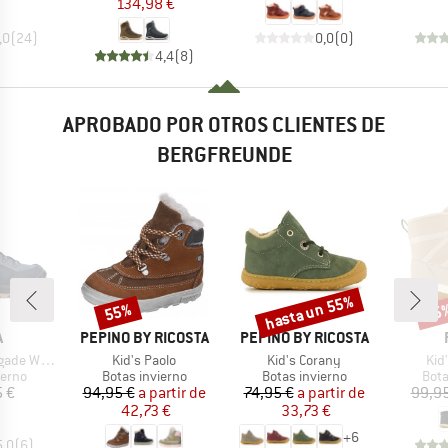
134,98 €
,0
(
24
)
0,0
(
0
)
4,4
(
8
)
APROBADO POR OTROS CLIENTES DE
BERGFREUNDE
hasta un 55%
55%
55
Descuento
Descuento
Desc
CA
MARCA
MARCA
A
PEPINO BY RICOSTA
PEPINO BY RICOSTA
Artículo
Artículo
Artí
m GTX Mid
Kid's Paolo
Kid's Corany
Kid
group
Product group
Product group
Prod
ierno
Botas invierno
Botas invierno
Bota
ecio
Precio
Precio reducido
Precio
Precio reducido
5 €
94,95 €
a partir de
74,95 €
a partir de
99,95
42,73 €
33,73 €
+
6
5,0
(
6
)