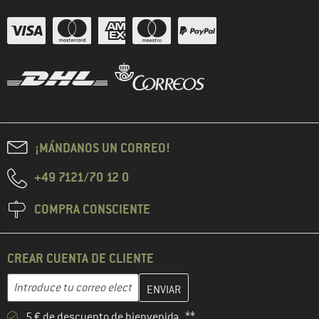
¡MÁNDANOS UN CORREO!
+49 7121/70 12 0
COMPRA CONSCIENTE
CREAR CUENTA DE CLIENTE
Introduce aquí tu dirección de correo electrónico y crea tu cuenta
Dirección de correo electrónico
5 € de descuento de bienvenida **