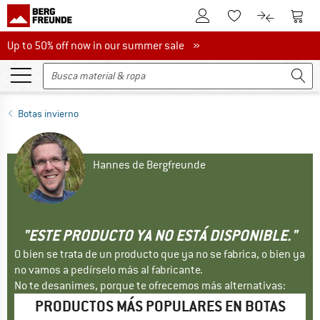
A la cuenta de cliente
A la 
A la lista de favori
A la compar
Up to 50% off now in our summer sale
Up to 50% off now in our summer sale »
Botas invierno
Hannes de Bergfreunde
"ESTE PRODUCTO YA NO ESTÁ DISPONIBLE."
O bien se trata de un producto que ya no se fabrica, o bien ya
no vamos a pedírselo más al fabricante.
No te desanimes, porque te ofrecemos más alternativas:
PRODUCTOS MÁS POPULARES EN BOTAS