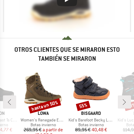
OTROS CLIENTES QUE SE MIRARON ESTO
TAMBIÉN SE MIRARON
hasta un 50%
55%
50
o
Descuento
Descuento
Desc
MARCA
MARCA
ON
LOWA
BISGAARD
Artículo
Artículo
Artículo
 Ts CSWP
Women's Renegade Evo Ice GTX
Kid's Barefoot Becky Lamb
Kid's Luc
group
Product group
Product group
Prod
ierno
Botas invierno
Botas invierno
Bota
ecio
ecio reducido
Precio
Precio reducido
Precio
Precio reducido
4,77 €
269,95 €
a partir de
89,95 €
40,48 €
114,9