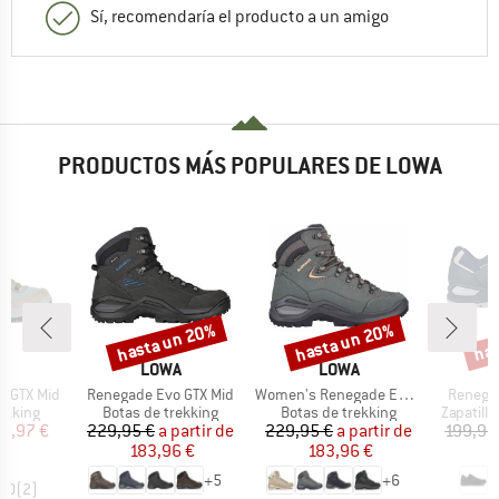
Sí, recomendaría el producto a un amigo
PRODUCTOS MÁS POPULARES DE LOWA
hasta un 20%
hasta un 20%
has
o
Descuento
Descuento
Desc
CA
MARCA
MARCA
A
LOWA
LOWA
Artículo
Artículo
Artículo
s GTX Mid
Renegade Evo GTX Mid
Women's Renegade Evo GTX Mid
Renegad
oup
Product group
Product group
Product 
ekking
Botas de trekking
Botas de trekking
Zapatill
ecio
ecio reducido
Precio
Precio reducido
Precio
Precio reducido
18,97 €
229,95 €
a partir de
229,95 €
a partir de
199,95
183,96 €
183,96 €
1
+
5
+
6
5,0
(
2
)