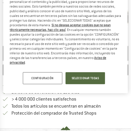
personalizar el contenido y la publicidad, y para proporcionar recursos de
Vistas detalladas
redes sociales. Esto también permite a nuestros socios de redes sociales,
publicidad y análisis conocer el uso de nuestro sitio Web, algunos de los
cuales se encuentran en terceros países sin las salvaguardas adecuadas para
proteger tus datos. Haciendo clic en "SELECCIONAR TODAS" aceptas que
procedamos de esta manera.
Si no deseas aceptar cookies que no sean
técnicamente necesarias, haz clic aquí
. En cualquier momento también
puedes ajustar la configuración de las cookies en la opción "CONFIGURACIÓN"
y seleccionar categorías individuales. Tu consentimiento es voluntario, no es
necesario para el uso de este sitio web y puede ser revocado o concedido por
primera vez en cualquier momento en "Configuración de cookies" en la parte
NO ESTÁ DISPONIBLE
inferior de nuestro sitio web. Encontrarás más información, incluyendo los
riesgos de las transferencias a terceros países, en nuestro
Aviso de
privacidad
.
GUARDAR
COMPARAR
CONFIGURACIÓN
SELECCIONAR TODAS
¡encuentre más información
Porte pagado a partir de 69 € (ES)
vaya a la política de devo
Derecho de devolución de 100 días
> 4 000 000 clientes satisfechos
Todos los artículos se encuentran en almacén
¡toda la informac
Protección del comprador de Trusted Shops