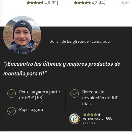
4,6
(
39
)
4,7
(
44
)
Julian de Bergfreunde - Comprador
"¡Encuentro los últimos y mejores productos de
montaña para ti!"
Porte pagado a partir
Derecho de
de 69 € (ES)
devolución de 100
días
Pago seguro
Así nos valoran 660
clientes