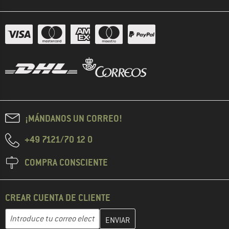
¡MÁNDANOS UN CORREO!
+49 7121/70 12 0
COMPRA CONSCIENTE
CREAR CUENTA DE CLIENTE
Introduce aquí tu dirección de correo electrónico y crea tu cuenta
Dirección de correo electrónico