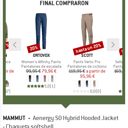
FINAL COMPRARON
hasta un 20%
has
n 17%
20%
to
Descuento
Descuento
Des
ÄVEN
MARCA
ORTOVOX
MARCA
SCOTT
M
S
 Fleece
Artículo
Women's Affinity Pants
Artículo
Pants Vertic Pro
Artículo
Sella D
 group
lar
Product group
Pantalones de escalada
Product group
Pantalones de ciclismo
Product
Pantalon
artir de
ecio
ecio reducido
99,95 €
Precio
Precio reducido
79,96 €
119,95 €
a partir de
Precio
Precio reducido
169,95
 €
95,96 €
5
5,0
(
1
)
,4
(
17
)
0,0
(
0
)
MAMMUT
-
Aenergy SO Hybrid Hooded Jacket
- Chaqueta softshell