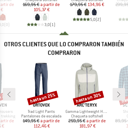
ecio
ecio reducido
Precio
Precio reducido
Precio
Precio reducido
artir de
169,95 €
a partir de
179,95 €
134,96 €
239,95
 €
105,37 €
5,0
(
2
)
0,0
(
0
)
3,0
(
1
)
OTROS CLIENTES QUE LO COMPRARON TAMBIÉN
COMPRARON
n 28%
hasta un 25%
hasta un 30%
has
o
Descuento
Descuento
Desc
MARCA
MARCA
MA
ÄVEN
ORTOVOX
ARC'TERYX
SC
Artículo
Artículo
Art
Trousers
Trad Light Pants
Gamma Lightweight Hoody
Shi
p
Product group
Product group
 trekking
Pantalones de escalada
Chaqueta softshell
ecio
ecio reducido
Precio
Precio reducido
Precio
Precio reducido
artir de
149,95 €
a partir de
259,95 €
a partir de
89,95 
6 €
112,46 €
181,97 €
3