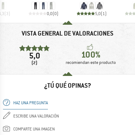
4,3
(
3
)
0,0
(
0
)
5,0
(
1
)
VISTA GENERAL DE VALORACIONES
100%
5,0
(2)
recomiendan este producto
¿TÚ QUÉ OPINAS?
HAZ UNA PREGUNTA
ESCRIBE UNA VALORACIÓN
COMPARTE UNA IMAGEN