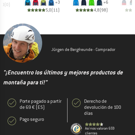
+
3
+
6
0,0
(
0
)
5,0
(
11
)
4,8
(
98
)
Jürgen de Bergfreunde - Comprador
"¡Encuentro los últimos y mejores productos de
montaña para ti!"
Porte pagado a partir
Derecho de
de 69 € (ES)
devolución de 100
días
Pago seguro
Así nos valoran 659
clientes