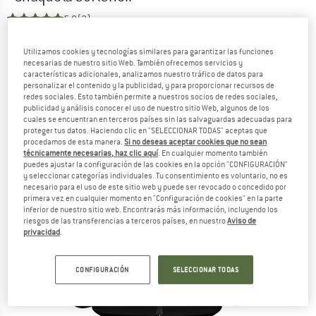
5,0
(2)
Utilizamos cookies y tecnologías similares para garantizar las funciones
necesarias de nuestro sitio Web. También ofrecemos servicios y
características adicionales, analizamos nuestro tráfico de datos para
personalizar el contenido y la publicidad, y para proporcionar recursos de
redes sociales. Esto también permite a nuestros socios de redes sociales,
publicidad y análisis conocer el uso de nuestro sitio Web, algunos de los
cuales se encuentran en terceros países sin las salvaguardas adecuadas para
proteger tus datos. Haciendo clic en "SELECCIONAR TODAS" aceptas que
procedamos de esta manera.
Si no deseas aceptar cookies que no sean
técnicamente necesarias, haz clic aquí
. En cualquier momento también
puedes ajustar la configuración de las cookies en la opción "CONFIGURACIÓN"
y seleccionar categorías individuales. Tu consentimiento es voluntario, no es
necesario para el uso de este sitio web y puede ser revocado o concedido por
primera vez en cualquier momento en "Configuración de cookies" en la parte
inferior de nuestro sitio web. Encontrarás más información, incluyendo los
riesgos de las transferencias a terceros países, en nuestro
Aviso de
privacidad
.
CONFIGURACIÓN
SELECCIONAR TODAS