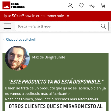
A la cuenta de cliente
A la 
A la lista de favori
A la compar
Up to 50% off now in our summer sale
Up to 50% off now in our summer sale »
Chaquetas softshell
Max de Bergfreunde
"ESTE PRODUCTO YA NO ESTÁ DISPONIBLE."
O bien se trata de un producto que ya no se fabrica, o bien ya
no vamos a pedírselo más al fabricante.
No te desanimes, porque te ofrecemos más alternativas:
OTROS CLIENTES QUE SE MIRARON ESTO AL