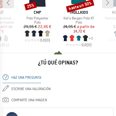
n 35%
hasta un 50%
25%
o
Descuento
Descuento
MARCA
MARCA
M
UT
CMP
TROLLKIDS
N
Artículo
Artículo
Artícul
Hooded Jacket
Polo Polyester
Kid's Bergen Polo XT
Femund
Product group
Product group
ermeable
Polo
Polo
ecio
ecio reducido
Precio
Precio reducido
Precio
Precio reducido
artir de
29,95 €
22,46 €
24,95 €
a partir de
1
 €
14,72 €
+
1
0,0
(
0
)
5,0
(
1
)
0,0
(
0
)
¿TÚ QUÉ OPINAS?
HAZ UNA PREGUNTA
ESCRIBE UNA VALORACIÓN
COMPARTE UNA IMAGEN