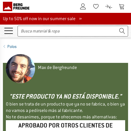
A la cuenta de cliente
A la 
A la lista de favori
A la compar
Up to 50% off now in our summer sale
Up to 50% off now in our summer sale »
Polos
Max de Bergfreunde
"ESTE PRODUCTO YA NO ESTÁ DISPONIBLE."
O bien se trata de un producto que ya no se fabrica, o bien ya
no vamos a pedírselo más al fabricante.
No te desanimes, porque te ofrecemos más alternativas:
APROBADO POR OTROS CLIENTES DE