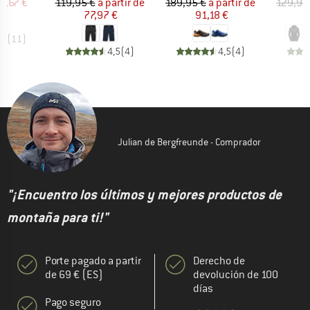
ecio
ecio reducido
Precio
Precio reducido
Precio
Precio reducido
6,67 €
119,95 €
a partir de
189,95 €
a partir de
129,95
77,97 €
91,18 €
7
,3
(
11
)
4,5
(
4
)
4,5
(
4
)
Julian de Bergfreunde - Comprador
"¡Encuentro los últimos y mejores productos de
montaña para ti!"
Porte pagado a partir
Derecho de
de 69 € (ES)
devolución de 100
días
Pago seguro