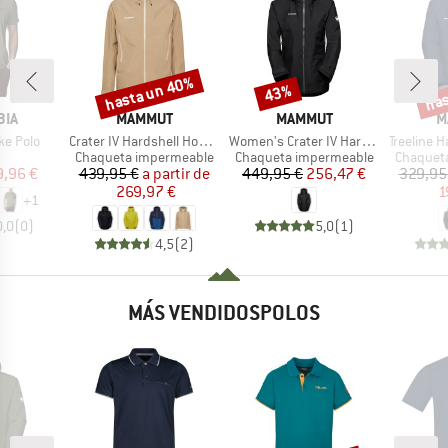
hasta un 40%
has
43%
o
Descuento
Descuento
Desc
MARCA
MARCA
M
BIA
MAMMUT
MAMMUT
M
Artículo
Artículo
Artículo
ke Polo
Crater IV Hardshell Hooded Jacket
Women's Crater IV Hardshell Hooded Jacket
Treeline Hards
uct group
Product group
Product group
Product 
Chaqueta impermeable
Chaqueta impermeable
Chaquet
ecio
ecio reducido
Precio
Precio reducido
Precio
Precio reducido
9,96 €
439,95 €
a partir de
449,95 €
256,47 €
329,95
269,97 €
1
+
1
0,0
(
0
)
5,0
(
1
)
4,5
(
2
)
MÁS VENDIDOSPOLOS