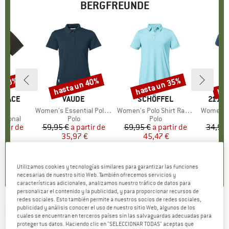
BERGFREUNDE
n 40%
hasta un 40%
hasta un 35%
has
to
Descuento
Descuento
Des
 FACE
MARCA
VAUDE
MARCA
SCHÖFFEL
MARC
2117 
olo
Artículo
Women's Essential Polo Shirt
Artículo
Women's Polo Shirt Ramseck
Artículo
Women's 
oup
ncional
Product group
Polo
Product group
Polo
artir de
ecio
ecio reducido
59,95 €
a partir de
Precio
Precio reducido
69,95 €
a partir de
Precio
Precio reducido
34,95 
 €
35,97 €
45,47 €
2
4,9
(
9
)
5,0
(
2
)
5,0
(
3
)
Utilizamos cookies y tecnologías similares para garantizar las funciones
necesarias de nuestro sitio Web. También ofrecemos servicios y
características adicionales, analizamos nuestro tráfico de datos para
personalizar el contenido y la publicidad, y para proporcionar recursos de
redes sociales. Esto también permite a nuestros socios de redes sociales,
publicidad y análisis conocer el uso de nuestro sitio Web, algunos de los
MAMMUT
-
Trovat Polo - Polo
cuales se encuentran en terceros países sin las salvaguardas adecuadas para
proteger tus datos. Haciendo clic en "SELECCIONAR TODAS" aceptas que
(0)