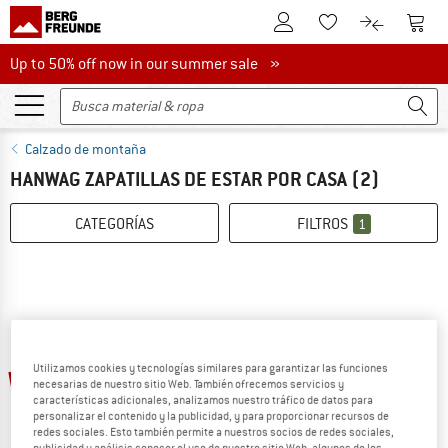
A la cuenta de cliente
A la 
A la lista de favori
A la compar
Up to 50% off now in our summer sale
Up to 50% off now in our summer sale »
Calzado de montaña
HANWAG ZAPATILLAS DE ESTAR POR CASA
(2)
CATEGORÍAS
FILTROS
1
hasta un 30%
Utilizamos cookies y tecnologías similares para garantizar las funciones
20%
necesarias de nuestro sitio Web. También ofrecemos servicios y
características adicionales, analizamos nuestro tráfico de datos para
personalizar el contenido y la publicidad, y para proporcionar recursos de
redes sociales. Esto también permite a nuestros socios de redes sociales,