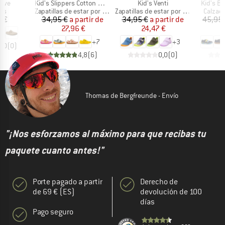
Artículo
Artículo
Artículo
Leve
Kid's Slippers Cotton Movy
Kid's Venti
Kid's B
t group
Product group
Product group
Produc
as
Zapatillas de estar por casa
Zapatillas de estar por casa
Calzad
ecio
Precio
Precio reducido
Precio
Precio reducido
 €
34,95 €
a partir de
34,95 €
a partir de
45,95 
27,96 €
24,47 €
3
+
7
+
3
0,0
(
0
)
4,8
(
6
)
0,0
(
0
)
Thomas de Bergfreunde - Envío
"¡Nos esforzamos al máximo para que recibas tu
paquete cuanto antes!"
Porte pagado a partir
Derecho de
de 69 € (ES)
devolución de 100
días
Pago seguro