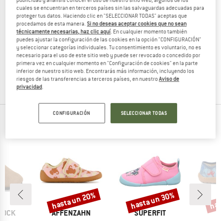
publicidad y análisis conocer el uso de nuestro sitio Web, algunos de los
cuales se encuentran en terceros países sin las salvaguardas adecuadas para
proteger tus datos. Haciendo clic en "SELECCIONAR TODAS" aceptas que
procedamos de esta manera.
Si no deseas aceptar cookies que no sean
técnicamente necesarias, haz clic aquí
. En cualquier momento también
HANWAG
HANWAG
puedes ajustar la configuración de las cookies en la opción "CONFIGURACIÓN"
y seleccionar categorías individuales. Tu consentimiento es voluntario, no es
Loafer Comfort
Cabin Loafer
necesario para el uso de este sitio web y puede ser revocado o concedido por
Zapatillas de estar por casa
Zapatillas de estar por casa
primera vez en cualquier momento en "Configuración de cookies" en la parte
99,95 €
79,96 €
69,95 €
a partir de 48,97 €
inferior de nuestro sitio web. Encontrarás más información, incluyendo los
riesgos de las transferencias a terceros países, en nuestro
Aviso de
(0)
5,0
(7)
privacidad
.
CONFIGURACIÓN
SELECCIONAR TODAS
NUESTROS BESTSELLERS PARA TI
hasta un 20%
hasta un 30%
has
Descuento
Descuento
Desc
MARCA
MARCA
M
TOCK
AFFENZAHN
SUPERFIT
F