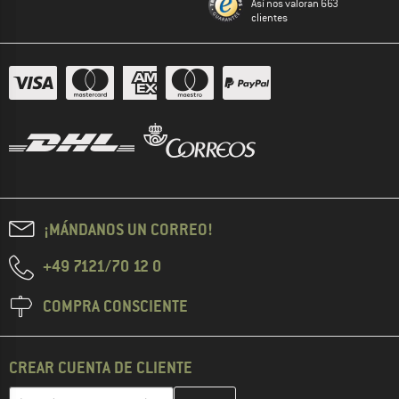
Así nos valoran 663
clientes
¡MÁNDANOS UN CORREO!
+49 7121/70 12 0
COMPRA CONSCIENTE
CREAR CUENTA DE CLIENTE
Introduce aquí tu dirección de correo electrónico y crea tu cuenta
Dirección de correo electrónico