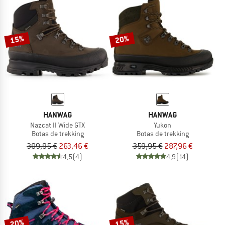
15%
20%
HANWAG
HANWAG
Nazcat II Wide GTX
Yukon
Botas de trekking
Botas de trekking
309,95 €
263,46 €
359,95 €
287,96 €
4,5
(4)
4,9
(14)
20%
15%