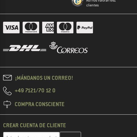
Así nos valoran 661
clientes
¡MÁNDANOS UN CORREO!
+49 7121/70 12 0
COMPRA CONSCIENTE
CREAR CUENTA DE CLIENTE
Introduce aquí tu dirección de correo electrónico y crea tu cuenta
Dirección de correo electrónico