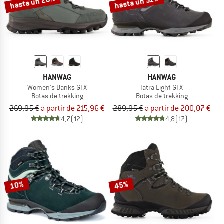
hasta un 20%
hasta un 31%
HANWAG
HANWAG
Women's Banks GTX
Tatra Light GTX
Botas de trekking
Botas de trekking
269,95 €
a partir de 215,96 €
289,95 €
a partir de 200,07 €
4,7
(12)
4,8
(17)
10%
45%