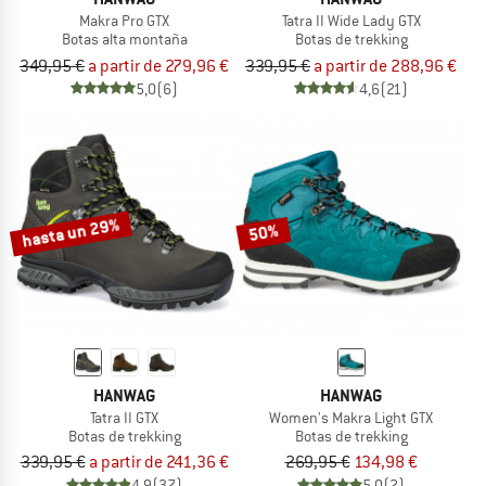
Makra Pro GTX
Tatra II Wide Lady GTX
Botas alta montaña
Botas de trekking
349,95 €
a partir de 279,96 €
339,95 €
a partir de 288,96 €
5,0
(6)
4,6
(21)
hasta un 29%
50%
HANWAG
HANWAG
Tatra II GTX
Women's Makra Light GTX
Botas de trekking
Botas de trekking
339,95 €
a partir de 241,36 €
269,95 €
134,98 €
4,9
(37)
5,0
(2)