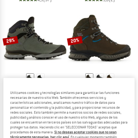
29%
20%
HANWAG
HANWAG
Tatra Light Lady GTX
Tatra II Lady GTX
Utilizamos cookies y tecnologías similares para garantizar las funciones
necesarias de nuestro sitio Web. También ofrecemos servicios y
Botas de trekking
Botas de trekking
características adicionales, analizamos nuestro tráfico de datos para
289,95 €
205,86 €
329,95 €
a partir de 263,96 €
personalizar el contenido y la publicidad, y para proporcionar recursos de
4,8
(36)
4,8
(31)
redes sociales. Esto también permite a nuestros socios de redes sociales,
publicidad y análisis conocer el uso de nuestro sitio Web, algunos de los
cuales se encuentran en terceros países sin las salvaguardas adecuadas para
proteger tus datos. Haciendo clic en "SELECCIONAR TODAS" aceptas que
procedamos de esta manera.
Si no deseas aceptar cookies que no sean
técnicamente necesarias, haz clic aquí
. En cualquier momento también