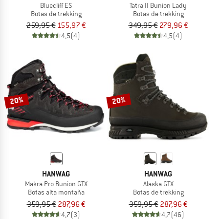
Bluecliff ES
Tatra II Bunion Lady
Botas de trekking
Botas de trekking
259,95 €
155,97 €
349,95 €
279,96 €
4,5
(4)
4,5
(4)
20%
20%
HANWAG
HANWAG
Makra Pro Bunion GTX
Alaska GTX
Botas alta montaña
Botas de trekking
359,95 €
287,96 €
359,95 €
287,96 €
4,7
(3)
4,7
(46)