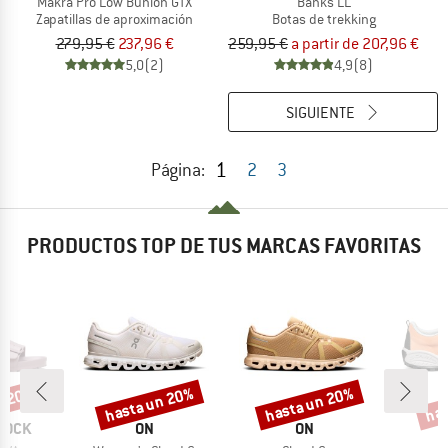
Makra Pro Low Bunion GTX
Banks LL
Zapatillas de aproximación
Botas de trekking
279,95 €
237,96 €
259,95 €
a partir de 207,96 €
5,0
(2)
4,9
(8)
SIGUIENTE
1
Página:
2
3
PRODUCTOS TOP DE TUS MARCAS FAVORITAS
n 20%
hasta un 20%
hasta un 20%
has
o
Descuento
Descuento
Desc
MARCA
MARCA
M
TOCK
ON
ON
S