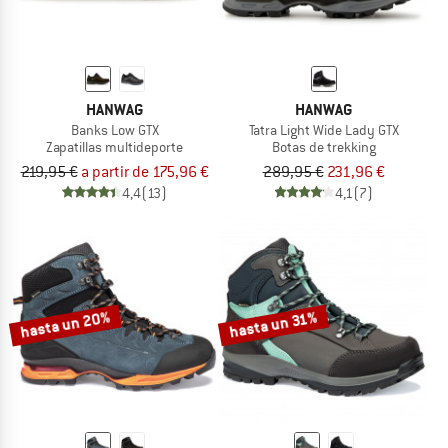
HANWAG
HANWAG
Banks Low GTX
Tatra Light Wide Lady GTX
Zapatillas multideporte
Botas de trekking
219,95 €
a partir de 175,96 €
289,95 €
231,96 €
4,4
(13)
4,1
(7)
hasta un 20%
hasta un 31%