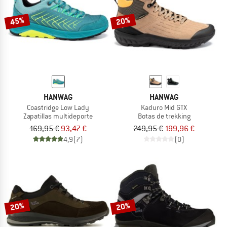
45%
20%
HANWAG
HANWAG
Coastridge Low Lady
Kaduro Mid GTX
Zapatillas multideporte
Botas de trekking
169,95 €
93,47 €
249,95 €
199,96 €
4,9
(7)
(0)
20%
20%