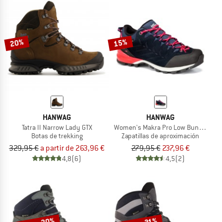
20%
15%
HANWAG
HANWAG
Tatra II Narrow Lady GTX
Women's Makra Pro Low Bunion GTX
Botas de trekking
Zapatillas de aproximación
329,95 €
a partir de 263,96 €
279,95 €
237,96 €
4,8
(6)
4,5
(2)