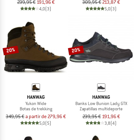
239,95 €
191,96 €
309,95 €
213,87 €
4,0
(3)
5,0
(3)
20%
20%
HANWAG
HANWAG
Yukon Wide
Banks Low Bunion Lady GTX
Botas de trekking
Zapatillas multideporte
349,95 €
a partir de 279,96 €
239,95 €
191,96 €
5,0
(5)
3,8
(4)