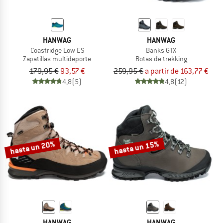
HANWAG
HANWAG
Coastridge Low ES
Banks GTX
Zapatillas multideporte
Botas de trekking
179,95 €
93,57 €
259,95 €
a partir de 163,77 €
4,8
(5)
4,8
(12)
hasta un 20%
hasta un 15%
HANWAG
HANWAG