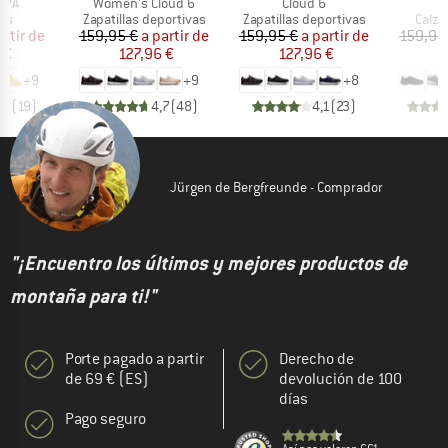
Artículo
Artículo
EVA
Women's Cloud 6
Cloud 6
t group
Product group
Product group
Produ
as
Zapatillas deportivas
Zapatillas deportivas
Calza
ecio
ecio reducido
Precio
Precio reducido
Precio
Precio reducido
artir de
159,95 €
a partir de
159,95 €
a partir de
159,95
 €
127,96 €
127,96 €
1
+
9
+
9
+
8
,8
(
19
)
4,7
(
48
)
4,1
(
23
)
Jürgen de Bergfreunde - Comprador
"¡Encuentro los últimos y mejores productos de
montaña para ti!"
Porte pagado a partir
Derecho de
de 69 € (ES)
devolución de 100
días
Pago seguro