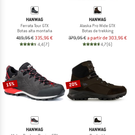
HANWAG
HANWAG
Ferrata Tour GTX
Alaska Pro Wide GTX
Botas alta montaña
Botas de trekking
419,95 €
335,96 €
379,95 €
a partir de 303,96 €
4,4
(7)
4,7
(6)
15%
20%
HANWAG
HANWAG