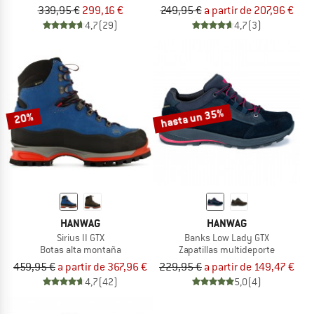
339,95 €
299,16 €
249,95 €
a partir de 207,96 €
4,7
(29)
4,7
(3)
hasta un 35%
20%
HANWAG
HANWAG
Sirius II GTX
Banks Low Lady GTX
Botas alta montaña
Zapatillas multideporte
459,95 €
a partir de 367,96 €
229,95 €
a partir de 149,47 €
4,7
(42)
5,0
(4)