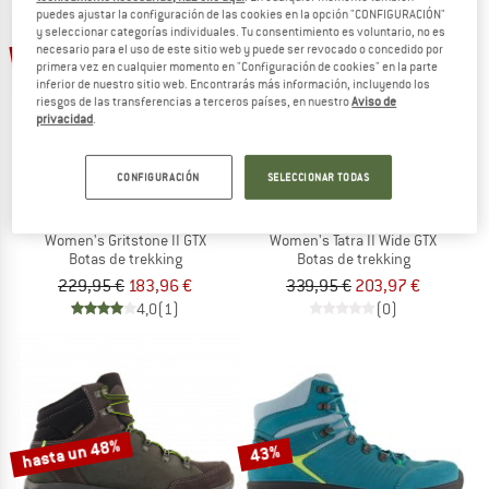
puedes ajustar la configuración de las cookies en la opción "CONFIGURACIÓN"
y seleccionar categorías individuales. Tu consentimiento es voluntario, no es
20%
40%
necesario para el uso de este sitio web y puede ser revocado o concedido por
primera vez en cualquier momento en "Configuración de cookies" en la parte
inferior de nuestro sitio web. Encontrarás más información, incluyendo los
riesgos de las transferencias a terceros países, en nuestro
Aviso de
privacidad
.
CONFIGURACIÓN
SELECCIONAR TODAS
HANWAG
HANWAG
Women's Gritstone II GTX
Women's Tatra II Wide GTX
Botas de trekking
Botas de trekking
229,95 €
183,96 €
339,95 €
203,97 €
4,0
(1)
(0)
hasta un 48%
43%