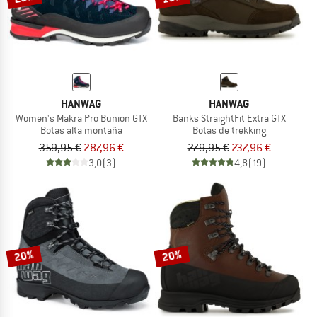
HANWAG
HANWAG
Women's Makra Pro Bunion GTX
Banks StraightFit Extra GTX
Botas alta montaña
Botas de trekking
359,95 €
287,96 €
279,95 €
237,96 €
3,0
(3)
4,8
(19)
20%
20%