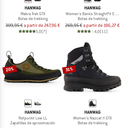
HANWAG
HANWAG
Makra Trek GTX
Women's Banks StraightFit Extra GTX
Botas de trekking
Botas de trekking
309,95 €
a partir de 247,96 €
269,95 €
a partir de 186,27 €
5,0
(7)
4,0
(11)
20%
31%
HANWAG
HANWAG
Rotpunkt Low LL
Women's Nazcat II GTX
Zapatillas de aproximación
Botas de trekking