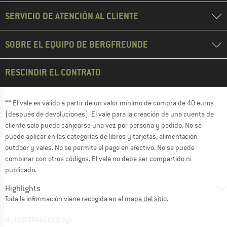
SERVICIO DE ATENCIÓN AL CLIENTE
SOBRE EL EQUIPO DE BERGFREUNDE
RESCINDIR EL CONTRATO
** El vale es válido a partir de un valor mínimo de compra de 40 euros
(después de devoluciones). El vale para la creación de una cuenta de
cliente solo puede canjearse una vez por persona y pedido. No se
puede aplicar en las categorías de libros y tarjetas, alimentación
outdoor y vales. No se permite el pago en efectivo. No se puede
combinar con otros códigos. El vale no debe ser compartido ni
publicado.
Highlights
Toda la información viene recogida en el
mapa del sitio
.
BuildID XNAu5629cfyk