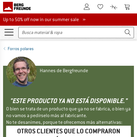
A la cuenta de cliente
A la 
A la lista de favori
A la compar
Up to 50% off now in our summer sale
Up to 50% off now in our summer sale »
Forros polares
Hannes de Bergfreunde
"ESTE PRODUCTO YA NO ESTÁ DISPONIBLE."
O bien se trata de un producto que ya no se fabrica, o bien ya
no vamos a pedírselo más al fabricante.
No te desanimes, porque te ofrecemos más alternativas:
OTROS CLIENTES QUE LO COMPRARON