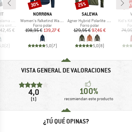
30%
25%
40
Descuento
Descuento
Desc
A
MARCA
MARCA
IT
NORRØNA
SALEWA
Artículo
Artículo
Artículo
Alpha Jacket
Women's Falketind Warm1 Jacket
Agner Hybrid Polarlite Durastretch Fullzip Hoody
Kid's K
Product group
Product group
Pr
sintética
Forro polar
Forro polar
Fo
ecio
Precio
Precio reducido
Precio
Precio reducido
42,45 €
198,95 €
139,27 €
129,95 €
97,46 €
74,95
5,0
(
2
)
5,0
(
7
)
5,0
(
8
)
VISTA GENERAL DE VALORACIONES
100%
4,0
(1)
recomiendan este producto
¿TÚ QUÉ OPINAS?