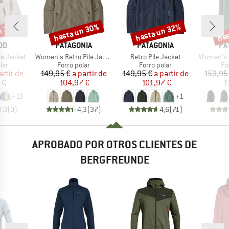
n 30%
hasta un 30%
hasta un 32%
has
o
Descuento
Descuento
Desc
MARCA
MARCA
MA
OD
PATAGONIA
PATAGONIA
PA
Artículo
Artículo
Artículo
le Jacket
Women's Retro Pile Jacket
Retro Pile Jacket
Women's R1 Ai
 group
Product group
Product group
Pr
lar
Forro polar
Forro polar
Fo
ecio
ecio reducido
Precio
Precio reducido
Precio
Precio reducido
artir de
149,95 €
a partir de
149,95 €
a partir de
159,95
 €
104,97 €
101,97 €
1
+
13
+
1
0,0
(
0
)
4,3
(
37
)
4,6
(
71
)
APROBADO POR OTROS CLIENTES DE
BERGFREUNDE