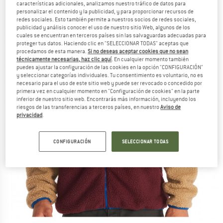
características adicionales, analizamos nuestro tráfico de datos para
personalizar el contenido y la publicidad, y para proporcionar recursos de
redes sociales. Esto también permite a nuestros socios de redes sociales,
publicidad y análisis conocer el uso de nuestro sitio Web, algunos de los
cuales se encuentran en terceros países sin las salvaguardas adecuadas para
proteger tus datos. Haciendo clic en "SELECCIONAR TODAS" aceptas que
procedamos de esta manera.
Si no deseas aceptar cookies que no sean
técnicamente necesarias, haz clic aquí
. En cualquier momento también
puedes ajustar la configuración de las cookies en la opción "CONFIGURACIÓN"
y seleccionar categorías individuales. Tu consentimiento es voluntario, no es
necesario para el uso de este sitio web y puede ser revocado o concedido por
primera vez en cualquier momento en "Configuración de cookies" en la parte
inferior de nuestro sitio web. Encontrarás más información, incluyendo los
riesgos de las transferencias a terceros países, en nuestro
Aviso de
privacidad
.
CONFIGURACIÓN
SELECCIONAR TODAS