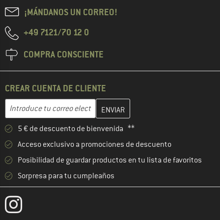
¡MÁNDANOS UN CORREO!
+49 7121/70 12 0
COMPRA CONSCIENTE
CREAR CUENTA DE CLIENTE
Introduce aquí tu dirección de correo electrónico y crea tu cuenta
Dirección de correo electrónico
5 € de descuento de bienvenida **
Acceso exclusivo a promociones de descuento
Posibilidad de guardar productos en tu lista de favoritos
Sorpresa para tu cumpleaños