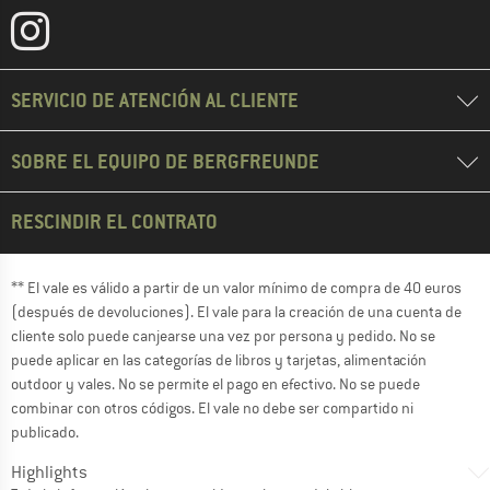
SERVICIO DE ATENCIÓN AL CLIENTE
SOBRE EL EQUIPO DE BERGFREUNDE
RESCINDIR EL CONTRATO
** El vale es válido a partir de un valor mínimo de compra de 40 euros
(después de devoluciones). El vale para la creación de una cuenta de
cliente solo puede canjearse una vez por persona y pedido. No se
puede aplicar en las categorías de libros y tarjetas, alimentación
outdoor y vales. No se permite el pago en efectivo. No se puede
combinar con otros códigos. El vale no debe ser compartido ni
publicado.
Highlights