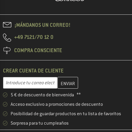
¡MÁNDANOS UN CORREO!
+49 7121/70 12 0
COMPRA CONSCIENTE
CREAR CUENTA DE CLIENTE
Introduce aquí tu dirección de correo electrónico y crea tu cuenta
Dirección de correo electrónico
5 € de descuento de bienvenida **
Acceso exclusivo a promociones de descuento
Posibilidad de guardar productos en tu lista de favoritos
Sorpresa para tu cumpleaños