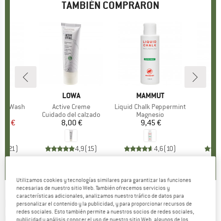
TAMBIÉN COMPRARON
to
CA
C
MARCA
LOWA
MARCA
MAMMUT
tile Wash
Artículo
Active Creme
Artículo
Liquid Chalk Peppermint
Ar
H
 group
nte
Product group
Cuidado del calzado
Product group
Magnesio
P
M
ecio
ecio reducido
,78 €
8,00 €
Precio
9,45 €
Precio
1
,9
(
21
)
4,9
(
15
)
4,6
(
10
)
Utilizamos cookies y tecnologías similares para garantizar las funciones
necesarias de nuestro sitio Web. También ofrecemos servicios y
características adicionales, analizamos nuestro tráfico de datos para
MAWAII
-
Natural Care Face Cremegel -
personalizar el contenido y la publicidad, y para proporcionar recursos de
redes sociales. Esto también permite a nuestros socios de redes sociales,
Cuidado de la piel
publicidad y análisis conocer el uso de nuestro sitio Web, algunos de los