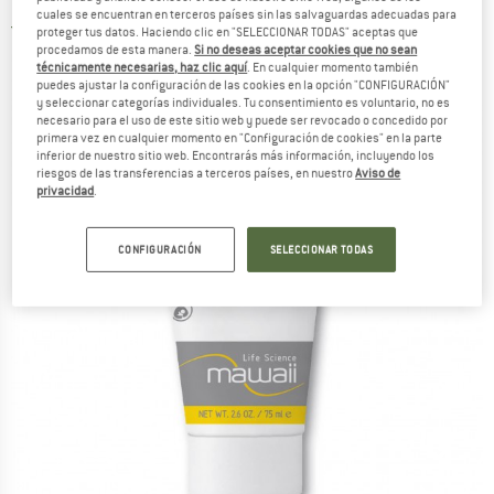
cuales se encuentran en terceros países sin las salvaguardas adecuadas para
5,0
(1)
proteger tus datos. Haciendo clic en "SELECCIONAR TODAS" aceptas que
procedamos de esta manera.
Si no deseas aceptar cookies que no sean
técnicamente necesarias, haz clic aquí
. En cualquier momento también
puedes ajustar la configuración de las cookies en la opción "CONFIGURACIÓN"
y seleccionar categorías individuales. Tu consentimiento es voluntario, no es
necesario para el uso de este sitio web y puede ser revocado o concedido por
primera vez en cualquier momento en "Configuración de cookies" en la parte
inferior de nuestro sitio web. Encontrarás más información, incluyendo los
riesgos de las transferencias a terceros países, en nuestro
Aviso de
privacidad
.
CONFIGURACIÓN
SELECCIONAR TODAS