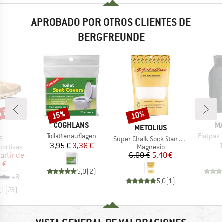
APROBADO POR OTROS CLIENTES DE
BERGFREUNDE
n 20%
15%
10%
o
Descuento
Descuento
MARCA
M
COGHLANS
M
RCA
MARCA
METOLIUS
Artículo
Artículo
Toilettenauflagen
Flatpak
lo
Artículo
6
Super Chalk Sock Standard
Precio
Precio reducido
3,95 €
3,36 €
1
up
Product group
portivas
Magnesio
ecio
ecio reducido
Precio
Precio reducido
artir de
6,00 €
5,40 €
 €
5,0
(
2
)
+
8
5,0
(
1
)
,1
(
23
)