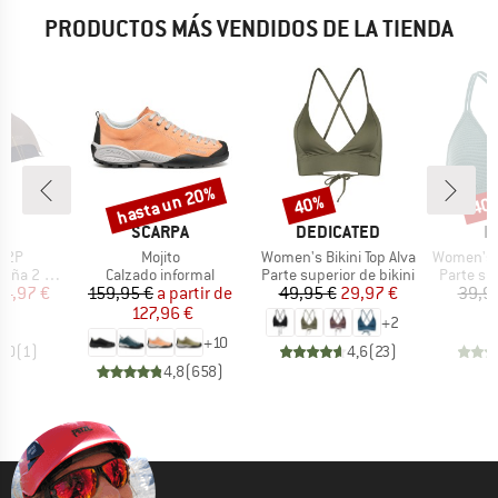
PRODUCTOS MÁS VENDIDOS DE LA TIENDA
hasta un 20%
40%
40
o
Descuento
Descuento
Desc
A
MARCA
MARCA
M
C
SCARPA
DEDICATED
P
Artículo
Artículo
Artículo
. 2P
Mojito
Women's Bikini Top Alva
Women's PRTM
Product group
Product group
Product 
 personas
Calzado informal
Parte superior de bikini
Parte sup
ecio
ecio reducido
Precio
Precio reducido
Precio
Precio reducido
64,97 €
159,95 €
a partir de
49,95 €
29,97 €
39,9
127,96 €
+
2
+
10
4,0
(
1
)
4,6
(
23
)
4,8
(
658
)