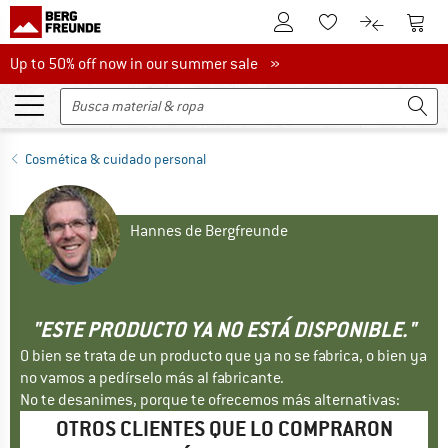
A la cuenta de cliente
A la 
A la lista de favori
A la compar
Up to 50% off now in our summer sale
Up to 50% off now in our summer sale »
Cosmética & cuidado personal
Hannes de Bergfreunde
"ESTE PRODUCTO YA NO ESTÁ DISPONIBLE."
O bien se trata de un producto que ya no se fabrica, o bien ya
no vamos a pedírselo más al fabricante.
No te desanimes, porque te ofrecemos más alternativas:
OTROS CLIENTES QUE LO COMPRARON