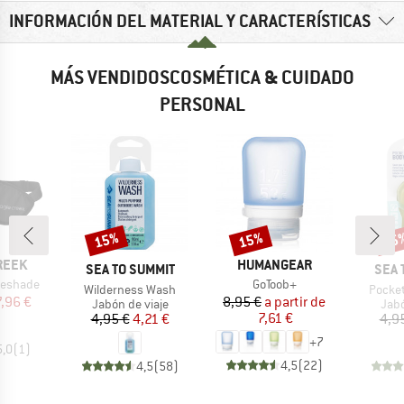
INFORMACIÓN DEL MATERIAL Y CARACTERÍSTICAS
MÁS VENDIDOSCOSMÉTICA & CUIDADO
PERSONAL
15%
15%
15
o
Descuento
Descuento
Desc
MARCA
REEK
HUMANGEAR
MARCA
MAR
SEA TO SUMMIT
SEA 
Artículo
eshade
GoToob+
Artículo
Artícul
Wilderness Wash
Pocke
ecio
ecio reducido
Precio
Precio reducido
7,96 €
8,95 €
a partir de
Product group
Prod
Jabón de viaje
Jabó
Precio
Precio reducido
7,61 €
4,95 €
4,21 €
4,9
+
7
5,0
(
1
)
4,5
(
22
)
4,5
(
58
)