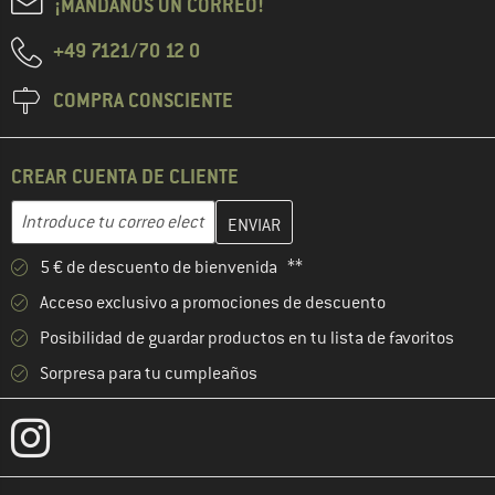
¡MÁNDANOS UN CORREO!
+49 7121/70 12 0
COMPRA CONSCIENTE
CREAR CUENTA DE CLIENTE
Introduce aquí tu dirección de correo electrónico y crea tu cuenta
Introduce tu correo electrónico...
5 € de descuento de bienvenida **
Acceso exclusivo a promociones de descuento
Posibilidad de guardar productos en tu lista de favoritos
Sorpresa para tu cumpleaños