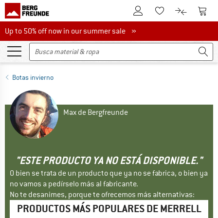
A la cuenta de cliente
A la 
A la lista de favori
A la compar
Up to 50% off now in our summer sale
Up to 50% off now in our summer sale »
Botas invierno
Max de Bergfreunde
"ESTE PRODUCTO YA NO ESTÁ DISPONIBLE."
O bien se trata de un producto que ya no se fabrica, o bien ya
no vamos a pedírselo más al fabricante.
No te desanimes, porque te ofrecemos más alternativas:
PRODUCTOS MÁS POPULARES DE MERRELL