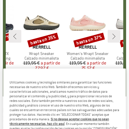
n 27%
hasta un 35%
hasta un 37%
has
to
Descuento
Descuento
Des
LL
MARCA
MERRELL
MARCA
MERRELL
M
M
d GTX
Artículo
Wrapt Sneaker
Artículo
Women's Wrapt Sneaker
Artí
Vap
oup
ekking
Product group
Calzado minimalista
Product group
Calzado minimalista
Produc
Calzad
artir de
ecio
ecio reducido
119,95 €
a partir de
Precio
Precio reducido
119,95 €
a partir de
Precio
Precio reducido
119,95
 €
77,97 €
75,57 €
Utilizamos cookies y tecnologías similares para garantizar las funciones
,3
(
21
)
4,5
(
4
)
3,5
(
4
)
necesarias de nuestro sitio Web. También ofrecemos servicios y
características adicionales, analizamos nuestro tráfico de datos para
personalizar el contenido y la publicidad, y para proporcionar recursos de
redes sociales. Esto también permite a nuestros socios de redes sociales,
publicidad y análisis conocer el uso de nuestro sitio Web, algunos de los
MERRELL
-
Women's Marquette Thermo Tall
cuales se encuentran en terceros países sin las salvaguardas adecuadas para
proteger tus datos. Haciendo clic en "SELECCIONAR TODAS" aceptas que
Zip WP - Botas invierno
procedamos de esta manera.
Si no deseas aceptar cookies que no sean
técnicamente necesarias, haz clic aquí
. En cualquier momento también
(0)
puedes ajustar la configuración de las cookies en la opción "CONFIGURACIÓN"