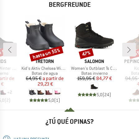
BERGFREUNDE
n 55%
hasta un 55%
47%
55
o
Descuento
Descuento
Desc
MARCA
MARCA
MARCA
IDS
TRETORN
SALOMON
PEPINO
Artículo
Artículo
Art
er Boots
Kid's Aktiv Chelsea Winter
Women's Outblast Ts CSWP
Ki
group
Product group
Product group
Prod
ierno
Botas de agua
Botas invierno
Bota
ecio
ecio reducido
Precio
Precio reducido
Precio
Precio reducido
artir de
64,95 €
a partir de
159,95 €
84,77 €
94,95 
 €
29,23 €
4
+
2
5,0
(
24
)
5,0
(
2
)
5,0
(
1
)
¿TÚ QUÉ OPINAS?