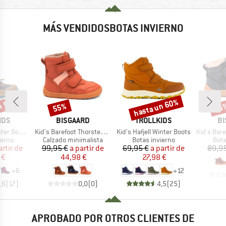
MÁS VENDIDOSBOTAS INVIERNO
n 55%
hasta un 60%
55%
55
o
Descuento
Descuento
Desc
MARCA
MARCA
MA
IDS
BISGAARD
TROLLKIDS
BI
Artículo
Artículo
Artículo
 Boots XT
Kid's Barefoot Thorsten Tex
Kid's Hafjell Winter Boots
Kid's Baref
group
Product group
Product group
Prod
ierno
Calzado minimalista
Botas invierno
Bota
ecio
ecio reducido
Precio
Precio reducido
Precio
Precio reducido
artir de
99,95 €
a partir de
69,95 €
a partir de
89,95
 €
44,98 €
27,98 €
+
6
+
12
,6
(
17
)
0,0
(
0
)
4,5
(
25
)
APROBADO POR OTROS CLIENTES DE