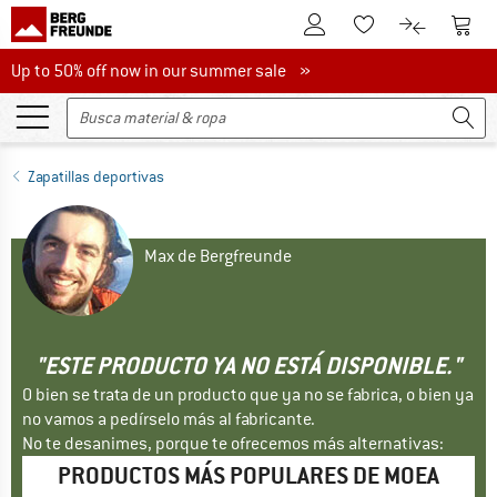
A la cuenta de cliente
A la 
A la lista de favori
A la compar
Up to 50% off now in our summer sale
Up to 50% off now in our summer sale »
Zapatillas deportivas
Max de Bergfreunde
"ESTE PRODUCTO YA NO ESTÁ DISPONIBLE."
O bien se trata de un producto que ya no se fabrica, o bien ya
no vamos a pedírselo más al fabricante.
No te desanimes, porque te ofrecemos más alternativas:
PRODUCTOS MÁS POPULARES DE MOEA