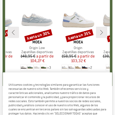
n 35%
hasta un 30%
hasta un 35%
has
to
Descuento
Descuento
Des
CA
A
MARCA
MOEA
MARCA
MOEA
ulo
Artículo
Origin Low
Artículo
Origin
up
portivas
Product group
Zapatillas deportivas
Product group
Zapatillas deportivas
Produc
Zapatil
artir de
ecio
ecio reducido
148,95 €
a partir de
Precio
Precio reducido
158,95 €
a partir de
Precio
Precio reducido
138,95
2 €
104,27 €
103,32 €
1
+
3
+
2
0,0
(
0
)
0,0
(
0
)
0,0
(
0
)
Utilizamos cookies y tecnologías similares para garantizar las funciones
necesarias de nuestro sitio Web. También ofrecemos servicios y
características adicionales, analizamos nuestro tráfico de datos para
MOEA
-
Gen8 Pineapple and Corn - Zapatillas
personalizar el contenido y la publicidad, y para proporcionar recursos de
redes sociales. Esto también permite a nuestros socios de redes sociales,
deportivas
publicidad y análisis conocer el uso de nuestro sitio Web, algunos de los
cuales se encuentran en terceros países sin las salvaguardas adecuadas para
proteger tus datos. Haciendo clic en "SELECCIONAR TODAS" aceptas que
(0)