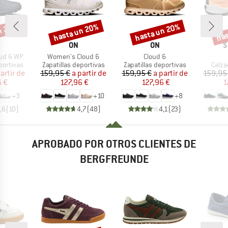
n 20%
hasta un 20%
hasta un 20%
has
o
Descuento
Descuento
Desc
RCA
MARCA
MARCA
M
ON
ON
S
Artículo
Artículo
ud 6 WP
Women's Cloud 6
Cloud 6
up
Product group
Product group
Produ
portivas
Zapatillas deportivas
Zapatillas deportivas
Calza
ecio
ecio reducido
Precio
Precio reducido
Precio
Precio reducido
artir de
159,95 €
a partir de
159,95 €
a partir de
159,95
6 €
127,96 €
127,96 €
1
+
3
+
10
+
8
,6
(
10
)
4,7
(
48
)
4,1
(
23
)
APROBADO POR OTROS CLIENTES DE
BERGFREUNDE