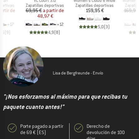
Artículo
Artículo
Artículo
Elan
VL Court 3.0
Women's Cloud 6 Wide
Women's 
up
Product group
Product group
Product
portivas
Zapatillas deportivas
Zapatillas deportivas
Zapatil
ecio
ecio reducido
Precio
Precio reducido
Precio
artir de
69,95 €
a partir de
159,95 €
169,95
 €
48,97 €
1
+
17
+
12
5,0
(
3
)
4,6
(
9
)
4,9
(
8
)
Lisa de Bergfreunde - Envío
"¡Nos esforzamos al máximo para que recibas tu
paquete cuanto antes!"
Porte pagado a partir
Derecho de
de 69 € (ES)
devolución de 100
días