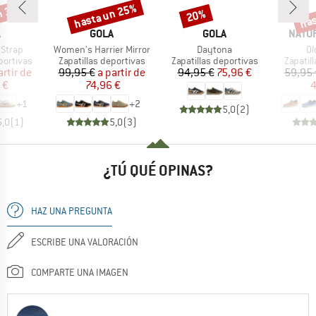
n 35%
hasta un 25%
has
20%
o
Descuento
Descuento
Desc
CA
MARCA
MARCA
MARC
A
GOLA
GOLA
NATU
Artículo
Artículo
Ar
 Strap
Women's Harrier Mirror
Daytona
Ol
up
Product group
Product group
Product
portivas
Zapatillas deportivas
Zapatillas deportivas
Zapatil
ecio
ecio reducido
Precio
Precio reducido
Precio
Precio reducido
artir de
99,95 €
a partir de
94,95 €
75,96 €
59,95 
 €
74,96 €
4
+
1
+
2
5,0
(
2
)
5,0
(
1
)
5,0
(
3
)
¿TÚ QUÉ OPINAS?
HAZ UNA PREGUNTA
ESCRIBE UNA VALORACIÓN
COMPARTE UNA IMAGEN