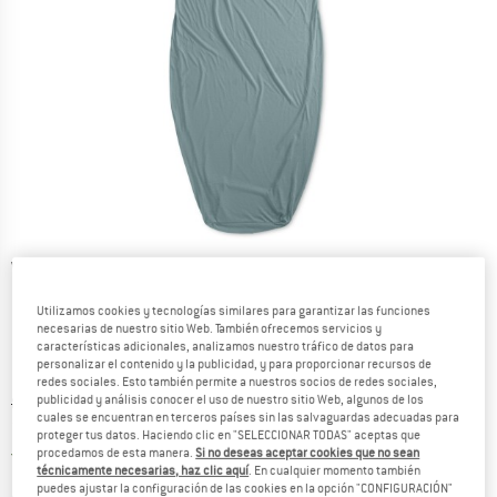
Vistas detalladas
Utilizamos cookies y tecnologías similares para garantizar las funciones
necesarias de nuestro sitio Web. También ofrecemos servicios y
características adicionales, analizamos nuestro tráfico de datos para
personalizar el contenido y la publicidad, y para proporcionar recursos de
redes sociales. Esto también permite a nuestros socios de redes sociales,
publicidad y análisis conocer el uso de nuestro sitio Web, algunos de los
Precio original :
Precio:
89,95
€
cuales se encuentran en terceros países sin las salvaguardas adecuadas para
76,46
€
incl. IVA
proteger tus datos. Haciendo clic en "SELECCIONAR TODAS" aceptas que
España. Información sobre los gastos de e
Envío gratuito
(ES)
procedamos de esta manera.
Si no deseas aceptar cookies que no sean
técnicamente necesarias, haz clic aquí
. En cualquier momento también
puedes ajustar la configuración de las cookies en la opción "CONFIGURACIÓN"