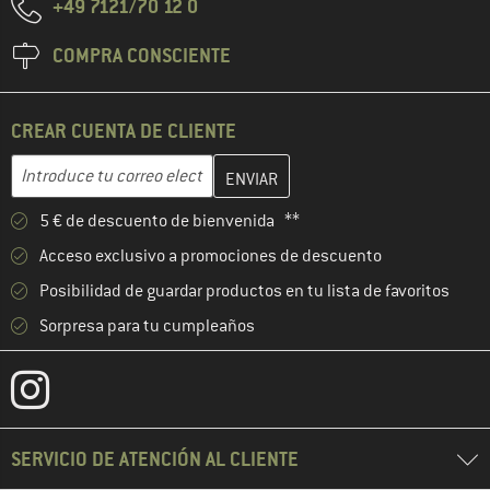
+49 7121/70 12 0
COMPRA CONSCIENTE
CREAR CUENTA DE CLIENTE
Introduce aquí tu dirección de correo electrónico y crea tu cuenta
Dirección de correo electrónico
5 € de descuento de bienvenida **
Acceso exclusivo a promociones de descuento
Posibilidad de guardar productos en tu lista de favoritos
Sorpresa para tu cumpleaños
SERVICIO DE ATENCIÓN AL CLIENTE