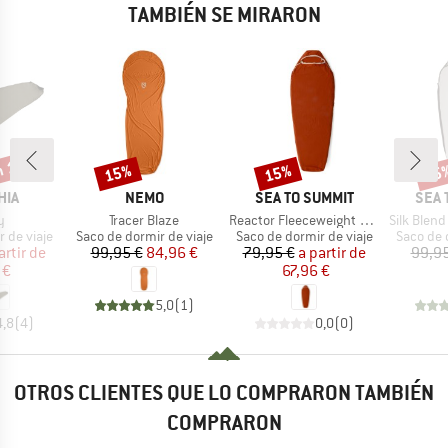
TAMBIÉN SE MIRARON
n 17%
15%
15%
15
o
Descuento
Descuento
Desc
MARCA
MARCA
MAR
HIA
NEMO
SEA TO SUMMIT
SEA 
lo
Artículo
Artículo
Artículo
y
Tracer Blaze
Reactor Fleeceweight Liner
Silk Blend Sleep
p
Product group
Product group
Product 
 de viaje
Saco de dormir de viaje
Saco de dormir de viaje
Saco de 
ecio
ecio reducido
Precio
Precio reducido
Precio
Precio reducido
artir de
99,95 €
84,96 €
79,95 €
a partir de
99,95
 €
67,96 €
5,0
(
1
)
4,8
(
4
)
0,0
(
0
)
OTROS CLIENTES QUE LO COMPRARON TAMBIÉN
COMPRARON