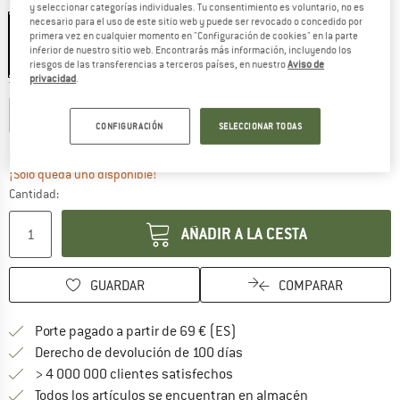
Color:
Arctic
y seleccionar categorías individuales. Tu consentimiento es voluntario, no es
necesario para el uso de este sitio web y puede ser revocado o concedido por
primera vez en cualquier momento en "Configuración de cookies" en la parte
inferior de nuestro sitio web. Encontrarás más información, incluyendo los
riesgos de las transferencias a terceros países, en nuestro
Aviso de
15%
privacidad
.
Talla:
Long
Regular
Long
CONFIGURACIÓN
SELECCIONAR TODAS
El enlace se abre en una vent
Plazo de entrega: 5-7 días laborables
¡Solo queda uno disponible!
Cantidad:
AÑADIR A LA CESTA
GUARDAR
COMPARAR
¡encuentre más información
Porte pagado a partir de 69 € (ES)
vaya a la política de devo
Derecho de devolución de 100 días
> 4 000 000 clientes satisfechos
Todos los artículos se encuentran en almacén