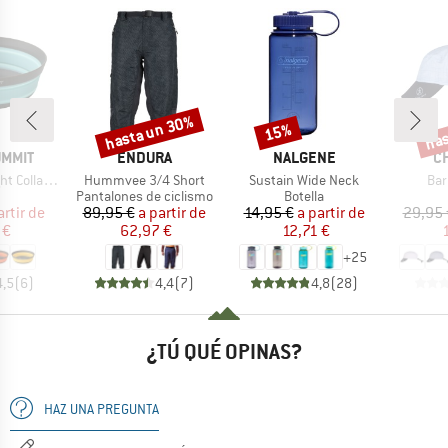
hasta un 30%
has
15%
o
Descuento
Descuento
Desc
MARCA
MARCA
M
UMMIT
ENDURA
NALGENE
C
Artículo
Artículo
Art
apsible Bowl
Hummvee 3/4 Short
Sustain Wide Neck
Bar
duct group
Product group
Product group
Pantalones de ciclismo
Botella
ecio
ecio reducido
Precio
Precio reducido
Precio
Precio reducido
artir de
89,95 €
a partir de
14,95 €
a partir de
29,95 
 €
62,97 €
12,71 €
+
25
4,5
(
6
)
4,4
(
7
)
4,8
(
28
)
¿TÚ QUÉ OPINAS?
HAZ UNA PREGUNTA