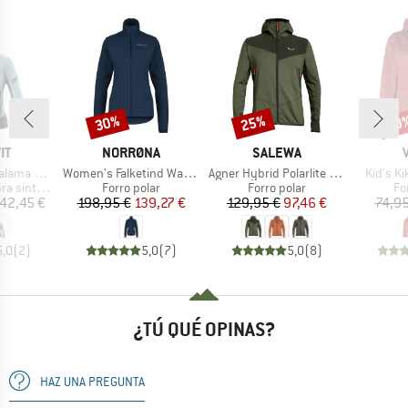
30%
25%
40
Descuento
Descuento
Desc
A
MARCA
MARCA
IT
NORRØNA
SALEWA
Artículo
Artículo
Artículo
Alpha Jacket
Women's Falketind Warm1 Jacket
Agner Hybrid Polarlite Durastretch Fullzip Hoody
Kid's K
Product group
Product group
Pr
sintética
Forro polar
Forro polar
Fo
ecio
Precio
Precio reducido
Precio
Precio reducido
42,45 €
198,95 €
139,27 €
129,95 €
97,46 €
74,95
5,0
(
2
)
5,0
(
7
)
5,0
(
8
)
¿TÚ QUÉ OPINAS?
HAZ UNA PREGUNTA