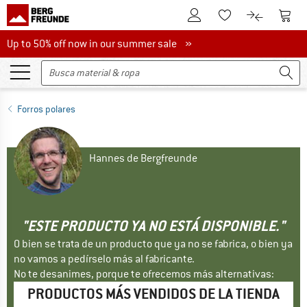
A la cuenta de cliente
A la 
A la lista de favori
A la compar
Up to 50% off now in our summer sale
Up to 50% off now in our summer sale »
Forros polares
Hannes de Bergfreunde
"ESTE PRODUCTO YA NO ESTÁ DISPONIBLE."
O bien se trata de un producto que ya no se fabrica, o bien ya
no vamos a pedírselo más al fabricante.
No te desanimes, porque te ofrecemos más alternativas:
PRODUCTOS MÁS VENDIDOS DE LA TIENDA