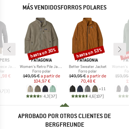
MÁS VENDIDOSFORROS POLARES
hasta un 30%
hasta un 53%
has
o
Descuento
Descuento
Desc
MARCA
MARCA
MA
PERS
PATAGONIA
PATAGONIA
PA
Artículo
Artículo
Artículo
ce Jacket
Women's Retro Pile Jacket
Better Sweater Jacket
Women's R1 Ai
 group
Product group
Product group
Pr
lar
Forro polar
Forro polar
Fo
ecio
ecio reducido
Precio
Precio reducido
Precio
Precio reducido
1,98 €
149,95 €
a partir de
149,95 €
a partir de
159,95
104,97 €
70,48 €
1
+
11
4,7
(
3
)
4,3
(
37
)
4,6
(
107
)
APROBADO POR OTROS CLIENTES DE
BERGFREUNDE