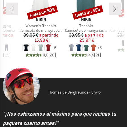
n 35%
hasta un 60%
hasta un 35%
30
o
Descuento
Descuento
Desc
CA
MARCA
MARCA
N
NIKIN
NIKIN
Artículo
Artículo
A
ogging
Women's Treeshirt
Treeshirt
T
p
Product group
Product group
Product g
e deporte
Camiseta de manga corta
Camiseta de manga corta
Camiseta d
ecio
ecio reducido
Precio
Precio reducido
Precio
Precio reducido
artir de
39,95 €
a partir de
39,95 €
a partir de
39,9
 €
15,98 €
25,97 €
+
6
+
6
,5
(
11
)
4,6
(
20
)
4,4
(
21
)
Thomas de Bergfreunde - Envío
"¡Nos esforzamos al máximo para que recibas tu
paquete cuanto antes!"