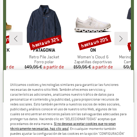
n 20%
hasta un 32%
hasta un 20%
has
to
Descuento
Descuento
Des
TOCK
MARCA
PATAGONIA
MARCA
ON
MA
HEB
 BF
Artículo
Retro Pile Jacket
Artículo
Women's Cloud 6
Artículo
MerinoMix150 Pi
t group
as
Product group
Forro polar
Product group
Zapatillas deportivas
Produc
Camise
artir de
ecio
ecio reducido
149,95 €
a partir de
Precio
Precio reducido
159,95 €
a partir de
Precio
Precio reducido
59,95 
 €
101,97 €
127,96 €
2
+
6
+
1
+
9
Utilizamos cookies y tecnologías similares para garantizar las funciones
,8
(
20
)
4,6
(
71
)
4,7
(
48
)
necesarias de nuestro sitio Web. También ofrecemos servicios y
características adicionales, analizamos nuestro tráfico de datos para
personalizar el contenido y la publicidad, y para proporcionar recursos de
redes sociales. Esto también permite a nuestros socios de redes sociales,
publicidad y análisis conocer el uso de nuestro sitio Web, algunos de los
cuales se encuentran en terceros países sin las salvaguardas adecuadas para
NIKIN
-
Treejacket Fleece - Forro polar
proteger tus datos. Haciendo clic en "SELECCIONAR TODAS" aceptas que
procedamos de esta manera.
Si no deseas aceptar cookies que no sean
(0)
técnicamente necesarias, haz clic aquí
. En cualquier momento también
puedes ajustar la configuración de las cookies en la opción "CONFIGURACIÓN"