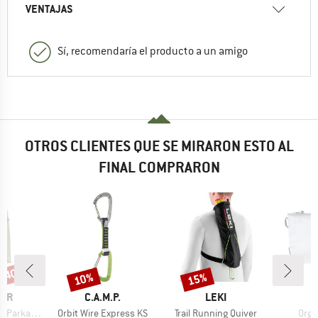
VENTAJAS
Sí, recomendaría el producto a un amigo
OTROS CLIENTES QUE SE MIRARON ESTO AL
FINAL COMPRARON
n 40%
10%
15%
o
Descuento
Descuento
MARCA
MARCA
LER
C.A.M.P.
LEKI
Artículo
Artículo
Artíc
rka W-Pro
Orbit Wire Express KS
Trail Running Quiver
Orga