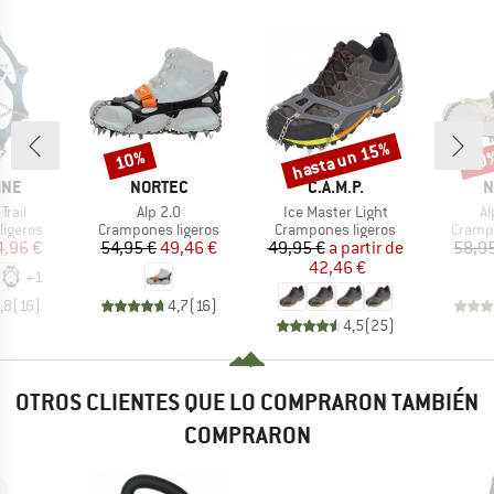
hasta un 15%
10%
10
o
Descuento
Descuento
Desc
MARCA
MARCA
M
INE
NORTEC
C.A.M.P.
N
Artículo
Artículo
Ar
Trail
Alp 2.0
Ice Master Light
Al
oup
Product group
Product group
Produc
ligeros
Crampones ligeros
Crampones ligeros
Crampo
ecio
ecio reducido
Precio
Precio reducido
Precio
Precio reducido
4,96 €
54,95 €
49,46 €
49,95 €
a partir de
58,95
42,46 €
+
1
,8
(
16
)
4,7
(
16
)
4,5
(
25
)
OTROS CLIENTES QUE LO COMPRARON TAMBIÉN
COMPRARON