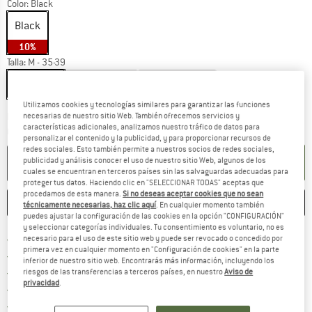
Color:
Black
Black
10%
Talla:
M - 35-39
M - 35-39
L - 40-43
XL - 44-48
Utilizamos cookies y tecnologías similares para garantizar las funciones
El enlace se abre en una ventana de
Plazo de entrega: 5-7 días laborables
necesarias de nuestro sitio Web. También ofrecemos servicios y
características adicionales, analizamos nuestro tráfico de datos para
Cantidad:
personalizar el contenido y la publicidad, y para proporcionar recursos de
redes sociales. Esto también permite a nuestros socios de redes sociales,
AÑADIR A LA CESTA
publicidad y análisis conocer el uso de nuestro sitio Web, algunos de los
cuales se encuentran en terceros países sin las salvaguardas adecuadas para
proteger tus datos. Haciendo clic en "SELECCIONAR TODAS" aceptas que
procedamos de esta manera.
Si no deseas aceptar cookies que no sean
GUARDAR
COMPARAR
técnicamente necesarias, haz clic aquí
. En cualquier momento también
puedes ajustar la configuración de las cookies en la opción "CONFIGURACIÓN"
y seleccionar categorías individuales. Tu consentimiento es voluntario, no es
¡encuentre más información
Porte pagado a partir de 69 € (ES)
necesario para el uso de este sitio web y puede ser revocado o concedido por
primera vez en cualquier momento en "Configuración de cookies" en la parte
vaya a la política de devo
Derecho de devolución de 100 días
inferior de nuestro sitio web. Encontrarás más información, incluyendo los
> 4 000 000 clientes satisfechos
riesgos de las transferencias a terceros países, en nuestro
Aviso de
privacidad
.
Todos los artículos se encuentran en almacén
¡toda la informac
Protección del comprador de Trusted Shops