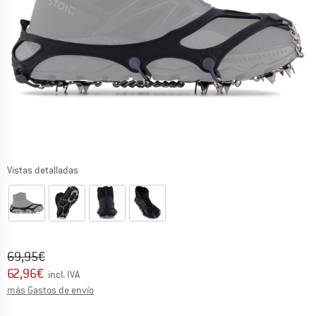
Vistas detalladas
Precio original :
Precio:
69,95
€
62,96
€
incl. IVA
Información sobre los gastos de envío. Se abre en u
más Gastos de envío