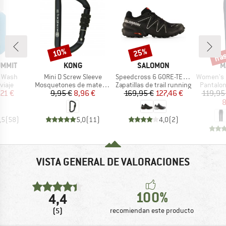
has
10%
25%
o
Descuento
Descuento
Desc
MARCA
MARCA
M
UMMIT
KONG
SALOMON
M
Artículo
Artículo
Artículo
s Wash
Mini D Screw Sleeve
Speedcross 6 GORE-TEX 20 Years
Women's Ru
group
Product group
Product group
Product 
viaje
Mosquetones de material
Zapatillas de trail running
Pantalon
ecio
ecio reducido
Precio
Precio reducido
Precio
Precio reducido
,21 €
9,95 €
8,96 €
169,95 €
127,46 €
119,95
8
,5
(
58
)
5,0
(
11
)
4,0
(
2
)
VISTA GENERAL DE VALORACIONES
100%
4,4
(5)
recomiendan este producto