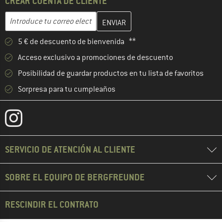
CREAR CUENTA DE CLIENTE
Introduce aquí tu dirección de correo electrónico y crea tu cuenta
Dirección de correo electrónico
5 € de descuento de bienvenida **
Acceso exclusivo a promociones de descuento
Posibilidad de guardar productos en tu lista de favoritos
Sorpresa para tu cumpleaños
SERVICIO DE ATENCIÓN AL CLIENTE
SOBRE EL EQUIPO DE BERGFREUNDE
RESCINDIR EL CONTRATO