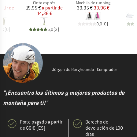
ct group
Product group
Product group
a
Cinta exprés
Mochila de running
ecio
ecio reducido
Precio
Precio reducido
Precio
Precio reducido
artir de
15,95 €
a partir de
39,95 €
33,96 €
2
 €
14,36 €
0,0
(
0
)
0,0
(
0
)
5,0
(
2
)
Jürgen de Bergfreunde - Comprador
"¡Encuentro los últimos y mejores productos de
montaña para ti!"
Porte pagado a partir
Derecho de
de 69 € (ES)
devolución de 100
días