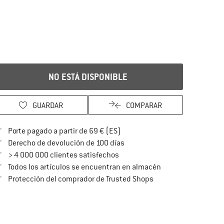
NO ESTÁ DISPONIBLE
GUARDAR
COMPARAR
¡encuentre más información so
Porte pagado a partir de 69 € (ES)
vaya a la política de devoluc
Derecho de devolución de 100 días
> 4 000 000 clientes satisfechos
Todos los artículos se encuentran en almacén
¡toda la información 
Protección del comprador de Trusted Shops