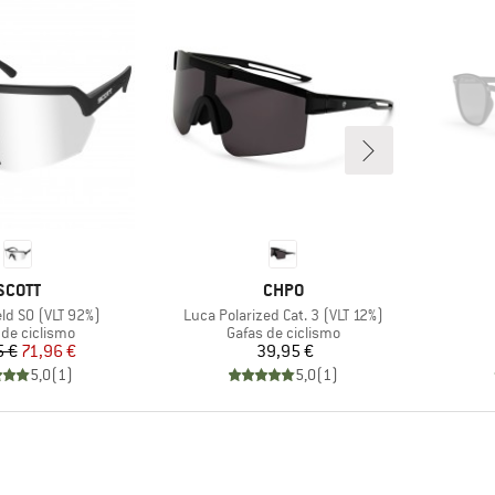
MARCA
MARCA
SCOTT
CHPO
Artículo
eld S0 (VLT 92%)
Luca Polarized Cat. 3 (VLT 12%)
ct group
Product group
 de ciclismo
Gafas de ciclismo
Precio
Precio reducido
Precio
5 €
71,96 €
39,95 €
5,0
(
1
)
5,0
(
1
)