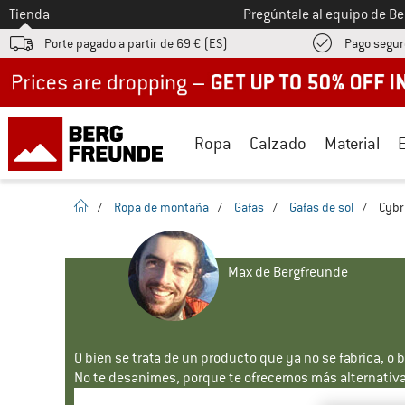
A la
Tienda
Pregúntale al equipo de B
Porte pagado a partir de 69 € (ES)
Pago segur
Up to 50% off now in our summer sale
Ropa
Calzado
Material
la pagina de inicio
/
Ropa de montaña
/
Gafas
/
Gafas de sol
/
Cybr
Max de Bergfreunde
O bien se trata de un producto que ya no se fabrica, o 
No te desanimes, porque te ofrecemos más alternativa