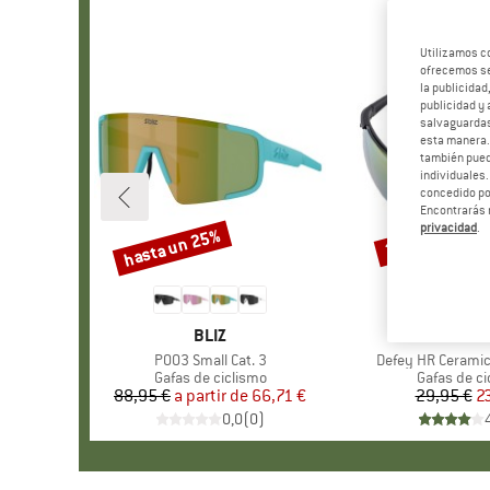
Utilizamos c
ofrecemos ser
la publicidad
publicidad y 
salvaguardas
esta manera
también pued
individuales.
concedido por
Encontrarás 
privacidad
.
hasta un 25%
20%
Descuento
Descuento
MARCA
BLIZ
MARC
ALPIN
Artículo
P003 Small Cat. 3
Artículo
Defey HR Ceramic 
Product group
Gafas de ciclismo
Product gr
Gafas de ci
88,95 €
a partir de
Precio
Precio reducido
66,71 €
29,95 €
Pr
Pr
2
0,0
(
0
)