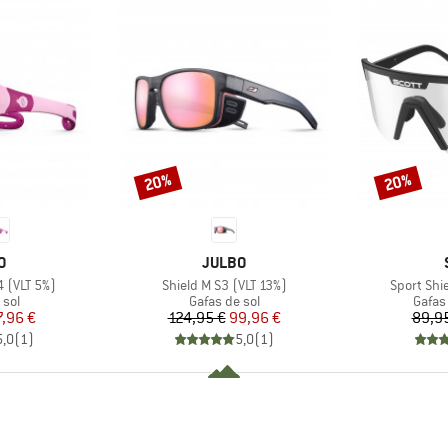
20%
20%
Descuento
Descuento
A
MARCA
O
JULBO
Artículo
Artículo
4 (VLT 5%)
Shield M S3 (VLT 13%)
Sport Shi
 group
Product group
Produ
 sol
Gafas de sol
Gafas
ecio
ecio reducido
Precio
Precio reducido
7,96 €
124,95 €
99,96 €
89,9
5,0
(
1
)
5,0
(
1
)