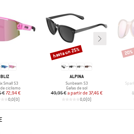
hasta un 25%
20%
Descuento
Descu
MARCA
MARCA
BLIZ
ALPINA
ulo
Artículo
Artíc
ix Small S3
Sunbeam S3
Spar
ct group
Product group
 de ciclismo
Gafas de sol
Precio
Precio reducido
Precio
Precio reducido
5 €
72,94 €
49,95 €
a partir de
37,46 €
1
0,0
(
0
)
0,0
(
0
)
E