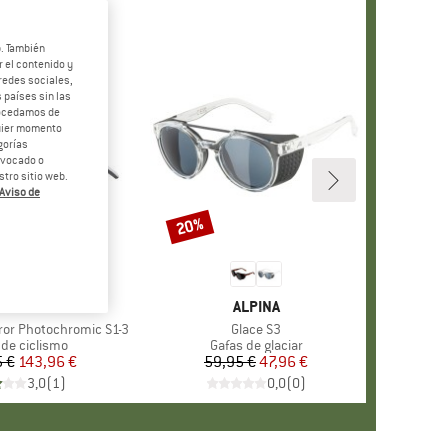
b. También
 el contenido y
redes sociales,
 países sin las
rocedamos de
quier momento
gorías
revocado o
tro sitio web.
Aviso de
20%
o
Descuento
MARCA
ALPINA
MARCA
ALPINA
rror Photochromic S1-3
Artículo
Glace S3
ct group
 de ciclismo
Product group
Gafas de glaciar
 €
Precio
Precio reducido
143,96 €
59,95 €
Precio
Precio reducido
47,96 €
3,0
(
1
)
0,0
(
0
)