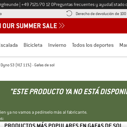
Llámenos al
ergfreunde
|
+49 7121/70 12 0
Preguntas frecuentes y ayuda
Estado 
¡encuentre información sobre el pago aquí! Se abre en una ventana de inf
o
Derecho de devolución de 100
Escalada
Bicicleta
Invierno
Todos los deportes
Ma
 Dyno S3 (VLT 11%) - Gafas de sol
"ESTE PRODUCTO YA NO ESTÁ DISPONI
bien ya no vamos a pedírselo más al fabricante.
s:
PRODUCTOS MÁS POPULARES EN GAFAS DE SOL