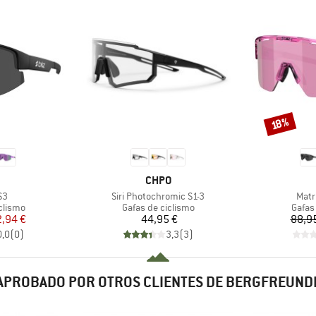
Descuento
18%
CA
MARCA
CHPO
o
Artículo
Artíc
S3
Siri Photochromic S1-3
Matr
oup
Product group
Produ
clismo
Gafas de ciclismo
Gafas
ecio
ecio reducido
Precio
2,94 €
44,95 €
88,9
0,0
(
0
)
3,3
(
3
)
APROBADO POR OTROS CLIENTES DE BERGFREUND