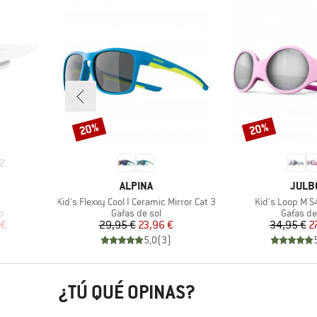
20%
20%
Descuento
Descuento
2
MARCA
MARC
ALPINA
JULB
Artículo
Artículo
Kid's Flexxy Cool I Ceramic Mirror Cat 3
Kid's Loop M S
Product group
Product
o
Gafas de sol
Gafas de
reducido
Precio
Precio reducido
Pr
Pr
 €
29,95 €
23,96 €
34,95 €
2
)
5,0
(
3
)
¿TÚ QUÉ OPINAS?