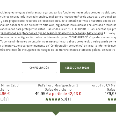
ookies y tecnologías similares para garantizar las funciones necesarias de nuestro sitio We
vicios y características adicionales, analizamos nuestro tráfico de datos para personalizar
, y para proporcionar recursos de redes sociales. Esto también permite a nuestros socios de 
análisis conocer el uso de nuestro sitio Web, algunos de los cuales se encuentran en terceros
 adecuadas para proteger tus datos. Haciendo clic en "SELECCIONAR TODAS" aceptas que p
.
Si no deseas aceptar cookies que no sean técnicamente necesarias, haz clic aquí
. En cual
es ajustar la configuración de las cookies en la opción "CONFIGURACIÓN" y seleccionar cate
 Tu consentimiento es voluntario, no es necesario para el uso de este sitio web y puede ser 
 primera vez en cualquier momento en "Configuración de cookies" en la parte inferior de nues
más información, incluyendo los riesgos de las transferencias a terceros países, en nuestro
hasta un 15%
20%
Descuento
Descuent
CONFIGURACIÓN
SELECCIONAR TODAS
+
4
A
A
MARCA
JULBO
Mirror Cat 3
Artículo
Kid's Fury Mini Spectron 3
Artículo
Turbo Pro QV Mi
oup
clismo
Product group
Gafas de ciclismo
Produ
Gafas
ecio
ecio reducido
3,96 €
49,95 €
a partir de
Precio
Precio reducido
42,46 €
179,95
4,0
(
3
)
5,0
(
1
)