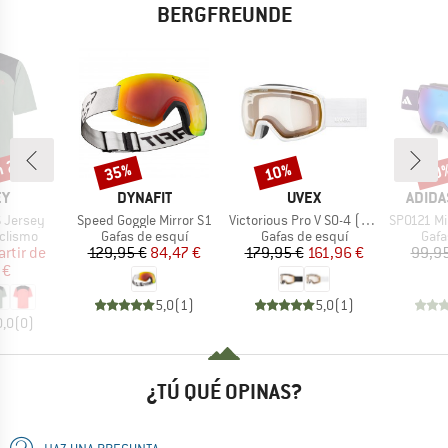
BERGFREUNDE
n 29%
35%
10%
10
o
Descuento
Descuento
Desc
A
MARCA
MARCA
MARC
EY
DYNAFIT
UVEX
ADIDA
Artículo
Artículo
Artículo
S Jersey
Speed Goggle Mirror S1
Victorious Pro V S0-4 (VLT 7-81%)
SP0121 Mirr
oup
Product group
Product group
Prod
iclismo
Gafas de esquí
Gafas de esquí
Gafa
ecio
ecio reducido
Precio
Precio reducido
Precio
Precio reducido
artir de
129,95 €
84,47 €
179,95 €
161,96 €
99,95
 €
5,0
(
1
)
5,0
(
1
)
0,0
(
0
)
¿TÚ QUÉ OPINAS?