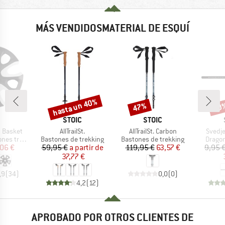
MÁS VENDIDOSMATERIAL DE ESQUÍ
hasta un 40%
47%
60
o
Descuento
Descuento
Desc
CA
MARCA
MARCA
STOIC
STOIC
Artículo
Artículo
Artícul
 Basket
AllTrailSt.
AllTrailSt. Carbon
Svedje
Product group
Product group
Produc
trekking
Bastones de trekking
Bastones de trekking
Dragon
ecio
ecio reducido
Precio
Precio reducido
Precio
Precio reducido
06 €
59,95 €
a partir de
119,95 €
63,57 €
9,95 
37,77 €
,9
(
34
)
0,0
(
0
)
4,2
(
12
)
APROBADO POR OTROS CLIENTES DE