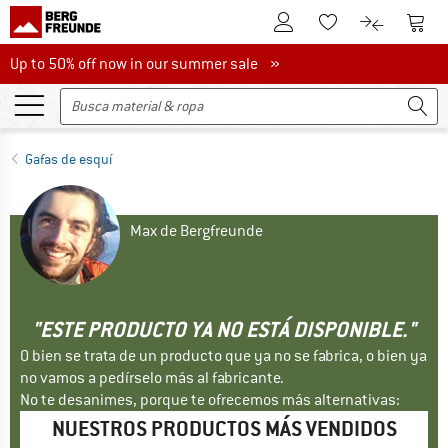
A la cuenta de cliente
A la 
A la lista de favori
A la compar
Up to 50% off now in our summer sale
Up to 50% off now in our summer sale »
Gafas de esquí
Max de Bergfreunde
"ESTE PRODUCTO YA NO ESTÁ DISPONIBLE."
O bien se trata de un producto que ya no se fabrica, o bien ya
no vamos a pedírselo más al fabricante.
No te desanimes, porque te ofrecemos más alternativas:
NUESTROS PRODUCTOS MÁS VENDIDOS