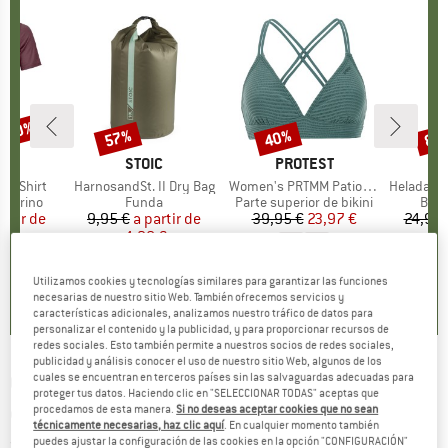
n 30%
57%
40%
80
to
Descuento
Descuento
Des
OX
MARCA
STOIC
MARCA
PROTEST
k T-Shirt
Artículo
HarnosandSt. II Dry Bag
Artículo
Women's PRTMM Patio Triangle
Artículo
HeladagenSt. Insulated
up
 merino
Product group
Funda
Product group
Parte superior de bikini
Prod
Bote
artir de
ecio
ecio reducido
9,95 €
a partir de
Precio
Precio reducido
39,95 €
Precio
Precio reducido
23,97 €
24,95 
 €
4,28 €
4,9
(
23
)
Utilizamos cookies y tecnologías similares para garantizar las funciones
4,3
(
3
)
5,0
(
2
)
necesarias de nuestro sitio Web. También ofrecemos servicios y
características adicionales, analizamos nuestro tráfico de datos para
personalizar el contenido y la publicidad, y para proporcionar recursos de
redes sociales. Esto también permite a nuestros socios de redes sociales,
publicidad y análisis conocer el uso de nuestro sitio Web, algunos de los
OAKLEY
-
cuales se encuentran en terceros países sin las salvaguardas adecuadas para
Fall Line M S2 VLT 38% - Gafas de
proteger tus datos. Haciendo clic en "SELECCIONAR TODAS" aceptas que
esquí
procedamos de esta manera.
Si no deseas aceptar cookies que no sean
técnicamente necesarias, haz clic aquí
. En cualquier momento también
puedes ajustar la configuración de las cookies en la opción "CONFIGURACIÓN"
(0)