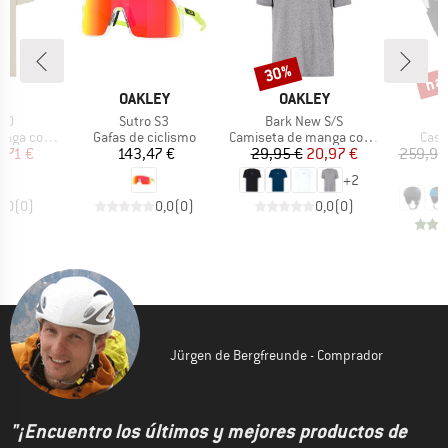
has
30%
o
Descuento
Desc
A
MARCA
MARCA
M
EY
OAKLEY
OAKLEY
O
Artículo
Artículo
2.0
Sutro S3
Bark New S/S
Product group
Product group
Prod
ga corta
Gafas de ciclismo
Camiseta de manga corta
Casc
ecio
ecio reducido
Precio
Precio
Precio reducido
8,71 €
143,47 €
29,95 €
20,97 €
259,95
1
+
2
0,0
(
0
)
0,0
(
0
)
0,0
(
0
)
Jürgen de Bergfreunde - Comprador
"¡Encuentro los últimos y mejores productos de