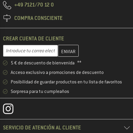
+49 7121/70 12 0
COMPRA CONSCIENTE
CREAR CUENTA DE CLIENTE
Introduce aquí tu dirección de correo electrónico y crea tu cuenta
Dirección de correo electrónico
5 € de descuento de bienvenida **
Acceso exclusivo a promociones de descuento
Posibilidad de guardar productos en tu lista de favoritos
Sorpresa para tu cumpleaños
SERVICIO DE ATENCIÓN AL CLIENTE