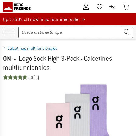
A la cuenta de cliente
A la 
A la lista de favori
A la compar
Up to 50% off now in our summer sale
Up to 50% off now in our summer sale »
Calcetines multifuncionales
ON
-
Logo Sock High 3-Pack - Calcetines
multifuncionales
5,0
(1)