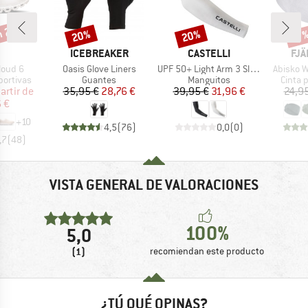
n 20%
20%
20%
o
Descuento
Descuento
Desc
17
RCA
MARCA
MARCA
MA
ICEBREAKER
CASTELLI
FJÄ
Artículo
Artículo
Artículo
loud 6
Oasis Glove Liners
UPF 50+ Light Arm 3 Sleeves
Abisko 
up
Product group
Product group
Produc
portivas
Guantes
Manguitos
Cinta p
ecio
ecio reducido
Precio
Precio reducido
Precio
Precio reducido
artir de
35,95 €
28,76 €
39,95 €
31,96 €
24,9
 €
+
10
4,5
(
76
)
0,0
(
0
)
,7
(
48
)
VISTA GENERAL DE VALORACIONES
100%
5,0
(1)
recomiendan este producto
¿TÚ QUÉ OPINAS?