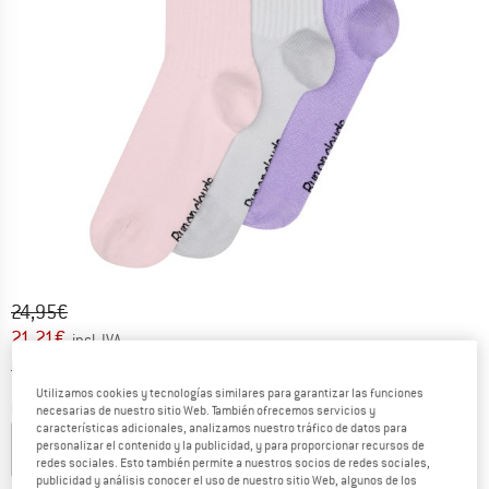
Precio original :
Precio:
24,95
€
21,21
€
incl. IVA
Información sobre los gastos de envío. Se abre en u
más Gastos de envío
Utilizamos cookies y tecnologías similares para garantizar las funciones
Color:
Orchid / Bloom
necesarias de nuestro sitio Web. También ofrecemos servicios y
características adicionales, analizamos nuestro tráfico de datos para
personalizar el contenido y la publicidad, y para proporcionar recursos de
redes sociales. Esto también permite a nuestros socios de redes sociales,
publicidad y análisis conocer el uso de nuestro sitio Web, algunos de los
15%
15%