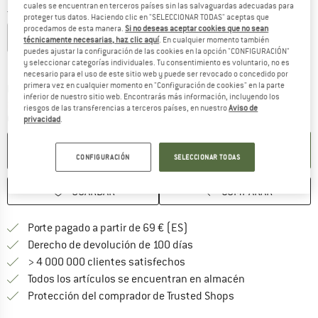
cuales se encuentran en terceros países sin las salvaguardas adecuadas para
Talla: EU
43-46
proteger tus datos. Haciendo clic en "SELECCIONAR TODAS" aceptas que
procedamos de esta manera.
Si no deseas aceptar cookies que no sean
EU
35-38,5
EU
39-42,5
EU
43-46
EU
47-49
técnicamente necesarias, haz clic aquí
. En cualquier momento también
puedes ajustar la configuración de las cookies en la opción "CONFIGURACIÓN"
Guía de tallas
y seleccionar categorías individuales. Tu consentimiento es voluntario, no es
necesario para el uso de este sitio web y puede ser revocado o concedido por
primera vez en cualquier momento en "Configuración de cookies" en la parte
El enlace se abre en una ventana de
Plazo de entrega: 5-7 días laborables
inferior de nuestro sitio web. Encontrarás más información, incluyendo los
¡Solo queda uno disponible!
riesgos de las transferencias a terceros países, en nuestro
Aviso de
Cantidad:
privacidad
.
AÑADIR A LA CESTA
CONFIGURACIÓN
SELECCIONAR TODAS
GUARDAR
COMPARAR
¡encuentre más información
Porte pagado a partir de 69 € (ES)
vaya a la política de devo
Derecho de devolución de 100 días
> 4 000 000 clientes satisfechos
Todos los artículos se encuentran en almacén
¡toda la informac
Protección del comprador de Trusted Shops