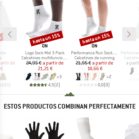
n 25%
hasta un 15%
hasta un 15%
o
Descuento
Descuento
RCA
MARCA
MARCA
ON
ON
Artículo
Artículo
Artículo
die
Logo Sock Mid 3-Pack
Performance Run Sock Mid
Performance
ct group
Product group
Product group
Product
s
Calcetines multifuncionales
Calcetines de running
Calceti
ecio
ecio reducido
Precio
Precio reducido
Precio
Precio reducido
artir de
24,95 €
a partir de
21,95 €
a partir de
a part
 €
21,21 €
18,66 €
+
3
+
2
0,0
(
0
)
4,5
(
2
)
0,0
(
0
)
ESTOS PRODUCTOS COMBINAN PERFECTAMENTE