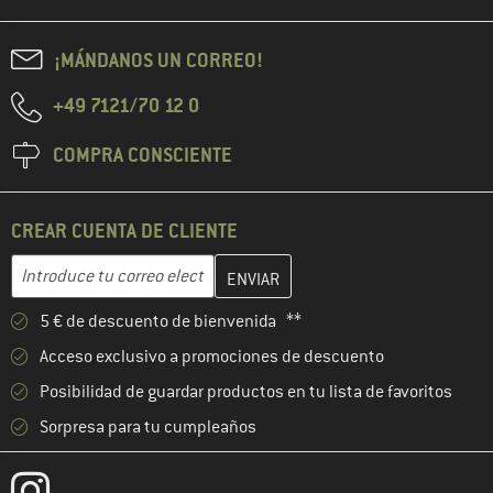
¡MÁNDANOS UN CORREO!
+49 7121/70 12 0
COMPRA CONSCIENTE
CREAR CUENTA DE CLIENTE
Introduce aquí tu dirección de correo electrónico y crea tu cuenta
Dirección de correo electrónico
5 € de descuento de bienvenida **
Acceso exclusivo a promociones de descuento
Posibilidad de guardar productos en tu lista de favoritos
Sorpresa para tu cumpleaños