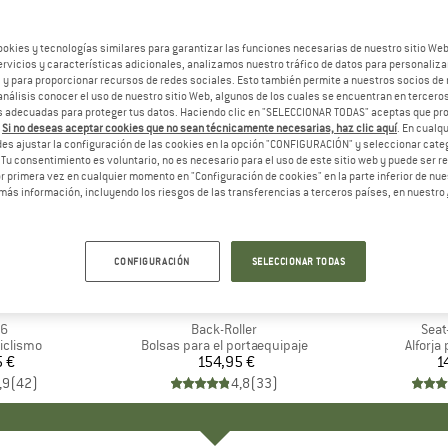
ookies y tecnologías similares para garantizar las funciones necesarias de nuestro sitio We
vicios y características adicionales, analizamos nuestro tráfico de datos para personalizar
, y para proporcionar recursos de redes sociales. Esto también permite a nuestros socios de 
análisis conocer el uso de nuestro sitio Web, algunos de los cuales se encuentran en terceros
 adecuadas para proteger tus datos. Haciendo clic en "SELECCIONAR TODAS" aceptas que p
.
Si no deseas aceptar cookies que no sean técnicamente necesarias, haz clic aquí
. En cual
es ajustar la configuración de las cookies en la opción "CONFIGURACIÓN" y seleccionar cate
 Tu consentimiento es voluntario, no es necesario para el uso de este sitio web y puede ser 
 primera vez en cualquier momento en "Configuración de cookies" en la parte inferior de nues
más información, incluyendo los riesgos de las transferencias a terceros países, en nuestro
CONFIGURACIÓN
SELECCIONAR TODAS
+
2
A
EB
MARCA
ORTLIEB
M
O
o
26
Artículo
Back-Roller
Artí
Seat
up
iclismo
Product group
Bolsas para el portaequipaje
Produc
Alforja 
5 €
ecio
154,95 €
Precio
1
,9
(
42
)
4,8
(
33
)