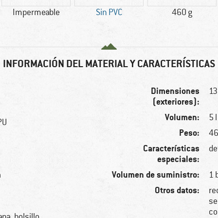
Impermeable
Sin PVC
460 g
INFORMACIÓN DEL MATERIAL Y CARACTERÍSTICAS
Dimensiones
13
(exteriores):
Volumen:
5 l
PU
Peso:
46
Características
de
especiales:
Volumen de suministro:
a
1 
Otros datos:
re
se
co
pa, bolsillo