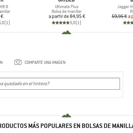
Artículo
Artículo
HB 8
Ultimate Plus
Jagger H
oup
Product group
P
nillar
Bolsa de manillar
R
ecio
Precio
 €
a partir de
84,95 €
59,95 €
a 
5,0
(
1
)
5,0
(
1
)
ÓN
COMPARTE UNA IMAGEN
RODUCTOS MÁS POPULARES EN BOLSAS DE MANILL