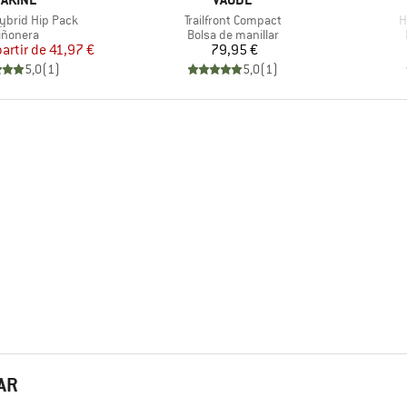
Artículo
A
ybrid Hip Pack
Trailfront Compact
H
roduct group
Product group
iñonera
Bolsa de manillar
Precio
Precio reducido
Precio
partir de
41,97 €
79,95 €
5,0
(
1
)
5,0
(
1
)
AR