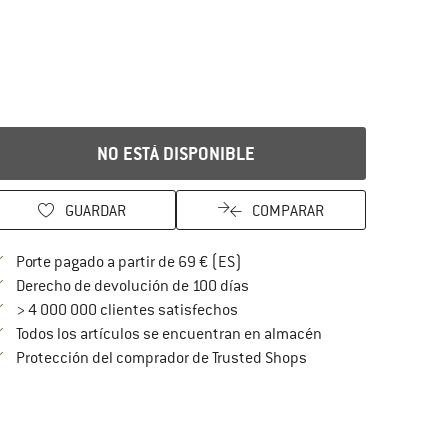
NO ESTÁ DISPONIBLE
GUARDAR
COMPARAR
¡encuentre más información so
Porte pagado a partir de 69 € (ES)
vaya a la política de devoluc
Derecho de devolución de 100 días
> 4 000 000 clientes satisfechos
Todos los artículos se encuentran en almacén
¡toda la información 
Protección del comprador de Trusted Shops