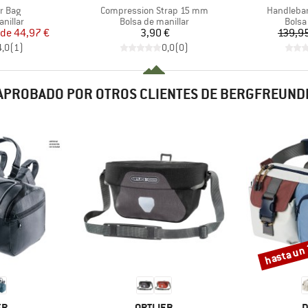
Artículo
Artículo
r Bag
Compression Strap 15 mm
Handlebar
oup
Product group
Produ
nillar
Bolsa de manillar
Bolsa
ecio
ecio reducido
Precio
 de
44,97 €
3,90 €
139,9
4,0
(
1
)
0,0
(
0
)
APROBADO POR OTROS CLIENTES DE BERGFREUND
hasta un
Descuento
A
MARCA
M
ER
ORTLIEB
D