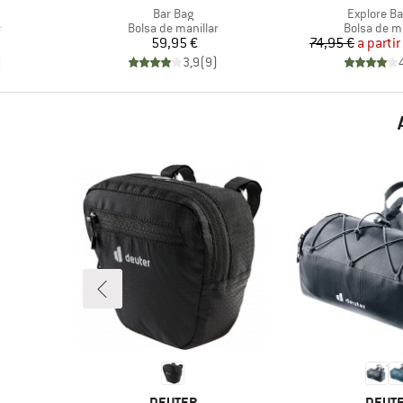
Artículo
Artículo
Bar Bag
Explore Ba
Product group
Product gr
r
Bolsa de manillar
Bolsa de ma
Precio
Pr
Pr
59,95 €
74,95 €
a partir
)
3,9
(
9
)
MARCA
MARC
DEUTER
DEUT