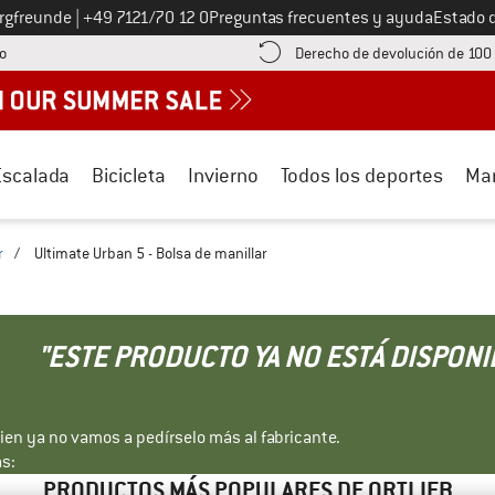
Llámenos al
ergfreunde
|
+49 7121/70 12 0
Preguntas frecuentes y ayuda
Estado 
¡encuentre información sobre el pago aquí! Se abre en una ventana de inf
o
Derecho de devolución de 100
Escalada
Bicicleta
Invierno
Todos los deportes
Ma
r
/
Ultimate Urban 5 - Bolsa de manillar
"ESTE PRODUCTO YA NO ESTÁ DISPONI
bien ya no vamos a pedírselo más al fabricante.
s:
PRODUCTOS MÁS POPULARES DE ORTLIEB