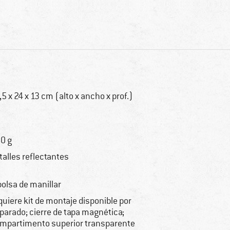
,5 x 24 x 13 cm (alto x ancho x prof.)
0 g
talles reflectantes
bolsa de manillar
quiere kit de montaje disponible por
parado; cierre de tapa magnética;
mpartimento superior transparente