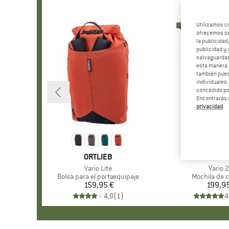
Utilizamos c
ofrecemos ser
la publicidad
publicidad y 
salvaguardas
esta manera
también pued
individuales.
concedido por
Encontrarás 
privacidad
.
MARCA
ORTLIEB
MARC
ORTLI
Artículo
Vario Lite
Artícul
Vario 
Product group
Bolsa para el portaequipaje
Product gro
Mochila de c
159,95 €
Precio
199,9
Pr
4,0
(
1
)
4