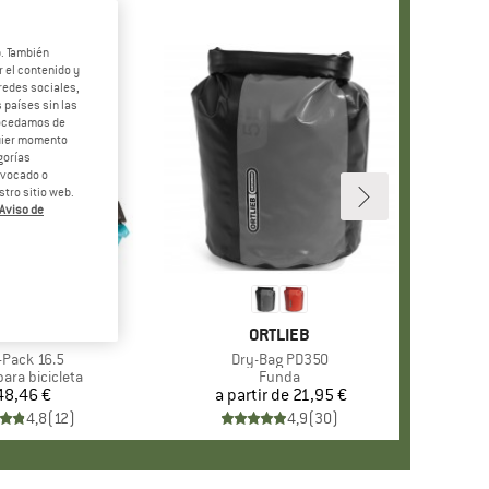
b. También
 el contenido y
redes sociales,
 países sin las
rocedamos de
quier momento
gorías
revocado o
tro sitio web.
Aviso de
ARCA
RTLIEB
MARCA
ORTLIEB
culo
-Pack 16.5
Artículo
Dry-Bag PD350
t group
para bicicleta
Product group
Funda
48,46 €
Precio
a partir de
Precio
21,95 €
4,8
(
12
)
4,9
(
30
)