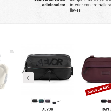
adicionales:
interior con cremallera
llaves
hasta un 40%
Descuento
+
2
MARCA
MARC
AEVOR
RAPH