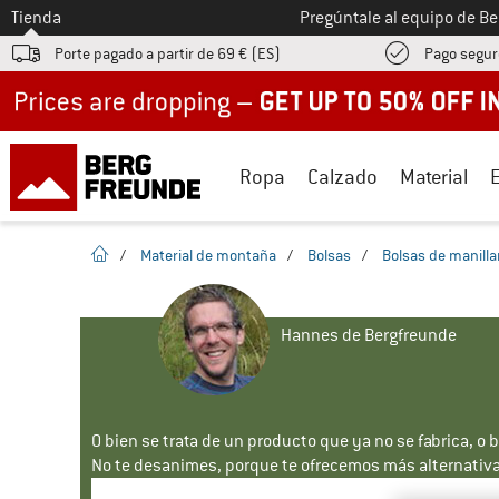
A la
Tienda
Pregúntale al equipo de B
Porte pagado a partir de 69 € (ES)
Pago segur
Up to 50% off now in our summer sale
Ropa
Calzado
Material
la pagina de inicio
/
Material de montaña
/
Bolsas
/
Bolsas de manilla
Hannes de Bergfreunde
O bien se trata de un producto que ya no se fabrica, o 
No te desanimes, porque te ofrecemos más alternativa