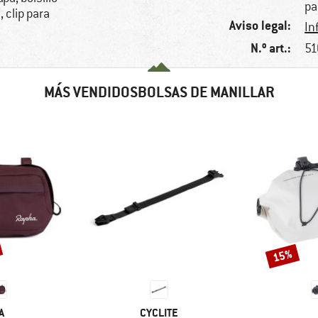
pa
, clip para
Aviso legal:
In
N.º art.:
51
MÁS VENDIDOSBOLSAS DE MANILLAR
15%
Descuento
A
MARCA
A
CYCLITE