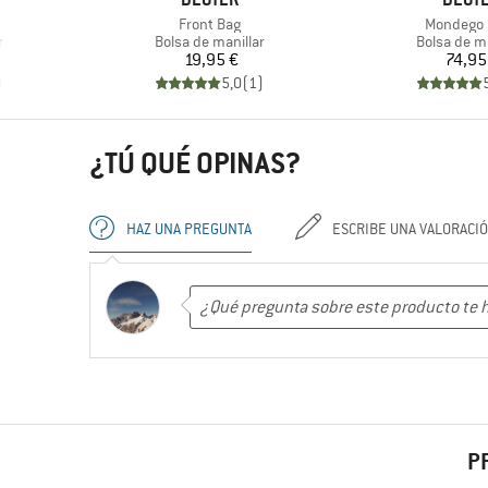
Artículo
Artículo
2
Front Bag
Mondego 
Product group
Product gr
r
Bolsa de manillar
Bolsa de ma
Precio
Pr
19,95 €
74,95
)
5,0
(
1
)
¿TÚ QUÉ OPINAS?
HAZ UNA PREGUNTA
ESCRIBE UNA VALORACI
P