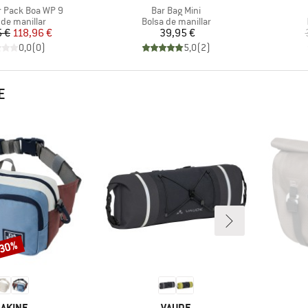
Artículo
 Pack Boa WP 9
Bar Bag Mini
ct group
Product group
 de manillar
Bolsa de manillar
Precio
Precio reducido
Precio
5 €
118,96 €
39,95 €
0,0
(
0
)
5,0
(
2
)
E
 30%
ARCA
MARCA
AKINE
VAUDE