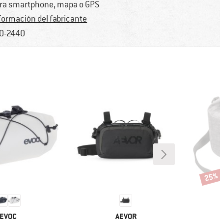
ra smartphone, mapa o GPS
formación del fabricante
0-2440
25%
Descu
MARCA
MARCA
EVOC
AEVOR