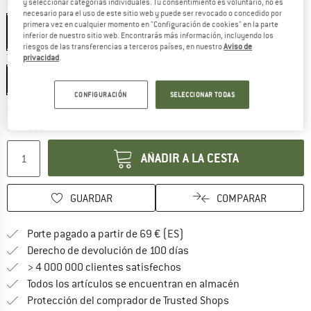
y seleccionar categorías individuales. Tu consentimiento es voluntario, no es
Color:
Black
necesario para el uso de este sitio web y puede ser revocado o concedido por
primera vez en cualquier momento en "Configuración de cookies" en la parte
inferior de nuestro sitio web. Encontrarás más información, incluyendo los
riesgos de las transferencias a terceros países, en nuestro
Aviso de
Talla:
18 l
privacidad
.
18 l
CONFIGURACIÓN
SELECCIONAR TODAS
El enlace se abre en una ventana de
Plazo de entrega: 5-7 días laborables
Cantidad:
AÑADIR A LA CESTA
GUARDAR
COMPARAR
¡encuentre más información
Porte pagado a partir de 69 € (ES)
vaya a la política de devo
Derecho de devolución de 100 días
> 4 000 000 clientes satisfechos
Todos los artículos se encuentran en almacén
¡toda la informac
Protección del comprador de Trusted Shops