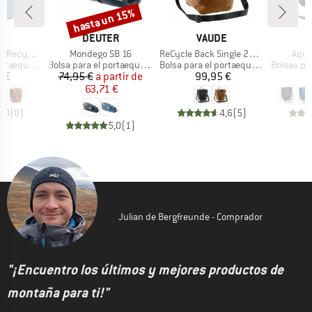
hasta un 15%
Descuento
A
MARCA
MARCA
E
DEUTER
VAUDE
Artículo
Artículo
Artíc
ecycled)
Mondego SB 16
ReCycle Back Single 20+16
Aqua
Product group
Product group
Product g
aequipaje
Bolsa para el portaequipaje
Bolsa para el portaequipaje
Bolsas para 
ecio
Precio
Precio reducido
Precio
5 €
74,95 €
a partir de
99,95 €
1
63,71 €
0,0
(
0
)
4,6
(
5
)
5,0
(
1
)
Julian de Bergfreunde - Comprador
"¡Encuentro los últimos y mejores productos de
montaña para ti!"