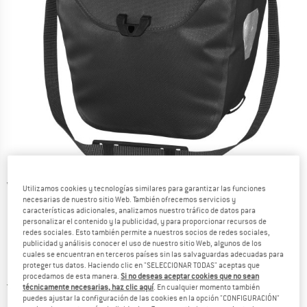
Vistas detalladas
Utilizamos cookies y tecnologías similares para garantizar las funciones
necesarias de nuestro sitio Web. También ofrecemos servicios y
características adicionales, analizamos nuestro tráfico de datos para
personalizar el contenido y la publicidad, y para proporcionar recursos de
redes sociales. Esto también permite a nuestros socios de redes sociales,
publicidad y análisis conocer el uso de nuestro sitio Web, algunos de los
cuales se encuentran en terceros países sin las salvaguardas adecuadas para
proteger tus datos. Haciendo clic en "SELECCIONAR TODAS" aceptas que
Precio:
116,96
€
incl. IVA
procedamos de esta manera.
Si no deseas aceptar cookies que no sean
España. Información sobre los gastos de e
Envío gratuito
(ES)
técnicamente necesarias, haz clic aquí
. En cualquier momento también
puedes ajustar la configuración de las cookies en la opción "CONFIGURACIÓN"