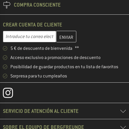
COMPRA CONSCIENTE
CREAR CUENTA DE CLIENTE
Introduce aquí tu dirección de correo electrónico y crea tu cuenta
Dirección de correo electrónico
5 € de descuento de bienvenida **
Acceso exclusivo a promociones de descuento
Posibilidad de guardar productos en tu lista de favoritos
Sorpresa para tu cumpleaños
SERVICIO DE ATENCIÓN AL CLIENTE
SOBRE EL EQUIPO DE BERGFREUNDE