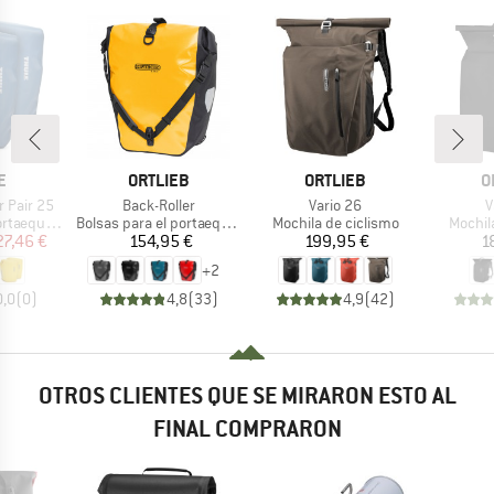
o
A
MARCA
MARCA
M
E
ORTLIEB
ORTLIEB
O
Artículo
Artículo
A
r Pair 25
Back-Roller
Vario 26
V
Product group
Product group
Produc
aequipaje
Bolsas para el portaequipaje
Mochila de ciclismo
Mochil
ecio
ecio reducido
Precio
Precio
27,46 €
154,95 €
199,95 €
1
+
2
0,0
(
0
)
4,8
(
33
)
4,9
(
42
)
OTROS CLIENTES QUE SE MIRARON ESTO AL
FINAL COMPRARON