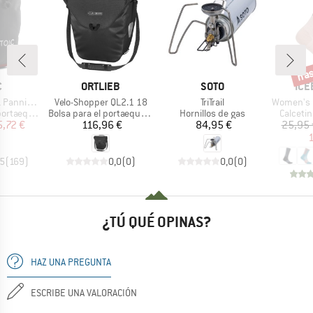
has
o
Desc
A
MARCA
MARCA
MAR
C
ORTLIEB
SOTO
ICE
Artículo
Artículo
Artículo
nnier 22
Velo-Shopper QL2.1 18
TriTrail
Women's Merino 
Product group
Product group
Product
aequipaje
Bolsa para el portaequipaje
Hornillos de gas
Calceti
ecio
ecio reducido
Precio
Precio
5,72 €
116,96 €
84,95 €
25,95 
1
,5
(
169
)
0,0
(
0
)
0,0
(
0
)
¿TÚ QUÉ OPINAS?
HAZ UNA PREGUNTA
ESCRIBE UNA VALORACIÓN