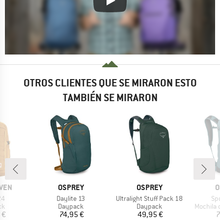
OTROS CLIENTES QUE SE MIRARON ESTO
TAMBIÉN SE MIRARON
MARCA
MARCA
M
ÄVEN
OSPREY
OSPREY
O
o
Artículo
Artículo
Art
24
Daylite 13
Ultralight Stuff Pack 18
Spo
t group
Product group
Product group
Product 
ck
Daypack
Daypack
Mochila 
ecio
Precio
Precio
 €
74,95 €
49,95 €
7