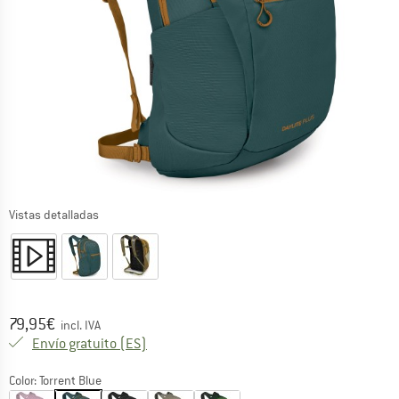
Vistas detalladas
Precio:
79,95
€
incl. IVA
España. Información sobre los gastos de e
Envío gratuito
(ES)
Color:
Torrent Blue