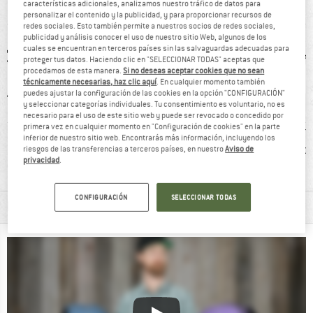
características adicionales, analizamos nuestro tráfico de datos para
Mochila versátil con un buen acabado
personalizar el contenido y la publicidad, y para proporcionar recursos de
redes sociales. Esto también permite a nuestros socios de redes sociales,
publicidad y análisis conocer el uso de nuestro sitio Web, algunos de los
cuales se encuentran en terceros países sin las salvaguardas adecuadas para
proteger tus datos. Haciendo clic en "SELECCIONAR TODAS" aceptas que
procedamos de esta manera.
Si no deseas aceptar cookies que no sean
técnicamente necesarias, haz clic aquí
. En cualquier momento también
puedes ajustar la configuración de las cookies en la opción "CONFIGURACIÓN"
y seleccionar categorías individuales. Tu consentimiento es voluntario, no es
necesario para el uso de este sitio web y puede ser revocado o concedido por
primera vez en cualquier momento en "Configuración de cookies" en la parte
0 g
clientes dicen:
clientes dicen:
Mochi
inferior de nuestro sitio web. Encontrarás más información, incluyendo los
mucho espacio
buen sistema de
por
riesgos de las transferencias a terceros países, en nuestro
Aviso de
privacidad
.
para guardar
sujeción
CONFIGURACIÓN
SELECCIONAR TODAS
INFORMACIÓN DEL MATERIAL Y CARACTERÍSTICAS