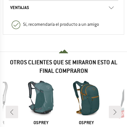
VENTAJAS
Sí, recomendaría el producto a un amigo
OTROS CLIENTES QUE SE MIRARON ESTO AL
FINAL COMPRARON
65
o
Desc
MARCA
MARCA
OR
OSPREY
OSPREY