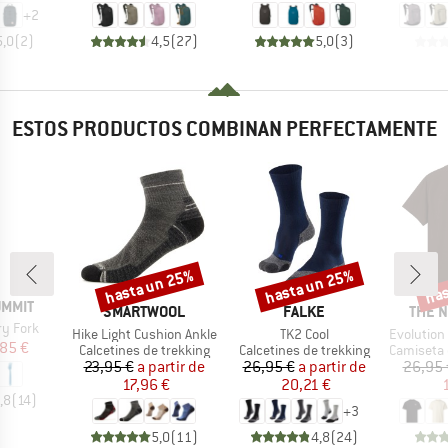
+
2
5,0
(
2
)
4,5
(
27
)
5,0
(
3
)
ESTOS PRODUCTOS COMBINAN PERFECTAMENTE
hasta un 25%
hasta un 25%
has
o
Descuento
Descuento
Desc
UMMIT
MARCA
MARCA
MARC
SMARTWOOL
FALKE
THE 
ry Fork
Artículo
Artículo
Artículo
Hike Light Cushion Ankle
TK2 Cool
Evolution Simpl
ecio
ecio reducido
85 €
Product group
Product group
Product g
Calcetines de trekking
Calcetines de trekking
Camiseta d
Precio
Precio reducido
Precio
Precio reducido
23,95 €
a partir de
26,95 €
a partir de
26,95 
17,96 €
20,21 €
,8
(
14
)
+
3
5,0
(
11
)
4,8
(
24
)