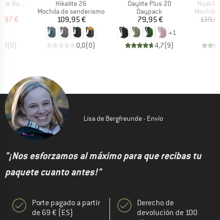
Artículo
Artículo
Artículo
 Backpack
Hikelite 26
Daylite Plus 20
NijakSt
t group
Product group
Product group
Product 
ck
Mochila de senderismo
Daypack
Mochila 
ecio
ecio reducido
Precio
Precio
9,97 €
109,95 €
79,95 €
139,9
+
1
0,0
(
0
)
0,0
(
0
)
4,7
(
9
)
Lisa de Bergfreunde - Envío
"¡Nos esforzamos al máximo para que recibas tu
paquete cuanto antes!"
Porte pagado a partir
Derecho de
de 69 € (ES)
devolución de 100