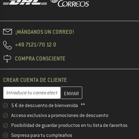
¡MÁNDANOS UN CORREO!
+49 7121/70 12 0
COMPRA CONSCIENTE
CREAR CUENTA DE CLIENTE
Introduce aquí tu dirección de correo electrónico y crea tu cuenta
Dirección de correo electrónico
5 € de descuento de bienvenida **
Acceso exclusivo a promociones de descuento
Posibilidad de guardar productos en tu lista de favoritos
Sorpresa para tu cumpleaños