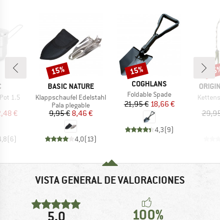
15%
15%
15
o
Descuento
Descuento
Desc
MARCA
COGHLANS
A
MARCA
MARC
C
BASIC NATURE
ORIGI
Artículo
Foldable Spade
Artículo
Artículo
 Pot 1.5
Klappschaufel Edelstahl
Kettens
Precio
Precio reducido
21,95 €
18,66 €
uct group
Product group
Pala plegable
ecio
ecio reducido
Precio
Precio reducido
,48 €
9,95 €
8,46 €
29,95
4,3
(
9
)
4,8
(
6
)
4,0
(
13
)
VISTA GENERAL DE VALORACIONES
100%
5,0