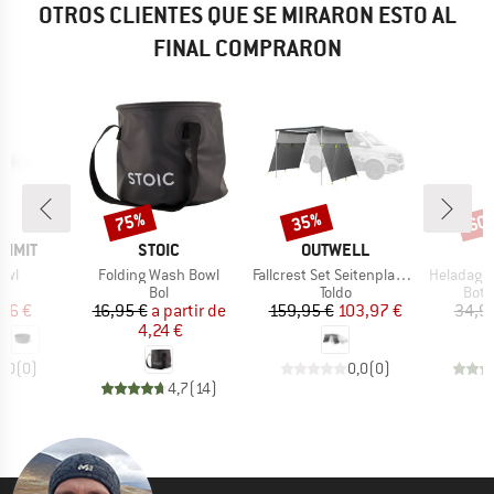
OTROS CLIENTES QUE SE MIRARON ESTO AL
FINAL COMPRARON
75%
35%
60
o
Descuento
Descuento
Desc
MARCA
MARCA
UMMIT
STOIC
OUTWELL
Artículo
Artículo
Artículo
owl
Folding Wash Bowl
Fallcrest Set Seitenplanen
HeladagenSt. Insulate
duct group
Product group
Product group
Prod
Bol
Toldo
Bote
ecio
ecio reducido
Precio
Precio reducido
Precio
Precio reducido
06 €
16,95 €
a partir de
159,95 €
103,97 €
34,9
4,24 €
0,0
(
0
)
0,0
(
0
)
4,7
(
14
)