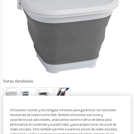
Vistas detalladas
Utilizamos cookies y tecnologías similares para garantizar las funciones
necesarias de nuestro sitio Web. También ofrecemos servicios y
Precio original :
Precio:
17,95
€
características adicionales, analizamos nuestro tráfico de datos para
15,26
€
personalizar el contenido y la publicidad, y para proporcionar recursos de
incl. IVA
redes sociales. Esto también permite a nuestros socios de redes sociales,
Información sobre los gastos de envío. Se abre en u
más Gastos de envío
publicidad y análisis conocer el uso de nuestro sitio Web, algunos de los