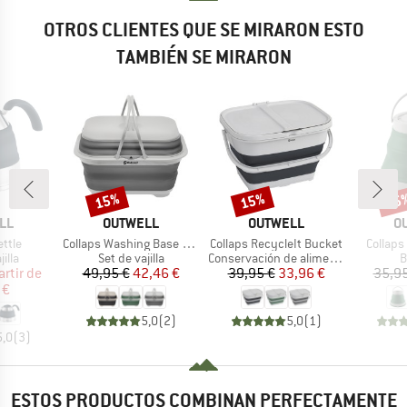
OTROS CLIENTES QUE SE MIRARON ESTO
TAMBIÉN SE MIRARON
15%
15%
15
o
Descuento
Descuento
Desc
MARCA
MARCA
M
LL
OUTWELL
OUTWELL
O
Artículo
Artículo
Artículo
ettle
Collaps Washing Base With Handle & Lid
Collaps RecycleIt Bucket
Collaps
group
Product group
Product group
P
illa
Set de vajilla
Conservación de alimentos
B
ecio
ecio reducido
Precio
Precio reducido
Precio
Precio reducido
artir de
49,95 €
42,46 €
39,95 €
33,96 €
35,95
 €
5,0
(
2
)
5,0
(
1
)
5,0
(
3
)
ESTOS PRODUCTOS COMBINAN PERFECTAMENTE