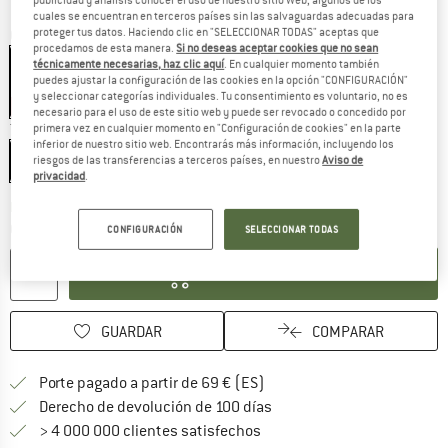
cuales se encuentran en terceros países sin las salvaguardas adecuadas para
proteger tus datos. Haciendo clic en "SELECCIONAR TODAS" aceptas que
Color:
Grey Mist
procedamos de esta manera.
Si no deseas aceptar cookies que no sean
técnicamente necesarias, haz clic aquí
. En cualquier momento también
puedes ajustar la configuración de las cookies en la opción "CONFIGURACIÓN"
y seleccionar categorías individuales. Tu consentimiento es voluntario, no es
15%
15%
15%
necesario para el uso de este sitio web y puede ser revocado o concedido por
Talla:
9 l
primera vez en cualquier momento en "Configuración de cookies" en la parte
inferior de nuestro sitio web. Encontrarás más información, incluyendo los
9 l
riesgos de las transferencias a terceros países, en nuestro
Aviso de
privacidad
.
El enlace se abre en una ventana de
Plazo de entrega: 5-7 días laborables
Cantidad:
CONFIGURACIÓN
SELECCIONAR TODAS
AÑADIR A LA CESTA
GUARDAR
COMPARAR
¡encuentre más información
Porte pagado a partir de 69 € (ES)
vaya a la política de devo
Derecho de devolución de 100 días
> 4 000 000 clientes satisfechos