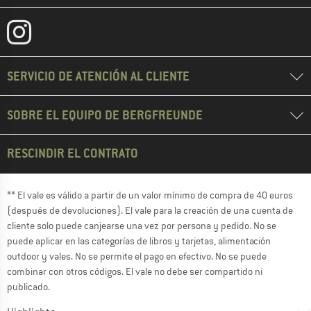
SERVICIO DE ATENCIÓN AL CLIENTE
SOBRE EL EQUIPO DE BERGFREUNDE
RESCINDIR EL CONTRATO
** El vale es válido a partir de un valor mínimo de compra de 40 euros
(después de devoluciones). El vale para la creación de una cuenta de
cliente solo puede canjearse una vez por persona y pedido. No se
puede aplicar en las categorías de libros y tarjetas, alimentación
outdoor y vales. No se permite el pago en efectivo. No se puede
combinar con otros códigos. El vale no debe ser compartido ni
publicado.