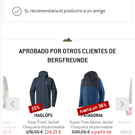
Sí, recomendaría el producto a un amigo
APROBADO POR OTROS CLIENTES DE
BERGFREUNDE
hasta un 36%
has
25%
o
Descuento
Descuento
Desc
CA
MARCA
MARCA
HAGLÖFS
PATAGONIA
Artículo
Artículo
Artículo
d Ripstop
Korp Proof Jacket
Super Free Alpine Jacket
Women's Sk
Product group
Product group
ermeable
Chaqueta impermeable
Chaqueta impermeable
ecio
ecio reducido
Precio
Precio reducido
Precio
Precio reducido
4,96 €
178,95 €
134,21 €
599,95 €
a partir de
239,95