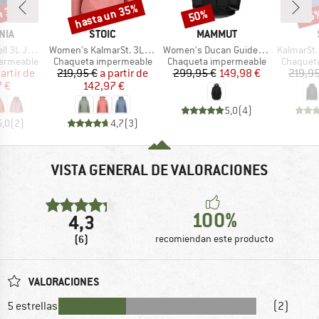
n 30%
hasta un 35%
50%
35
o
Descuento
Descuento
Desc
MARCA
MARCA
NIA
STOIC
MAMMUT
Artículo
Artículo
Artículo
3L Jacket
Women's KalmarSt. 3L Rain Jacket II
Women's Ducan Guide Hardshell Hooded Jacket
KalmarSt. 3L
Product group
Product group
Product 
ermeable
Chaqueta impermeable
Chaqueta impermeable
Chaquet
ecio
ecio reducido
Precio
Precio reducido
Precio
Precio reducido
artir de
219,95 €
a partir de
299,95 €
149,98 €
219,95
7 €
142,97 €
5,0
(
4
)
5,0
(
2
)
4,7
(
3
)
VISTA GENERAL DE VALORACIONES
100%
4,3
(6)
recomiendan este producto
VALORACIONES
5 estrellas
(2)