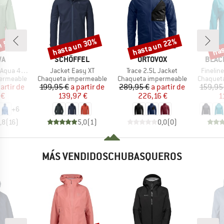
n 53%
hasta un 30%
hasta un 22%
has
o
Descuento
Descuento
Desc
A
MARCA
MARCA
MARC
WA
SCHÖFFEL
ORTOVOX
BLAC
Artículo
Artículo
Artículo
x 2.5L Jacket
Jacket Easy XT
Trace 2.5L Jacket
Fineline
Product group
Product group
Product 
ermeable
Chaqueta impermeable
Chaqueta impermeable
Chaquet
ecio
ecio reducido
Precio
Precio reducido
Precio
Precio reducido
artir de
199,95 €
a partir de
289,95 €
a partir de
159,95
 €
139,97 €
226,16 €
1
+
6
,8
(
16
)
5,0
(
1
)
0,0
(
0
)
MÁS VENDIDOSCHUBASQUEROS