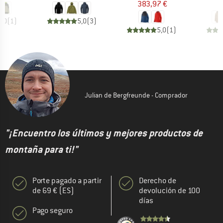
383,97 €
1
5,0
(
1
)
5,0
(
3
)
5,0
(
1
)
Julian de Bergfreunde - Comprador
"¡Encuentro los últimos y mejores productos de
montaña para ti!"
Porte pagado a partir
Derecho de
de 69 € (ES)
devolución de 100
días
Pago seguro