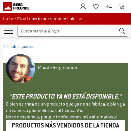
A la cuenta de cliente
A la 
A la lista de favori
A la compar
Up to 50% off now in our summer sale
Up to 50% off now in our summer sale »
Chubasqueros
Max de Bergfreunde
"ESTE PRODUCTO YA NO ESTÁ DISPONIBLE."
O bien se trata de un producto que ya no se fabrica, o bien ya
no vamos a pedírselo más al fabricante.
No te desanimes, porque te ofrecemos más alternativas:
PRODUCTOS MÁS VENDIDOS DE LA TIENDA