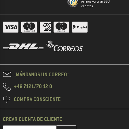
Así nos valoran 660
clientes
¡MÁNDANOS UN CORREO!
+49 7121/70 12 0
COMPRA CONSCIENTE
CREAR CUENTA DE CLIENTE
Introduce aquí tu dirección de correo electrónico y crea tu cuenta
Dirección de correo electrónico