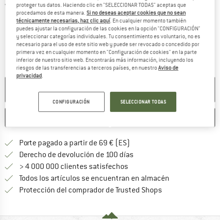
proteger tus datos. Haciendo clic en "SELECCIONAR TODAS" aceptas que
Vistas detalladas
procedamos de esta manera.
Si no deseas aceptar cookies que no sean
técnicamente necesarias, haz clic aquí
. En cualquier momento también
puedes ajustar la configuración de las cookies en la opción "CONFIGURACIÓN"
y seleccionar categorías individuales. Tu consentimiento es voluntario, no es
necesario para el uso de este sitio web y puede ser revocado o concedido por
primera vez en cualquier momento en "Configuración de cookies" en la parte
inferior de nuestro sitio web. Encontrarás más información, incluyendo los
riesgos de las transferencias a terceros países, en nuestro
Aviso de
privacidad
.
NO ESTÁ DISPONIBLE
CONFIGURACIÓN
SELECCIONAR TODAS
GUARDAR
COMPARAR
¡encuentre más información
Porte pagado a partir de 69 € (ES)
vaya a la política de devo
Derecho de devolución de 100 días
> 4 000 000 clientes satisfechos
Todos los artículos se encuentran en almacén
¡toda la informac
Protección del comprador de Trusted Shops