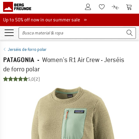
A la cuenta de cliente
A la 
A la lista de favori
A la compar
Up to 50% off now in our summer sale
Up to 50% off now in our summer sale »
Jerséis de forro polar
PATAGONIA
-
Women's R1 Air Crew - Jerséis
de forro polar
5,0
(2)