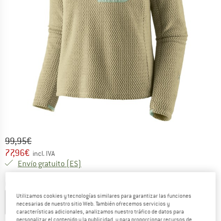
Precio original :
Precio:
99,95
€
77,96
€
incl. IVA
España. Información sobre los gastos de e
Envío gratuito
(ES)
Color:
Weathered Stone
Utilizamos cookies y tecnologías similares para garantizar las funciones
necesarias de nuestro sitio Web. También ofrecemos servicios y
características adicionales, analizamos nuestro tráfico de datos para
22%
personalizar el contenido y la publicidad, y para proporcionar recursos de