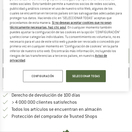
redes sociales. Esto también permite a nuestros socios de redes sociales,
Elegir talla:
publicidad y análisis conocer el uso de nuestro sitio Web, algunos de los
cuales se encuentran en terceros países sin las salvaguardas adecuadas para
XS
S
M
L
XL
proteger tus datos. Haciendo clic en "SELECCIONAR TODAS" aceptas que
procedamos de esta manera.
Si no deseas aceptar cookies que no sean
Guía de tallas
técnicamente necesarias, haz clic aquí
. En cualquier momento también
puedes ajustar la configuración de las cookies en la opción "CONFIGURACIÓN"
El enlace se abre en una ventana de
Plazo de entrega: 5-7 días laborables
y seleccionar categorías individuales. Tu consentimiento es voluntario, no es
necesario para el uso de este sitio web y puede ser revocado o concedido por
Cantidad:
primera vez en cualquier momento en "Configuración de cookies" en la parte
inferior de nuestro sitio web. Encontrarás más información, incluyendo los
AÑADIR A LA CESTA
riesgos de las transferencias a terceros países, en nuestro
Aviso de
privacidad
.
GUARDAR
COMPARAR
CONFIGURACIÓN
SELECCIONAR TODAS
¡encuentre más información
Porte pagado a partir de 69 € (ES)
vaya a la política de devo
Derecho de devolución de 100 días
> 4 000 000 clientes satisfechos
Todos los artículos se encuentran en almacén
¡toda la informac
Protección del comprador de Trusted Shops