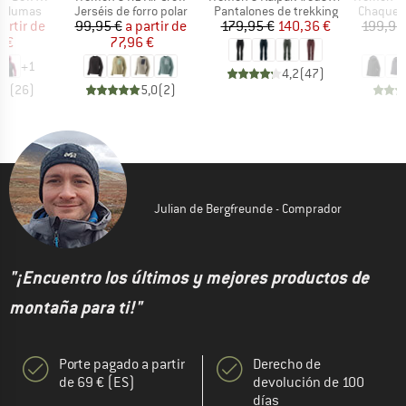
up
Product group
Product group
Product 
 plumas
Jerséis de forro polar
Pantalones de trekking
Chaquet
ecio
ecio reducido
Precio
Precio reducido
Precio
Precio reducido
partir de
99,95 €
a partir de
179,95 €
140,36 €
199,95
8 €
77,96 €
1
+
1
4,2
(
47
)
,8
(
26
)
5,0
(
2
)
Julian de Bergfreunde - Comprador
"¡Encuentro los últimos y mejores productos de
montaña para ti!"
Porte pagado a partir
Derecho de
de 69 € (ES)
devolución de 100
días