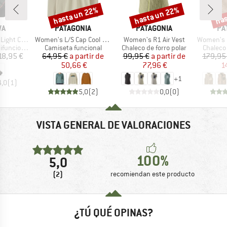
hasta un 22%
hasta un 22%
has
Descuento
Descuento
Desc
A
MARCA
MARCA
MA
WA
PATAGONIA
PATAGONIA
PA
Artículo
Artículo
Artículo
 Crew Sock
Women's L/S Cap Cool Daily Shirt Boardshort Logo
Women's R1 Air Vest
Women's Clas
Product group
Product group
Product
ncionales
Camiseta funcional
Chaleco de forro polar
Chaleco 
ecio
Precio
Precio reducido
Precio
Precio reducido
18,95 €
64,95 €
a partir de
99,95 €
a partir de
179,95
50,66 €
77,96 €
1
+
1
4,0
(
1
)
5,0
(
2
)
0,0
(
0
)
VISTA GENERAL DE VALORACIONES
100%
5,0
(2)
recomiendan este producto
¿TÚ QUÉ OPINAS?