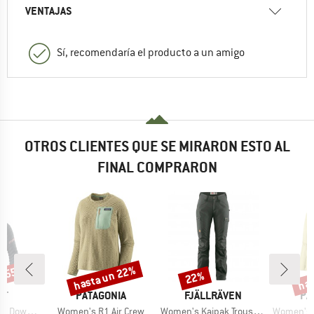
VENTAJAS
Sí, recomendaría el producto a un amigo
OTROS CLIENTES QUE SE MIRARON ESTO AL
FINAL COMPRARON
n 55%
hasta un 22%
has
22%
o
Descuento
Descuento
Desc
A
MARCA
MARCA
MA
IT
PATAGONIA
FJÄLLRÄVEN
PA
Artículo
Artículo
Artículo
ood Jacket
Women's R1 Air Crew
Women's Kaipak Trousers Curved
Women's Torre