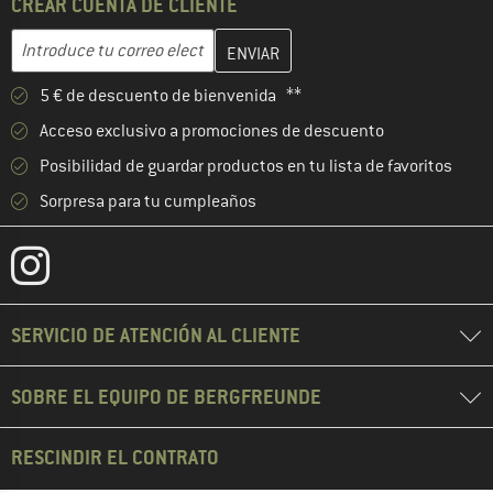
CREAR CUENTA DE CLIENTE
Introduce aquí tu dirección de correo electrónico y crea tu cuenta
Dirección de correo electrónico
5 € de descuento de bienvenida **
Acceso exclusivo a promociones de descuento
Posibilidad de guardar productos en tu lista de favoritos
Sorpresa para tu cumpleaños
SERVICIO DE ATENCIÓN AL CLIENTE
SOBRE EL EQUIPO DE BERGFREUNDE
RESCINDIR EL CONTRATO