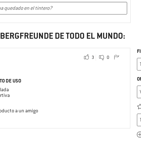
S BERGFREUNDE DE TODO EL MUNDO:
F
3
0
O
TO DE USO
lada
rtiva
roducto a un amigo