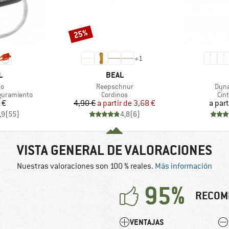
25%
Descuento
+
1
A
MARCA
L
BEAL
o
Artículo
Artíc
so
Reepschnur
Dyn
Product group
Pro
guramiento
Cordinos
Cint
ecio
Precio
Precio reducido
 €
4,90 €
a partir de
3,68 €
a part
,9
(
55
)
4,8
(
6
)
VISTA GENERAL DE VALORACIONES
Nuestras valoraciones son 100 % reales.
Más información
95%
RECOM
VENTAJAS