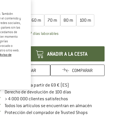
egir talla:
b. También
 el contenido y
30 m
50 m
60 m
70 m
80 m
100 m
redes sociales,
 países sin las
rocedamos de
El enlace se abre en una ventana de inf
azo de entrega: 5-7 días laborables
quier momento
ntidad:
gorías
revocado o
tro sitio web.
AÑADIR A LA CESTA
Aviso de
GUARDAR
COMPARAR
¡encuentre más información so
Porte pagado a partir de 69 € (ES)
vaya a la política de devoluc
Derecho de devolución de 100 días
> 4 000 000 clientes satisfechos
Todos los artículos se encuentran en almacén
¡toda la información 
Protección del comprador de Trusted Shops