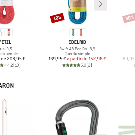
10%
30%
Descuento
Descu
MARCA
MARCA
PETZL
EDELRID
rtículo
Artículo
rial 9,5
Swift 48 Eco Dry 8,9
uct group
Product group
da simple
Cuerda simple
Precio
Precio
Precio reducido
r de
208,95 €
169,95 €
a partir de
152,96 €
89,95
4,2
(
13
)
5,0
(
2
)
RARON