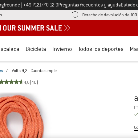
Llámenos al
ergfreunde
|
+49 7121/70 12 0
Preguntas frecuentes y ayuda
Estado 
¡encuentre información sobre el pago aquí! Se abre en una ventana de inf
o
Derecho de devolución de 100
Escalada
Bicicleta
Invierno
Todos los deportes
Ma
es
/
Volta 9,2 - Cuerda simple
4,6
(40)
a
Pr
Pr
Co