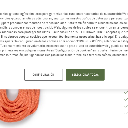
El
ookies y tecnologías similares para garantizar las funciones necesarias de nuestro sitio We
vicios y características adicionales, analizamos nuestro tráfico de datos para personalizar
, y para proporcionar recursos de redes sociales. Esto también permite a nuestros socios de 
análisis conocer el uso de nuestro sitio Web, algunos de los cuales se encuentran en terceros
 adecuadas para proteger tus datos. Haciendo clic en "SELECCIONAR TODAS" aceptas que p
Pl
.
Si no deseas aceptar cookies que no sean técnicamente necesarias, haz clic aquí
. En cual
Ca
es ajustar la configuración de las cookies en la opción "CONFIGURACIÓN" y seleccionar cate
 Tu consentimiento es voluntario, no es necesario para el uso de este sitio web y puede ser 
 primera vez en cualquier momento en "Configuración de cookies" en la parte inferior de nues
más información, incluyendo los riesgos de las transferencias a terceros países, en nuestro
CONFIGURACIÓN
SELECCIONAR TODAS