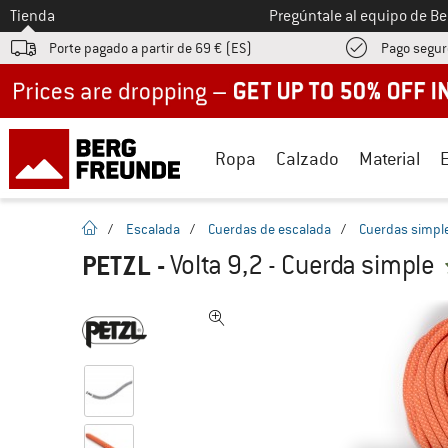
A la
Tienda
Pregúntale al equipo de B
Porte pagado a partir de 69 € (ES)
Pago segur
Up to 50% off now in our summer sale
Ropa
Calzado
Material
la pagina de inicio
/
Escalada
/
Cuerdas de escalada
/
Cuerdas simpl
PETZL
-
Volta 9,2 - Cuerda simple