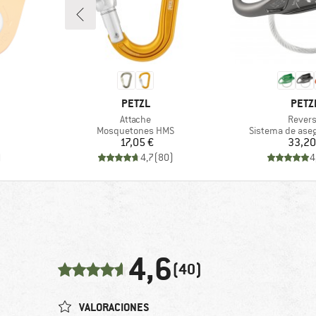
MARCA
MARC
PETZL
PETZ
Artículo
Artícul
Attache
Rever
roup
Product group
Product group
Mosquetones HMS
Sistema de ase
Precio
Pr
17,05 €
33,20
)
4,7
(
80
)
4
4,6
(40)
VALORACIONES