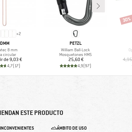
30%
Descu
+
2
MARCA
MARCA
DMM
PETZL
ulo
Artículo
Ar
atec 8 mm
William Ball-Lock
O
duct group
Product group
a circular
Mosquetones HMS
Precio
Precio
ir de
9,03 €
25,60 €
4,95
4,7
(
17
)
4,9
(
97
)
IENDAN ESTE PRODUCTO
INCONVENIENTES
ÁMBITO DE USO