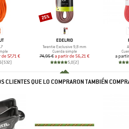
25%
Descuento
MARCA
UT
EDELRID
o
Artículo
A
.7
Twentie Exclusive 9,8 mm
A
group
Product group
Prod
imple
Cuerda simple
Cuer
ecio
ecio reducido
Precio
Precio reducido
r de
57,71 €
74,95 €
a partir de
56,21 €
a parti
6
(
532
)
5,0
(
2
)
S CLIENTES QUE LO COMPRARON TAMBIÉN COMP