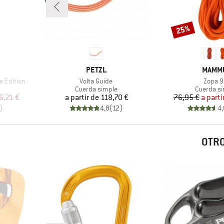
25%
Descuento
MARCA
MARCA
PETZL
MAMM
Artículo
Artícul
e Edition
Volta Guide
Zopa 9
Product group
Product 
Cuerda simple
Cuerda s
reducido
Precio
Pr
Pr
6,21 €
a partir de
118,70 €
76,95 €
a parti
)
4,8
(
12
)
4,
OTRO