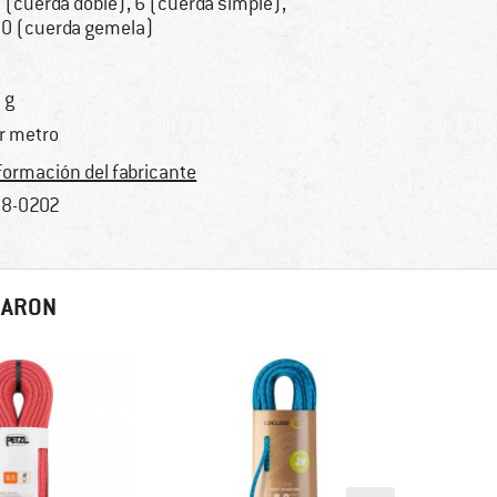
 (cuerda doble), 6 (cuerda simple),
0 (cuerda gemela)
 g
r metro
formación del fabricante
8-0202
RARON