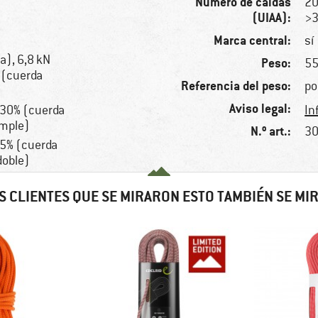
Número de caídas
20
(UIAA):
>3
Marca central:
sí
a), 6,8 kN
Peso:
55
 (cuerda
Referencia del peso:
po
Aviso legal:
 30% (cuerda
In
imple)
N.º art.:
30
,5% (cuerda
doble)
S CLIENTES QUE SE MIRARON ESTO TAMBIÉN SE MI