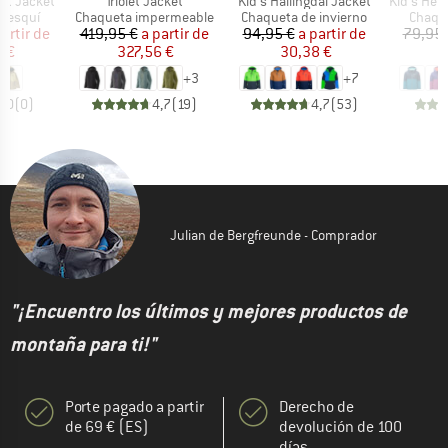
Artículo
Artículo
Artículo
ift Jacket
Triolet Jacket
Kid's Hallingdal Jacket
Kid's Hemseda
oup
Product group
Product group
Produc
e esquí
Chaqueta impermeable
Chaqueta de invierno
Chaque
ecio
ecio reducido
Precio
Precio reducido
Precio
Precio reducido
partir de
419,95 €
a partir de
94,95 €
a partir de
79,95 
8 €
327,56 €
30,38 €
2
+
3
+
7
0,0
(
0
)
4,7
(
19
)
4,7
(
53
)
Julian de Bergfreunde - Comprador
"¡Encuentro los últimos y mejores productos de
montaña para ti!"
Porte pagado a partir
Derecho de
de 69 € (ES)
devolución de 100
días