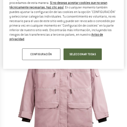
procedamos de esta manera.
Si no deseas aceptar cookies que no sean
(0)
técnicamente necesarias, haz clic aquí
. En cualquier momento también
puedes ajustar la configuración de las cookies en la opción "CONFIGURACIÓN"
y seleccionar categorías individuales. Tu consentimiento es voluntario, no es
necesario para el uso de este sitio web y puede ser revocado o concedido por
primera vez en cualquier momento en "Configuración de cookies" en la parte
inferior de nuestro sitio web. Encontrarás más información, incluyendo los
riesgos de las transferencias a terceros países, en nuestro
Aviso de
privacidad
.
CONFIGURACIÓN
SELECCIONAR TODAS