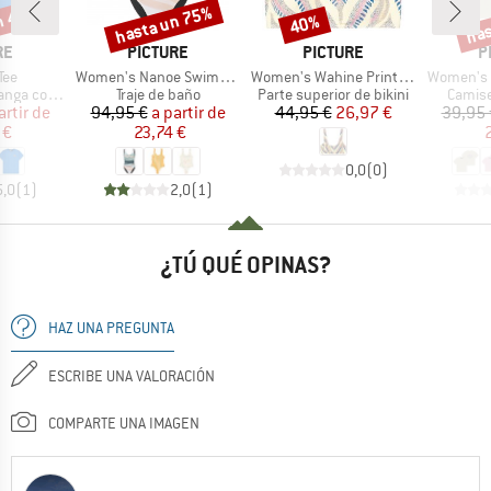
n 40%
hasta un 75%
has
40%
o
Descuento
Descuento
Desc
MARCA
MARCA
M
RE
PICTURE
PICTURE
P
Artículo
Artículo
Artículo
Tee
Women's Nanoe Swimsuit
Women's Wahine Printed Top
Women's T
Product group
Product group
Produc
ga corta
Traje de baño
Parte superior de bikini
Camise
ecio
ecio reducido
Precio
Precio reducido
Precio
Precio reducido
artir de
94,95 €
a partir de
44,95 €
26,97 €
39,95 
 €
23,74 €
0,0
(
0
)
5,0
(
1
)
2,0
(
1
)
¿TÚ QUÉ OPINAS?
HAZ UNA PREGUNTA
ESCRIBE UNA VALORACIÓN
COMPARTE UNA IMAGEN