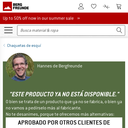
A la cuenta de cliente
A la 
A la lista de favori
A la compar
Up to 50% off now in our summer sale
Up to 50% off now in our summer sale »
Chaquetas de esquí
Hannes de Bergfreunde
"ESTE PRODUCTO YA NO ESTÁ DISPONIBLE."
O bien se trata de un producto que ya no se fabrica, o bien ya
no vamos a pedírselo más al fabricante.
No te desanimes, porque te ofrecemos más alternativas:
APROBADO POR OTROS CLIENTES DE