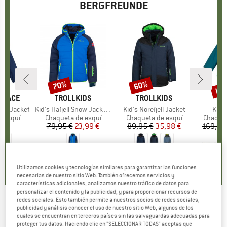
BERGFREUNDE
has
70%
60%
Descuento
Descuento
Des
 FACE
MARCA
TROLLKIDS
MARCA
TROLLKIDS
est Jacket
Artículo
Kid's Hafjell Snow Jacket XT
Artículo
Kid's Norefjell Jacket
Artíc
Kid's
oup
e esquí
Product group
Chaqueta de esquí
Product group
Chaqueta de esquí
Product
Chaquet
 €
ecio
79,95 €
Precio
Precio reducido
23,99 €
89,95 €
Precio
Precio reducido
35,98 €
169,95
5,0
(
2
)
5,0
(
1
)
5,0
(
3
)
Utilizamos cookies y tecnologías similares para garantizar las funciones
necesarias de nuestro sitio Web. También ofrecemos servicios y
características adicionales, analizamos nuestro tráfico de datos para
personalizar el contenido y la publicidad, y para proporcionar recursos de
redes sociales. Esto también permite a nuestros socios de redes sociales,
PICTURE
-
Women's U68 Jacket - Chaqueta
publicidad y análisis conocer el uso de nuestro sitio Web, algunos de los
cuales se encuentran en terceros países sin las salvaguardas adecuadas para
de esquí
proteger tus datos. Haciendo clic en "SELECCIONAR TODAS" aceptas que